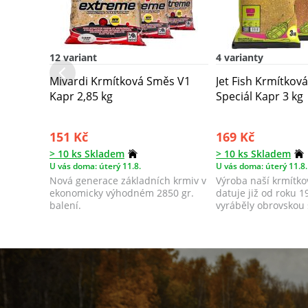
12 variant
4 varianty
Mivardi Krmítková Směs V1
Jet Fish Krmítkov
Kapr 2,85 kg
Speciál Kapr 3 kg
151 Kč
169 Kč
> 10 ks Skladem
> 10 ks Skladem
U vás doma: úterý 11.8.
U vás doma: úterý 11.8.
Nová generace základních krmiv v
Výroba naší krmítko
ekonomicky výhodném 2850 gr.
datuje již od roku 
balení.
vyráběly obrovskou 
možný...