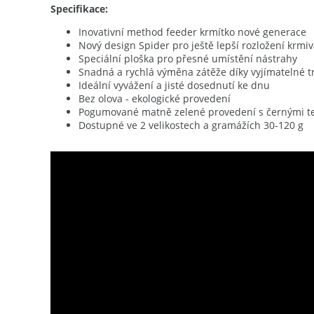
Specifikace:
Inovativní method feeder krmítko nové generace
Nový design Spider pro ještě lepší rozložení krmi
Speciální ploška pro přesné umístění nástrahy
Snadná a rychlá výměna zátěže díky vyjímatelné t
Ideální vyvážení a jisté dosednutí ke dnu
Bez olova - ekologické provedení
Pogumované matně zelené provedení s černými te
Dostupné ve 2 velikostech a gramážích 30-120 g