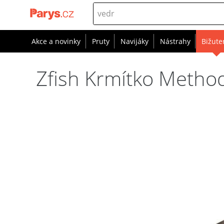
Akce a novinky
Pruty
Navijáky
Nástrahy
Bižute
Zfish Krmítko Method