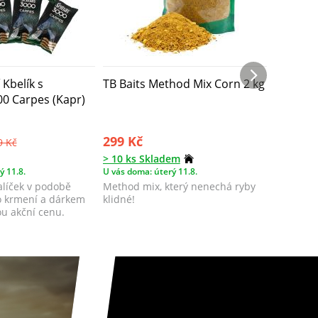
 Kbelík s
TB Baits Method Mix Corn 2 kg
TB Bait
0 Carpes (Kapr)
kg
299 Kč
299 Kč
9 Kč
> 10 ks Skladem
> 10 ks 
ý 11.8.
U vás doma: úterý 11.8.
U vás doma
alíček v podobě
Method mix, který nenechá ryby
Method m
o krmení a dárkem
klidné!
v klidu.
ou akční cenu.