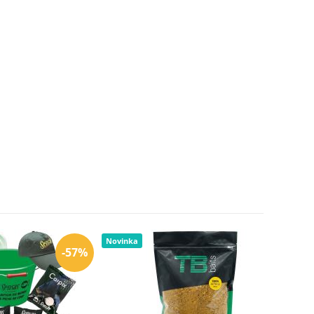
Novinka
-57%