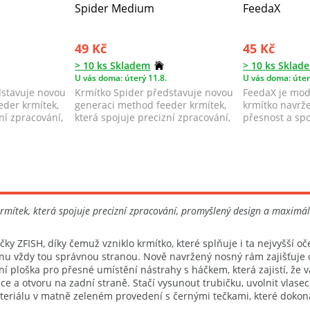
Spider Medium
FeedaX
49 Kč
45 Kč
> 10 ks Skladem
> 10 ks Sklad
U vás doma: úterý 11.8.
U vás doma: úter
dstavuje novou
Krmítko Spider představuje novou
FeedaX je mod
eder krmítek,
generaci method feeder krmítek,
krmítko navrž
ní zpracování,
která spojuje precizní zpracování,
přesnost a spo
...
mítek, která spojuje precizní zpracování, promyšlený design a maximál
ačky ZFISH, díky čemuž vzniklo krmítko, které splňuje i ta nejvyšší
dnu vždy tou správnou stranou. Nově navržený nosný rám zajišťuje
 ploška pro přesné umístění nástrahy s háčkem, která zajistí, že v
e a otvoru na zadní straně. Stačí vysunout trubičku, uvolnit vlasec
teriálu v matně zeleném provedení s černými tečkami, které dokon