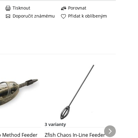
Tisknout
Porovnat
Doporučit známému
Přidat k oblíbeným
3 varianty
4 varian
o Method Feeder
Zfish Chaos In-Line Feeder
Zfish k