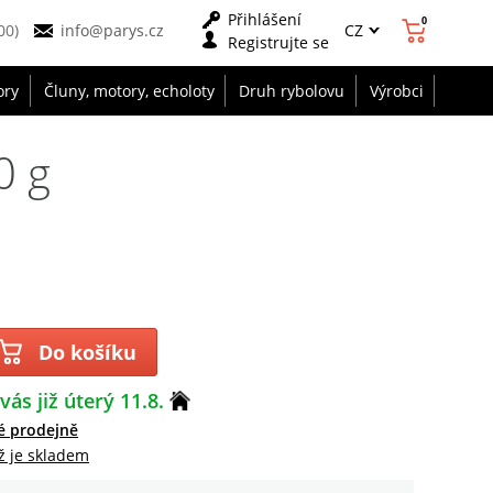
Přihlášení
0
CZ
00)
info@parys.cz
Registrujte se
ory
Čluny, motory, echoloty
Druh rybolovu
Výrobci
0 g
Do košíku
vás již úterý 11.8.
é prodejně
ž je skladem