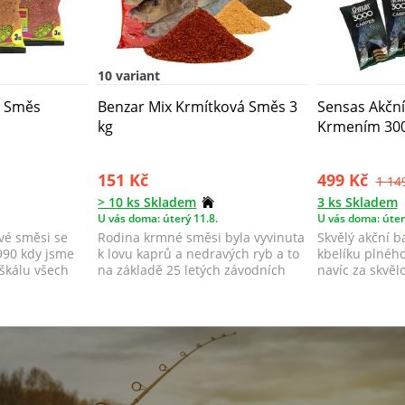
10 variant
á Směs
Benzar Mix Krmítková Směs 3
Sensas Akční
kg
Krmením 300
151 Kč
499 Kč
1 14
> 10 ks Skladem
3 ks Skladem
U vás doma: úterý 11.8.
U vás doma: úter
vé směsi se
Rodina krmné směsi byla vyvinuta
Skvělý akční b
1990 kdy jsme
k lovu kaprů a nedravých ryb a to
kbelíku plnéh
škálu všech
na základě 25 letých závodních
navíc za skvěl
zk...