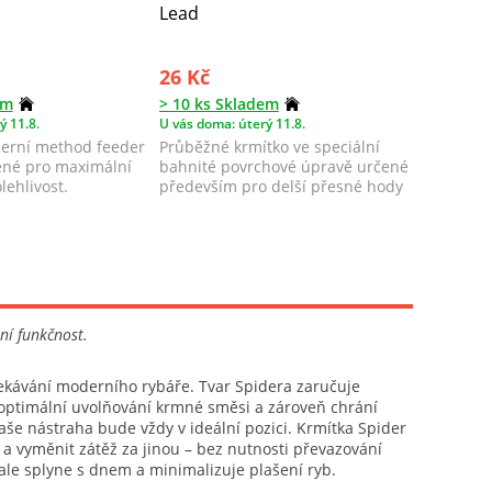
Lead
na trubi
26 Kč
23 Kč
em
> 10 ks Skladem
> 10 ks 
ý 11.8.
U vás doma: úterý 11.8.
U vás doma
erní method feeder
Průběžné krmítko ve speciální
Krmítko 
ené pro maximální
bahnité povrchové úpravě určené
trubičko
lehlivost.
především pro delší přesné hody
návazce 
P...
ní funkčnost.
 očekávání moderního rybáře. Tvar Spidera zaručuje
 optimální uvolňování krmné směsi a zároveň chrání
aše nástraha bude vždy v ideální pozici. Krmítka Spider
 a vyměnit zátěž za jinou – bez nutnosti převazování
ale splyne s dnem a minimalizuje plašení ryb.