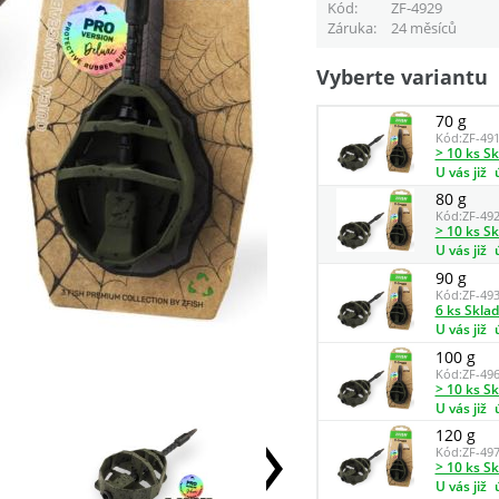
Kód
ZF-4929
Záruka
24 měsíců
Vyberte variantu
70 g
Kód:
ZF-49
> 10 ks S
U vás již
80 g
Kód:
ZF-49
> 10 ks S
U vás již
90 g
Kód:
ZF-49
6 ks Skla
U vás již
100 g
Kód:
ZF-49
> 10 ks S
U vás již
120 g
Kód:
ZF-49
> 10 ks S
U vás již