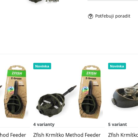
Potřebuji poradit
Novinka
Novinka
4 varianty
5 variant
thod Feeder
Zfish Krmítko Method Feeder
Zfish Krmítk