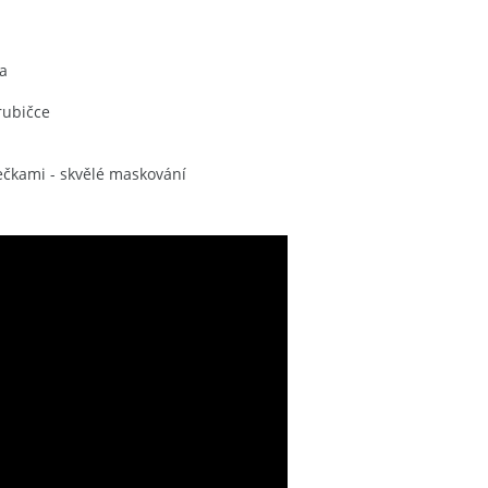
va
rubičce
čkami - skvělé maskování