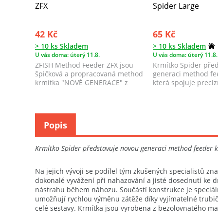
ZFX
Spider Large
42 Kč
65 Kč
> 10 ks Skladem
> 10 ks Skladem
U vás doma: úterý 11.8.
U vás doma: úterý 11.8.
ZFISH Method Feeder ZFX jsou
Krmítko Spider pře
špičková a propracovaná method
generaci method fe
krmítka "NOVÉ GENERACE" z
která spojuje preciz
prémiové řady ...
...
Popis
Krmítko Spider představuje novou generaci method feeder kr
Na jejich vývoji se podílel tým zkušených specialistů zn
dokonalé vyvážení při nahazování a jisté dosednutí ke 
nástrahu během náhozu. Součástí konstrukce je speciální
umožňují rychlou výměnu zátěže díky vyjímatelné trubičc
celé sestavy. Krmítka jsou vyrobena z bezolovnatého ma