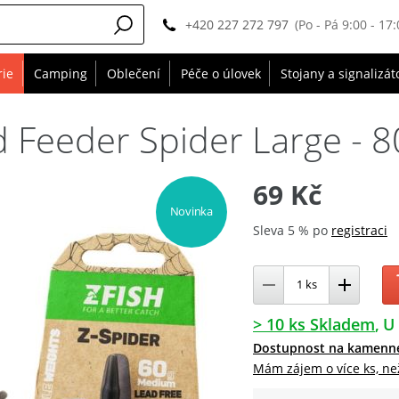
+420 227 272 797
(Po - Pá 9:00 - 17:
rie
Camping
Oblečení
Péče o úlovek
Stojany a signalizát
 Feeder Spider Large - 8
69 Kč
Novinka
Sleva 5 % po
registraci
> 10 ks Skladem
U 
Dostupnost na kamenn
Mám zájem o více ks, ne