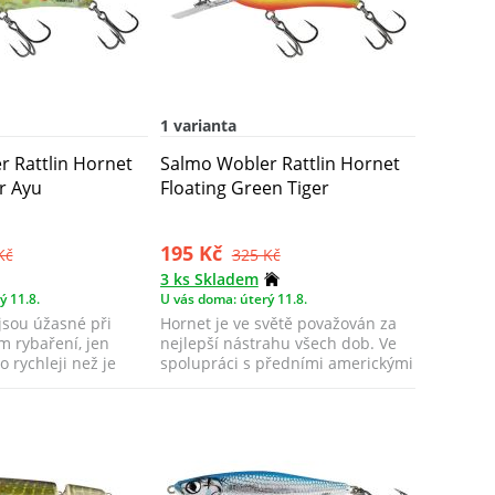
1 varianta
 Rattlin Hornet
Salmo Wobler Rattlin Hornet
ar Ayu
Floating Green Tiger
195 Kč
Kč
325 Kč
3 ks Skladem
ý 11.8.
U vás doma: úterý 11.8.
jsou úžasné při
Hornet je ve světě považován za
m rybaření, jen
nejlepší nástrahu všech dob. Ve
o rychleji než je
spolupráci s předními americkými
ryb...