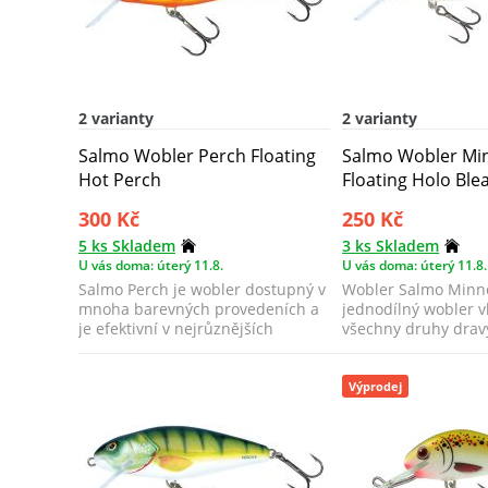
2 varianty
2 varianty
Salmo Wobler Perch Floating
Salmo Wobler M
Hot Perch
Floating Holo Ble
300 Kč
250 Kč
5 ks Skladem
3 ks Skladem
U vás doma: úterý 11.8.
U vás doma: úterý 11.8.
Salmo Perch je wobler dostupný v
Wobler Salmo Minno
mnoha barevných provedeních a
jednodílný wobler 
je efektivní v nejrůznějších
všechny druhy drav
situacíc...
Výprodej