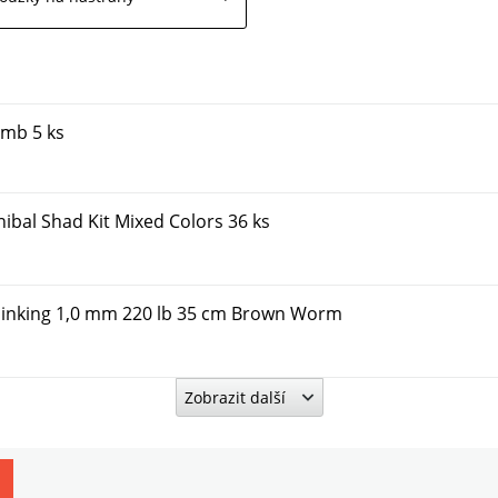
omb 5 ks
bal Shad Kit Mixed Colors 36 ks
inking 1,0 mm 220 lb 35 cm Brown Worm
Zobrazit další
B! s Obratlíkem A Karabinou 2 ks