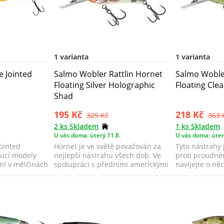
1 varianta
1 varianta
e Jointed
Salmo Wobler Rattlin Hornet
Salmo Wobler
Floating Silver Holographic
Floating Cle
Shad
195 Kč
218 Kč
325 Kč
363 
2 ks Skladem
1 ks Skladem
U vás doma: úterý 11.8.
U vás doma: úter
ointed
Hornet je ve světě považován za
Tyto nástrahy 
oucí modely
nejlepší nástrahu všech dob. Ve
proti proudné
ní v mělčinách
spolupráci s předními americkými
navíjejte o něc
ryb...
běžné. T...