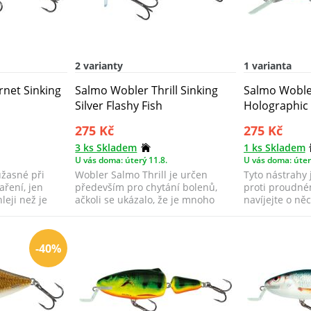
2 varianty
1 varianta
net Sinking
Salmo Wobler Thrill Sinking
Salmo Woble
Silver Flashy Fish
Holographic 
275 Kč
275 Kč
3 ks Skladem
1 ks Skladem
U vás doma: úterý 11.8.
U vás doma: úter
úžasné při
Wobler Salmo Thrill je určen
Tyto nástrahy 
ření, jen
především pro chytání bolenů,
proti proudné
leji než je
ačkoli se ukázalo, že je mnoho
navíjejte o něc
dalších už...
běžné. T...
-40%