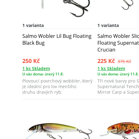
1 varianta
1 varianta
Salmo Wobler Lil Bug Floating
Salmo Wobler Sli
Black Bug
Floating Superna
Crucian
250 Kč
225 Kč
375 Kč
1 ks Skladem
1 ks Skladem
U vás doma: úterý 11.8.
U vás doma: úterý 11.8.
Plovoucí povrchový wobbler, který
Tři nové barvy pro S
je ideální pro lov menšího
Supernatural Tench
druhu dravých ryb.
Mirror Carp a Supe
Golden ...