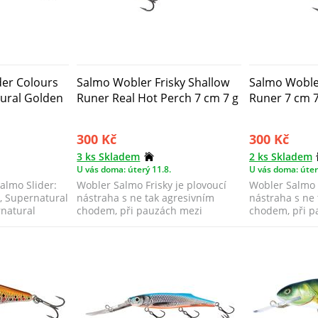
der Colours
Salmo Wobler Frisky Shallow
Salmo Wobler
tural Golden
Runer Real Hot Perch 7 cm 7 g
Runer 7 cm 7
300 Kč
300 Kč
3 ks Skladem
2 ks Skladem
U vás doma: úterý 11.8.
U vás doma: úter
almo Slider:
Wobler Salmo Frisky je plovoucí
Wobler Salmo F
, Supernatural
nástraha s ne tak agresivním
nástraha s ne 
rnatural
chodem, při pauzách mezi
chodem, při p
navíjením se p...
navíjením se p.