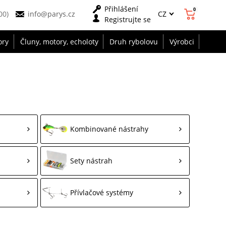
Přihlášení
0
CZ
00)
info@parys.cz
Registrujte se
ory
Čluny, motory, echoloty
Druh rybolovu
Výrobci
Kombinované nástrahy
Sety nástrah
Přívlačové systémy