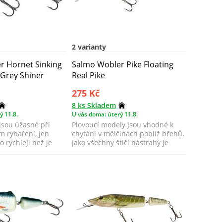
2 varianty
r Hornet Sinking
Salmo Wobler Pike Floating
Grey Shiner
Real Pike
275 Kč
8 ks Skladem
ý 11.8.
U vás doma: úterý 11.8.
jsou úžasné při
Plovoucí modely jsou vhodné k
m rybaření, jen
chytání v mělčinách poblíž břehů.
o rychleji než je
Jako všechny štičí nástrahy je
nejle...