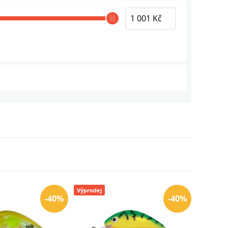
190 Kč
69 Kč
27 Kč
25 Kč
1 459 Kč
Výprodej
-40%
-40%