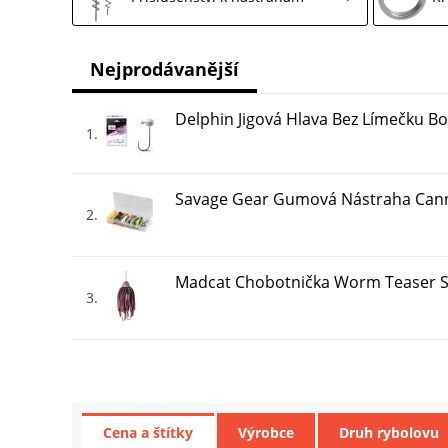
Nejprodávanější
Delphin Jigová Hlava Bez Límečku B
1
Savage Gear Gumová Nástraha Canni
2
Madcat Chobotnička Worm Teaser S
3
Delphin Fluorokarbónové lanko BOM
4
Cena a štítky
Výrobce
Druh rybolovu
Kinetic Pilker Pilken Stainless