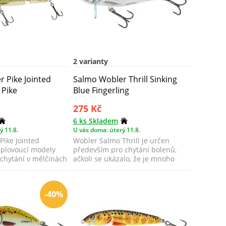
2 varianty
 Pike Jointed
Salmo Wobler Thrill Sinking
 Pike
Blue Fingerling
275 Kč
6 ks Skladem
ý 11.8.
U vás doma: úterý 11.8.
Pike Jointed
Wobler Salmo Thrill je určen
o plovoucí modely
především pro chytání bolenů,
 chytání v mělčinách
ačkoli se ukázalo, že je mnoho
dalších už...
-40%