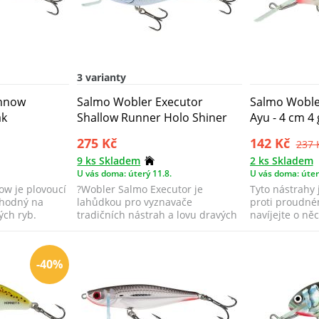
3 varianty
innow
Salmo Wobler Executor
Salmo Woble
ak
Shallow Runner Holo Shiner
Ayu - 4 cm 4 
275 Kč
142 Kč
237 
9 ks Skladem
2 ks Skladem
U vás doma: úterý 11.8.
U vás doma: úter
w je plovoucí
?Wobler Salmo Executor je
Tyto nástrahy 
vhodný na
lahůdkou pro vyznavače
proti proudné
ých ryb.
tradičních nástrah a lovu dravých
navíjejte o něc
ryb přívlačí.
běžné. T...
-40%