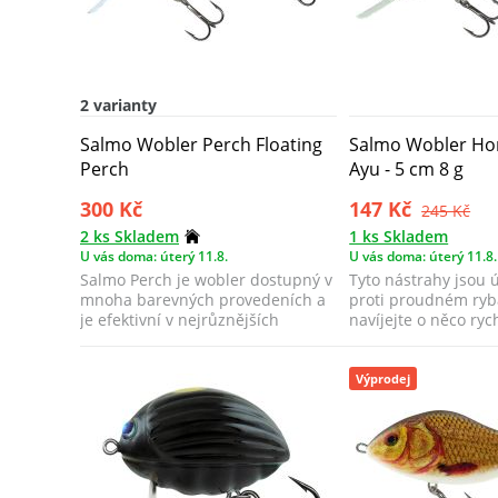
2 varianty
Salmo Wobler Perch Floating
Salmo Wobler Hor
Perch
Ayu - 5 cm 8 g
300 Kč
147 Kč
245 Kč
2 ks Skladem
1 ks Skladem
U vás doma: úterý 11.8.
U vás doma: úterý 11.8.
Salmo Perch je wobler dostupný v
Tyto nástrahy jsou 
mnoha barevných provedeních a
proti proudném ryba
je efektivní v nejrůznějších
navíjejte o něco rych
situacíc...
běžné. T...
Výprodej