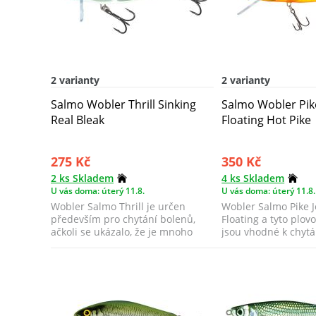
2 varianty
2 varianty
Salmo Wobler Thrill Sinking
Salmo Wobler Pik
Real Bleak
Floating Hot Pike
275 Kč
350 Kč
2 ks Skladem
4 ks Skladem
U vás doma: úterý 11.8.
U vás doma: úterý 11.8.
Wobler Salmo Thrill je určen
Wobler Salmo Pike J
především pro chytání bolenů,
Floating a tyto plov
ačkoli se ukázalo, že je mnoho
jsou vhodné k chytá
dalších už...
poblíž b...