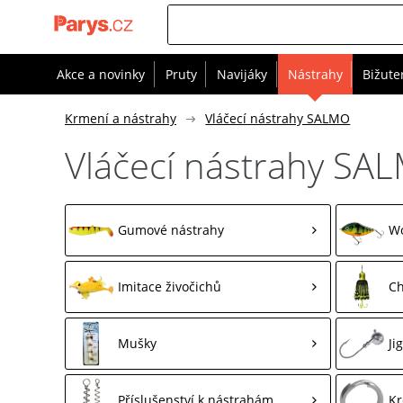
Akce a novinky
Pruty
Navijáky
Nástrahy
Bižute
Krmení a nástrahy
Vláčecí nástrahy SALMO
Vláčecí nástrahy SA
Gumové nástrahy
W
Imitace živočichů
Ch
Mušky
Ji
Příslušenství k nástrahám
Kr