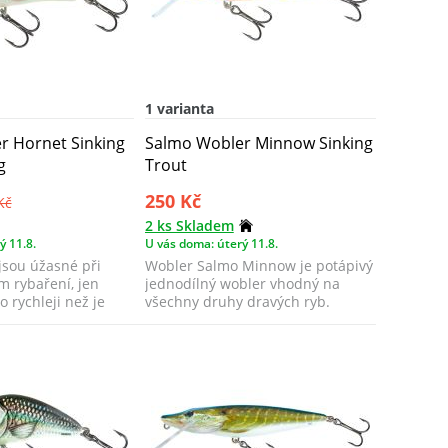
1 varianta
r Hornet Sinking
Salmo Wobler Minnow Sinking
g
Trout
250 Kč
Kč
2 ks Skladem
ý 11.8.
U vás doma: úterý 11.8.
jsou úžasné při
Wobler Salmo Minnow je potápivý
m rybaření, jen
jednodílný wobler vhodný na
o rychleji než je
všechny druhy dravých ryb.