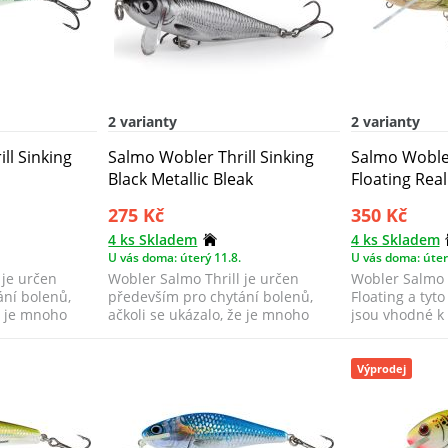
2 varianty
2 varianty
ll Sinking
Salmo Wobler Thrill Sinking
Salmo Wobler
Black Metallic Bleak
Floating Real
275 Kč
350 Kč
4 ks Skladem
4 ks Skladem
U vás doma: úterý 11.8.
U vás doma: úter
 je určen
Wobler Salmo Thrill je určen
Wobler Salmo 
ání bolenů,
především pro chytání bolenů,
Floating a tyt
že je mnoho
ačkoli se ukázalo, že je mnoho
jsou vhodné k
dalších už...
poblíž b...
Výprodej