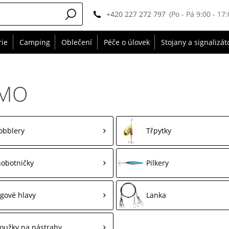
+420 227 272 797
(Po - Pá 9:00 - 17:
rie
Camping
Oblečení
Péče o úlovek
Stojany a signalizát
LMO
obblery
Třpytky
obotničky
Pilkery
ggové hlavy
Lanka
oužky na nástrahy