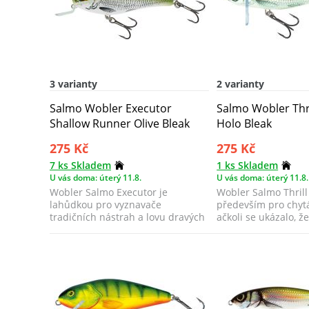
3 varianty
2 varianty
Salmo Wobler Executor
Salmo Wobler Thri
Shallow Runner Olive Bleak
Holo Bleak
275 Kč
275 Kč
7 ks Skladem
1 ks Skladem
U vás doma: úterý 11.8.
U vás doma: úterý 11.8.
Wobler Salmo Executor je
Wobler Salmo Thrill
lahůdkou pro vyznavače
především pro chyt
tradičních nástrah a lovu dravých
ačkoli se ukázalo, 
ryb přívlačí.
dalších už...