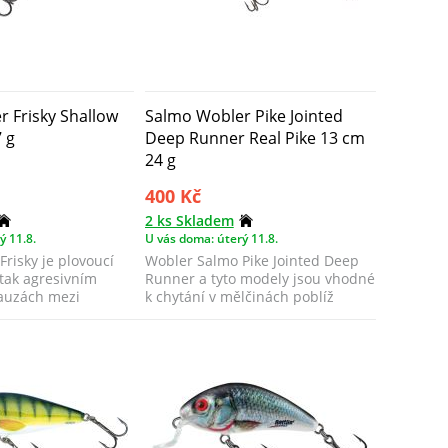
 Frisky Shallow
Salmo Wobler Pike Jointed
 g
Deep Runner Real Pike 13 cm
24 g
400 Kč
2 ks Skladem
ý 11.8.
U vás doma: úterý 11.8.
risky je plovoucí
Wobler Salmo Pike Jointed Deep
tak agresivním
Runner a tyto modely jsou vhodné
auzách mezi
k chytání v mělčinách poblíž
..
břehů.