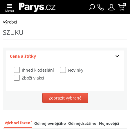
0
Menu
Výrobci
SZUKU
Cena a štítky
Ihned k odeslání
Novinky
Zboží v akci
Zobrazit vybrané
Výchozí řazení
Od nejlevnějšího
Od nejdražšího
Nejnovější