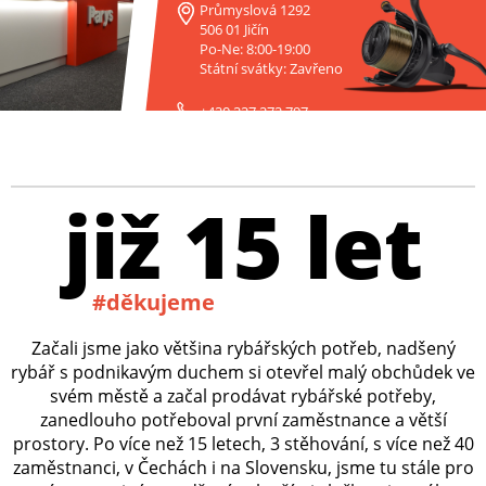
Průmyslová 1292
506 01 Jičín
Po-Ne: 8:00-19:00
Státní svátky: Zavřeno
+420 227 272 797
již 15 let
#děkujeme
Začali jsme jako většina rybářských potřeb, nadšený
rybář s podnikavým duchem si otevřel malý obchůdek ve
svém městě a začal prodávat rybářské potřeby,
zanedlouho potřeboval první zaměstnance a větší
prostory. Po více než 15 letech, 3 stěhování, s více než 40
zaměstnanci, v Čechách i na Slovensku, jsme tu stále pro