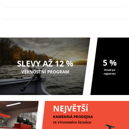
5 %
SLEVY AŽ 12 %
ihned po
VĚRNOSTNÍ PROGRAM
registraci
NEJVĚTŠÍ
KAMENNÁ PRODEJNA
VE VÝCHODNÍCH ČECHÁCH