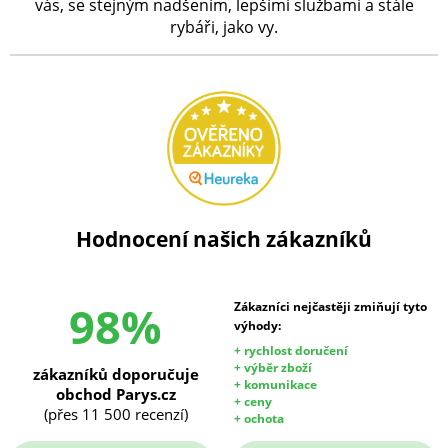
vás, se stejným nadšením, lepšími službami a stále
rybáři, jako vy.
Hodnocení našich zákazníků
98%
Zákazníci nejčastěji zmiňují tyto
výhody:
+ rychlost doručení
+ výběr zboží
zákazníků doporučuje
+ komunikace
obchod Parys.cz
+ ceny
(přes 11 500 recenzí)
+ ochota