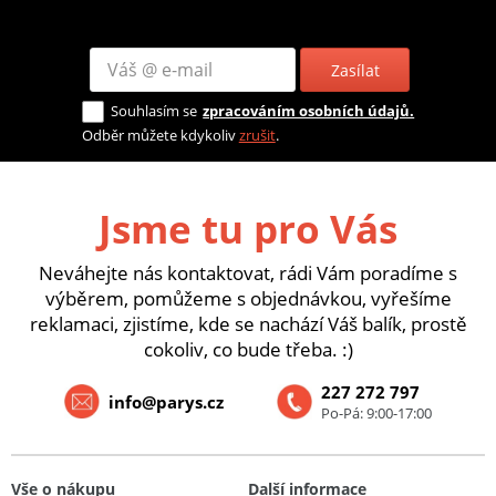
Zasílat
Souhlasím se
zpracováním osobních údajů.
Odběr můžete kdykoliv
zrušit
.
Jsme tu pro Vás
Neváhejte nás kontaktovat, rádi Vám poradíme s
výběrem, pomůžeme s objednávkou, vyřešíme
reklamaci, zjistíme, kde se nachází Váš balík, prostě
cokoliv, co bude třeba. :)
227 272 797
info@parys.cz
Po-Pá: 9:00-17:00
Vše o nákupu
Další informace