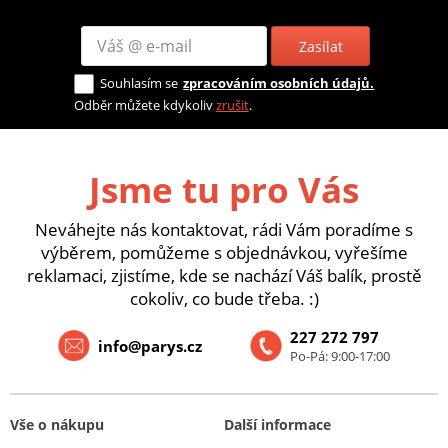
Zasílat
Souhlasím se
zpracováním osobních údajů.
Odběr můžete kdykoliv
zrušit
.
Jsme tu pro Vás
Neváhejte nás kontaktovat, rádi Vám poradíme s
výběrem, pomůžeme s objednávkou, vyřešíme
reklamaci, zjistíme, kde se nachází Váš balík, prostě
cokoliv, co bude třeba. :)
227 272 797
info@parys.cz
Po-Pá: 9:00-17:00
Vše o nákupu
Další informace