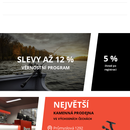
Prologic Vážící Sak Inspire S/S Camo
Floating Ratainer Weigh Sling Large
9
1 099 Kč
5 %
SLEVY AŽ 12 %
ihned po
VĚRNOSTNÍ PROGRAM
registraci
NEJVĚTŠÍ
KAMENNÁ PRODEJNA
VE VÝCHODNÍCH ČECHÁCH
Průmyslová 1292