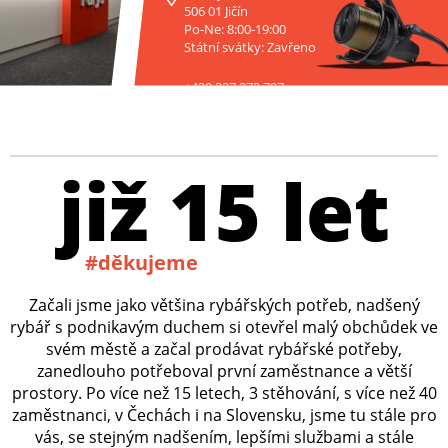
506 01 Jičín
Po-Ne: 8:00-19:00
Státní svátky: Zavřeno
+420 227 272 797
již 15 let
#děkujeme
Začali jsme jako většina rybářských potřeb, nadšený
rybář s podnikavým duchem si otevřel malý obchůdek ve
svém městě a začal prodávat rybářské potřeby,
zanedlouho potřeboval první zaměstnance a větší
prostory. Po více než 15 letech, 3 stěhování, s více než 40
zaměstnanci, v Čechách i na Slovensku, jsme tu stále pro
vás, se stejným nadšením, lepšími službami a stále