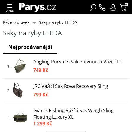
0
Menu
Péče o úlovek
Saky na ryby LEEDA
Saky na ryby LEEDA
Nejprodávanější
Angling Pursuits Sak Plovoucí a Vážící F1
1
749 Kč
JRC Vážící Sak Rova Recovery Sling
2
799 Kč
Giants Fishing Vážící Sak Weigh Sling
Floating Luxury XL
3
1 299 Kč