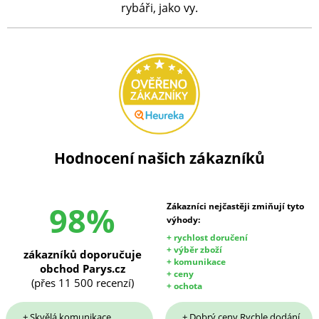
rybáři, jako vy.
Hodnocení našich zákazníků
98%
Zákazníci nejčastěji zmiňují tyto
výhody:
+ rychlost doručení
+ výběr zboží
zákazníků doporučuje
+ komunikace
obchod Parys.cz
+ ceny
(přes 11 500 recenzí)
+ ochota
+ Skvělá komunikace,
+ Dobrý ceny Rychle dodání