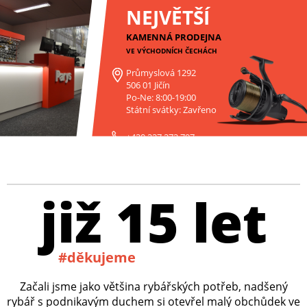
NEJVĚTŠÍ
KAMENNÁ PRODEJNA
VE VÝCHODNÍCH ČECHÁCH
Průmyslová 1292
506 01 Jičín
Po-Ne: 8:00-19:00
Státní svátky: Zavřeno
+420 227 272 797
již 15 let
#děkujeme
Začali jsme jako většina rybářských potřeb, nadšený
rybář s podnikavým duchem si otevřel malý obchůdek ve