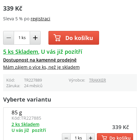
339 Kč
Sleva 5 % po
registraci
Do košíku
5 ks Skladem
U vás již pozítří
Dostupnost na kamenné prodejně
Mám zájem o více ks, než je skladem
Kód
TR227889
Výrobce
TRAKKER
Záruka
24 měsíců
Vyberte variantu
85 g
Kód:
TR227885
2 ks Skladem
339 Kč
U vás již
pozítří
Do košíku