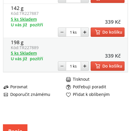
142 g
Kód:
TR227887
5 ks Skladem
339 Kč
U vás již
pozítří
Do košíku
198 g
Kód:
TR227889
5 ks Skladem
339 Kč
U vás již
pozítří
Do košíku
Tisknout
Porovnat
Potřebuji poradit
Doporučit známému
Přidat k oblíbeným