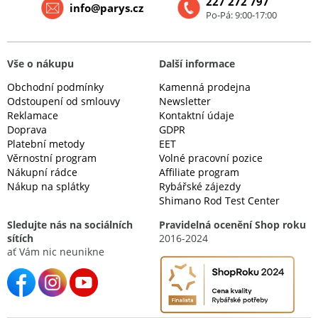
227 272 797
info@parys.cz
Po-Pá: 9:00-17:00
Vše o nákupu
Další informace
Obchodní podmínky
Kamenná prodejna
Odstoupení od smlouvy
Newsletter
Reklamace
Kontaktní údaje
Doprava
GDPR
Platební metody
EET
Věrnostní program
Volné pracovní pozice
Nákupní rádce
Affiliate program
Nákup na splátky
Rybářské zájezdy
Shimano Rod Test Center
Sledujte nás na sociálních
Pravidelná ocenění Shop roku
sítích
2016-2024
ať Vám nic neunikne