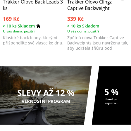
Trakker Olovo Back Leads 3
Trakker Olovo Clinga
ks
Captive Backweight
169 Kč
339 Kč
> 10 ks Skladem
> 10 ks Skladem
U vás doma: pozítří
U vás doma: pozítří
Klasické back leady, kterými
Zpětná olova Trakker Captive
přišpendlíte své vlasce ke dnu.
Backweights jsou navržena tak,
aby udržela šňůru pod
špičkami vašich pr...
5 %
SLEVY AŽ 12 %
ihned po
VĚRNOSTNÍ PROGRAM
registraci