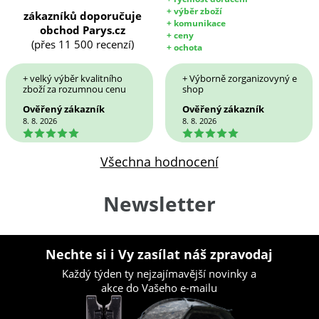
+ výběr zboží
zákazníků doporučuje
+ komunikace
obchod Parys.cz
+ ceny
(přes 11 500 recenzí)
+ ochota
+ velký výběr kvalitního
+ Výborně zorganizovyný e
zboží za rozumnou cenu
shop
Ověřený zákazník
Ověřený zákazník
8. 8. 2026
8. 8. 2026
5
5
Všechna hodnocení
Newsletter
Nechte si i Vy zasílat náš zpravodaj
Každý týden ty nejzajímavější novinky a
akce do Vašeho e-mailu