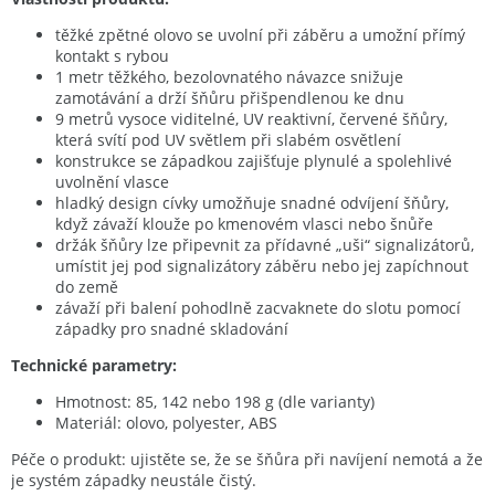
těžké zpětné olovo se uvolní při záběru a umožní přímý
kontakt s rybou
1 metr těžkého, bezolovnatého návazce snižuje
zamotávání a drží šňůru přišpendlenou ke dnu
9 metrů vysoce viditelné, UV reaktivní, červené šňůry,
která svítí pod UV světlem při slabém osvětlení
konstrukce se západkou zajišťuje plynulé a spolehlivé
uvolnění vlasce
hladký design cívky umožňuje snadné odvíjení šňůry,
když závaží klouže po kmenovém vlasci nebo šnůře
držák šňůry lze připevnit za přídavné „uši“ signalizátorů,
umístit jej pod signalizátory záběru nebo jej zapíchnout
do země
závaží při balení pohodlně zacvaknete do slotu pomocí
západky pro snadné skladování
Technické parametry:
Hmotnost: 85, 142 nebo 198 g (dle varianty)
Materiál: olovo, polyester, ABS
Péče o produkt: ujistěte se, že se šňůra při navíjení nemotá a že
je systém západky neustále čistý.