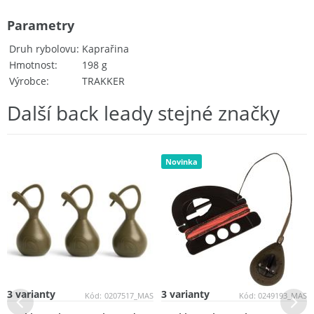
Parametry
Druh rybolovu
Kaprařina
Hmotnost
198 g
Výrobce
TRAKKER
Další back leady stejné značky
Novinka
3 varianty
3 varianty
Kód:
0207517_MAS
Kód:
0249193_MAS