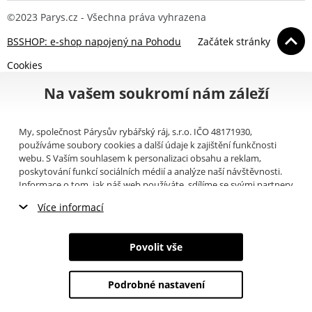
©2023 Parys.cz - Všechna práva vyhrazena
BSSHOP: e-shop napojený na Pohodu
Začátek stránky
Cookies
Na vašem soukromí nám záleží
My, společnost Párysův rybářský ráj, s.r.o. IČO 48171930,
používáme soubory cookies a další údaje k zajištění funkčnosti
webu. S Vaším souhlasem k personalizaci obsahu a reklam,
poskytování funkcí sociálních médií a analýze naší návštěvnosti.
Informace o tom, jak náš web používáte, sdílíme se svými partnery
pro sociální média, inzerci a analýzy (například Google).
Zde
si
Více informací
můžete přečíst, jak tyto informace Google používá. Partneři tyto
údaje mohou kombinovat s dalšími informacemi, které jste jim
Nezbytné cookies
poskytli nebo které získali v důsledku toho, že používáte jejich
Povolit vše
služby. Tyto údaje zahrnují cookies, data z dalších úložišť, IP
Marketingové cookies
adresu a další informace spojené s prohlížením webu. Svůj souhlas
se zpracováním cookies můžete odvolat
zde
.
Podrobné nastavení
Analytické cookies