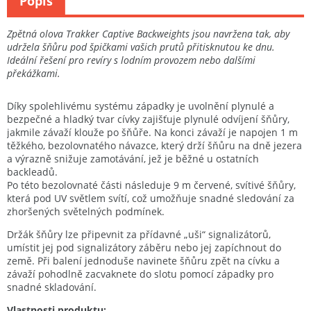
Popis
Zpětná olova Trakker Captive Backweights jsou navržena tak, aby
udržela šňůru pod špičkami vašich prutů přitisknutou ke dnu.
Ideální řešení pro revíry s lodním provozem nebo dalšími
překážkami.
Díky spolehlivému systému západky je uvolnění plynulé a
bezpečné a hladký tvar cívky zajišťuje plynulé odvíjení šňůry,
jakmile závaží klouže po šňůře. Na konci závaží je napojen 1 m
těžkého, bezolovnatého návazce, který drží šňůru na dně jezera
a výrazně snižuje zamotávání, jež je běžné u ostatních
backleadů.
Po této bezolovnaté části následuje 9 m červené, svítivé šňůry,
která pod UV světlem svítí, což umožňuje snadné sledování za
zhoršených světelných podmínek.
Držák šňůry lze připevnit za přídavné „uši“ signalizátorů,
umístit jej pod signalizátory záběru nebo jej zapíchnout do
země. Při balení jednoduše navinete šňůru zpět na cívku a
závaží pohodlně zacvaknete do slotu pomocí západky pro
snadné skladování.
Vlastnosti produktu: