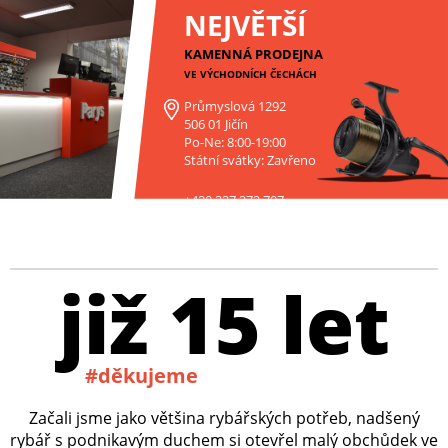
NEJVĚTŠÍ
KAMENNÁ PRODEJNA
VE VÝCHODNÍCH ČECHÁCH
Průmyslová 1292
506 01 Jičín
Po-Ne: 8:00-19:00
Státní svátky: Zavřeno
+420 227 272 797
již 15 let
#děkujeme
Začali jsme jako většina rybářských potřeb, nadšený
rybář s podnikavým duchem si otevřel malý obchůdek ve