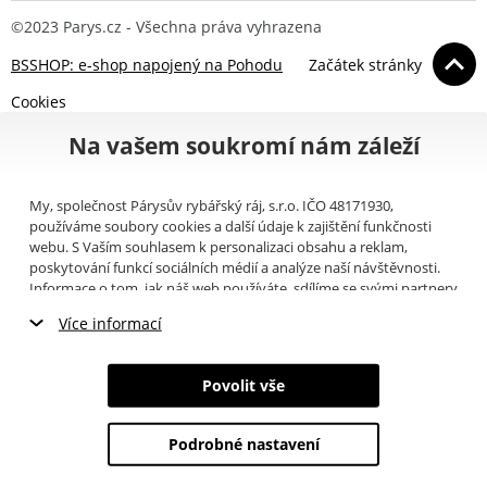
©2023 Parys.cz - Všechna práva vyhrazena
BSSHOP: e-shop napojený na Pohodu
Začátek stránky
Cookies
Na vašem soukromí nám záleží
My, společnost Párysův rybářský ráj, s.r.o. IČO 48171930,
používáme soubory cookies a další údaje k zajištění funkčnosti
webu. S Vaším souhlasem k personalizaci obsahu a reklam,
poskytování funkcí sociálních médií a analýze naší návštěvnosti.
Informace o tom, jak náš web používáte, sdílíme se svými partnery
pro sociální média, inzerci a analýzy (například Google).
Zde
si
Více informací
můžete přečíst, jak tyto informace Google používá. Partneři tyto
údaje mohou kombinovat s dalšími informacemi, které jste jim
Nezbytné cookies
poskytli nebo které získali v důsledku toho, že používáte jejich
Povolit vše
služby. Tyto údaje zahrnují cookies, data z dalších úložišť, IP
Marketingové cookies
adresu a další informace spojené s prohlížením webu. Svůj souhlas
se zpracováním cookies můžete odvolat
zde
.
Podrobné nastavení
Analytické cookies