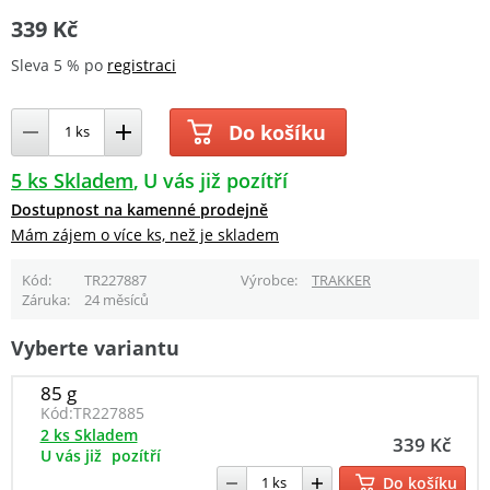
339 Kč
Sleva 5 % po
registraci
Do košíku
5 ks Skladem
U vás již pozítří
Dostupnost na kamenné prodejně
Mám zájem o více ks, než je skladem
Kód
TR227887
Výrobce
TRAKKER
Záruka
24 měsíců
Vyberte variantu
85 g
Kód:
TR227885
2 ks Skladem
339 Kč
U vás již
pozítří
Do košíku