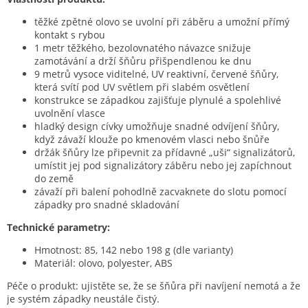
těžké zpětné olovo se uvolní při záběru a umožní přímý
kontakt s rybou
1 metr těžkého, bezolovnatého návazce snižuje
zamotávání a drží šňůru přišpendlenou ke dnu
9 metrů vysoce viditelné, UV reaktivní, červené šňůry,
která svítí pod UV světlem při slabém osvětlení
konstrukce se západkou zajišťuje plynulé a spolehlivé
uvolnění vlasce
hladký design cívky umožňuje snadné odvíjení šňůry,
když závaží klouže po kmenovém vlasci nebo šnůře
držák šňůry lze připevnit za přídavné „uši“ signalizátorů,
umístit jej pod signalizátory záběru nebo jej zapíchnout
do země
závaží při balení pohodlně zacvaknete do slotu pomocí
západky pro snadné skladování
Technické parametry:
Hmotnost: 85, 142 nebo 198 g (dle varianty)
Materiál: olovo, polyester, ABS
Péče o produkt: ujistěte se, že se šňůra při navíjení nemotá a že
je systém západky neustále čistý.