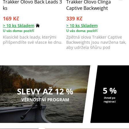
Trakker Olovo Back Leads 3
Trakker Olovo Clinga
ks
Captive Backweight
169 Kč
339 Kč
> 10 ks Skladem
> 10 ks Skladem
U vás doma: pozítří
U vás doma: pozítří
Klasické back leady, kterými
Zpětná olova Trakker Captive
přišpendlíte své vlasce ke dnu.
Backweights jsou navržena tak,
aby udržela šňůru pod
špičkami vašich pr...
5 %
SLEVY AŽ 12 %
ihned po
VĚRNOSTNÍ PROGRAM
registraci