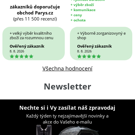
+ výběr zboží
zákazníků doporučuje
+ komunikace
obchod Parys.cz
+ ceny
(přes 11 500 recenzí)
+ ochota
+ velký výběr kvalitního
+ Výborně zorganizovyný e
zboží za rozumnou cenu
shop
Ověřený zákazník
Ověřený zákazník
8. 8. 2026
8. 8. 2026
5
5
Všechna hodnocení
Newsletter
Nechte si i Vy zasílat náš zpravodaj
Každý týden ty nejzajímavější novinky a
akce do Vašeho e-mailu