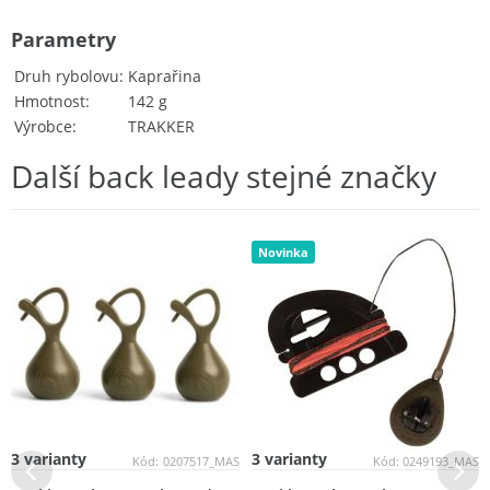
Parametry
Druh rybolovu
Kaprařina
Hmotnost
142 g
Výrobce
TRAKKER
Další back leady stejné značky
Novinka
3 varianty
3 varianty
Kód:
0207517_MAS
Kód:
0249193_MAS