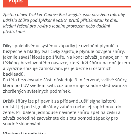
Popis
Zpětná olova Trakker Captive Backweights jsou navržena tak, aby
udržela šňůru pod špičkami vašich prutů přitisknutou ke dnu.
Ideální řešení pro revíry s lodním provozem nebo dalšími
překážkami.
Díky spolehlivému systému západky je uvolnění plynulé a
bezpečné a hladký tvar cívky zajišťuje plynulé odvíjení šňůry,
jakmile závaží klouže po šňůře. Na konci závaží je napojen 1 m
těžkého, bezolovnatého návazce, který drží šňůru na dně jezera
a výrazně snižuje zamotávání, jež je běžné u ostatních
backleadů.
Po této bezolovnaté části následuje 9 m červené, svítivé šňůry,
která pod UV světlem svítí, což umožňuje snadné sledování za
zhoršených světelných podmínek.
Držák šňůry lze připevnit za přídavné „uši“ signalizátorů,
umístit jej pod signalizátory záběru nebo jej zapíchnout do
země. Při balení jednoduše navinete šňůru zpět na cívku a
závaží pohodlně zacvaknete do slotu pomocí západky pro
snadné skladování.
Vlastnosti produktu: