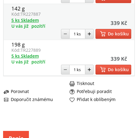
142 g
Kód:
TR227887
5 ks Skladem
339 Kč
U vás již
pozítří
Do košíku
198 g
Kód:
TR227889
5 ks Skladem
339 Kč
U vás již
pozítří
Do košíku
Tisknout
Porovnat
Potřebuji poradit
Doporučit známému
Přidat k oblíbeným