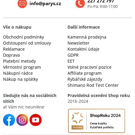
227 272 797
info@parys.cz
Po-Pá: 9:00-17:00
Vše o nákupu
Další informace
Obchodní podmínky
Kamenná prodejna
Odstoupení od smlouvy
Newsletter
Reklamace
Kontaktní údaje
Doprava
GDPR
Platební metody
EET
Věrnostní program
Volné pracovní pozice
Nákupní rádce
Affiliate program
Nákup na splátky
Rybářské zájezdy
Shimano Rod Test Center
Sledujte nás na sociálních
Pravidelná ocenění Shop roku
sítích
2016-2024
ať Vám nic neunikne