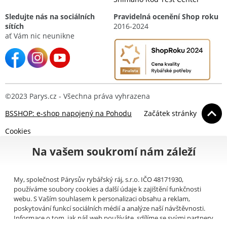
Sledujte nás na sociálních
Pravidelná ocenění Shop roku
sítích
2016-2024
ať Vám nic neunikne
©2023 Parys.cz - Všechna práva vyhrazena
BSSHOP: e-shop napojený na Pohodu
Začátek stránky
Cookies
Na vašem soukromí nám záleží
My, společnost Párysův rybářský ráj, s.r.o. IČO 48171930,
používáme soubory cookies a další údaje k zajištění funkčnosti
webu. S Vaším souhlasem k personalizaci obsahu a reklam,
poskytování funkcí sociálních médií a analýze naší návštěvnosti.
Informace o tom, jak náš web používáte, sdílíme se svými partnery