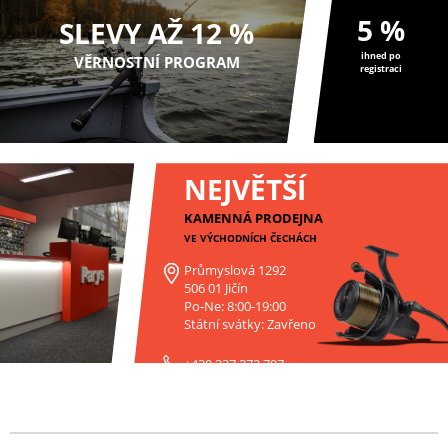
5 %
SLEVY AŽ 12 %
ihned po
VĚRNOSTNÍ PROGRAM
registraci
NEJVĚTŠÍ
KAMENNÁ PRODEJNA
VE VÝCHODNÍCH ČECHÁCH
Průmyslová 1292
506 01 Jičín
Po-Ne: 8:00-19:00
Státní svátky: Zavřeno
+420 227 272 797