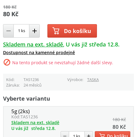
180 Kč
80 Kč
Do košíku
Skladem na ext. skladě
U vás již středa 12.8.
Dostupnost na kamenné prodejně
Na tento produkt se nevztahují žádné další slevy.
Kód
TAS1236
Výrobce
TASKA
Záruka
24 měsíců
Vyberte variantu
5g (2ks)
Kód:
TAS1236
180 Kč
Skladem na ext. skladě
80 Kč
U vás již
středa 12.8.
Do košíku