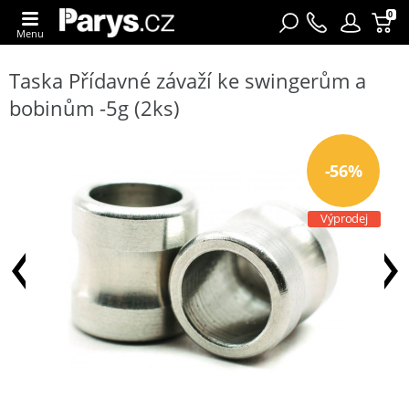
0
Menu
Taska Přídavné závaží ke swingerům a
bobinům -5g (2ks)
-56%
Výprodej