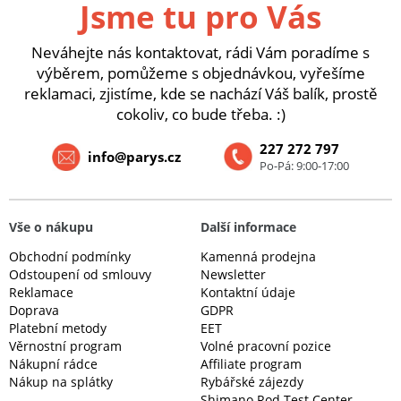
Jsme tu pro Vás
Neváhejte nás kontaktovat, rádi Vám poradíme s
výběrem, pomůžeme s objednávkou, vyřešíme
reklamaci, zjistíme, kde se nachází Váš balík, prostě
cokoliv, co bude třeba. :)
227 272 797
info@parys.cz
Po-Pá: 9:00-17:00
Vše o nákupu
Další informace
Obchodní podmínky
Kamenná prodejna
Odstoupení od smlouvy
Newsletter
Reklamace
Kontaktní údaje
Doprava
GDPR
Platební metody
EET
Věrnostní program
Volné pracovní pozice
Nákupní rádce
Affiliate program
Nákup na splátky
Rybářské zájezdy
Shimano Rod Test Center