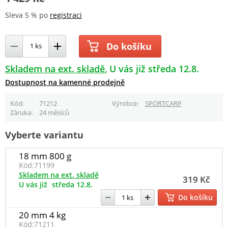
Sleva 5 % po
registraci
Do košíku
Skladem na ext. skladě
U vás již středa 12.8.
Dostupnost na kamenné prodejně
Kód
71212
Výrobce
SPORTCARP
Záruka
24 měsíců
Vyberte variantu
18 mm 800 g
Kód:
71199
Skladem na ext. skladě
319 Kč
U vás již
středa 12.8.
Do košíku
20 mm 4 kg
Kód:
71211