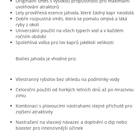
Originální směs s vysokou propustností pro maximální
uvolňování atraktorů
Lety prověřená esence jahoda, které žádný kapr neodolá
Dobře rozpustná směs, která se pomalu omývá a láká
ryby z okolí
Univerzální použití na všech typech vod a v každém
ročním období
Spolehlivá volba pro lov kaprů jakékoli velikosti
Boilies Jahoda je vhodné pro:
Všestranný rybolov bez ohledu na podmínky vody
Celoroční použití od horkých letních dnů až po mrazivou
zimu
Kombinaci s plovoucími nástrahami stejné příchutě pro
zvýšení atraktivity
Nastražení na vlasový návazec a doplnění o dip nebo
booster pro intenzivnější účinek