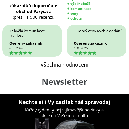
+ výběr zboží
zákazníků doporučuje
+ komunikace
obchod Parys.cz
+ ceny
(přes 11 500 recenzí)
+ ochota
+ Skvělá komunikace,
+ Dobrý ceny Rychle dodání
rychlost
Ověřený zákazník
Ověřený zákazník
6. 8. 2026
6. 8. 2026
5
5
Všechna hodnocení
Newsletter
Nechte si i Vy zasílat náš zpravodaj
Každý týden ty nejzajímavější novinky a
akce do Vašeho e-mailu