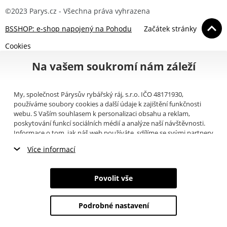
©2023 Parys.cz - Všechna práva vyhrazena
BSSHOP: e-shop napojený na Pohodu
Začátek stránky
Cookies
Na vašem soukromí nám záleží
My, společnost Párysův rybářský ráj, s.r.o. IČO 48171930,
používáme soubory cookies a další údaje k zajištění funkčnosti
webu. S Vaším souhlasem k personalizaci obsahu a reklam,
poskytování funkcí sociálních médií a analýze naší návštěvnosti.
Informace o tom, jak náš web používáte, sdílíme se svými partnery
pro sociální média, inzerci a analýzy (například Google).
Zde
si
Více informací
můžete přečíst, jak tyto informace Google používá. Partneři tyto
údaje mohou kombinovat s dalšími informacemi, které jste jim
Nezbytné cookies
poskytli nebo které získali v důsledku toho, že používáte jejich
Povolit vše
služby. Tyto údaje zahrnují cookies, data z dalších úložišť, IP
Marketingové cookies
adresu a další informace spojené s prohlížením webu. Svůj souhlas
se zpracováním cookies můžete odvolat
zde
.
Podrobné nastavení
Analytické cookies