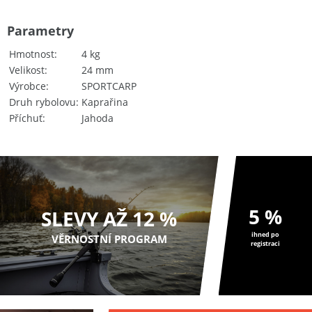
Parametry
Hmotnost
4 kg
Velikost
24 mm
Výrobce
SPORTCARP
Druh rybolovu
Kaprařina
Příchuť
Jahoda
5 %
SLEVY AŽ 12 %
ihned po
VĚRNOSTNÍ PROGRAM
registraci