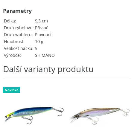
Parametry
Délka
9,3 cm
Druh rybolovu
Přívlač
Druh wobleru
Plovoucí
Hmotnost
10 g
Velikost háčku
5
Výrobce
SHIMANO
Další varianty produktu
Novinka