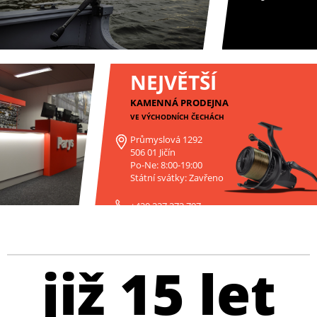
NEJVĚTŠÍ
KAMENNÁ PRODEJNA
VE VÝCHODNÍCH ČECHÁCH
Průmyslová 1292
506 01 Jičín
Po-Ne: 8:00-19:00
Státní svátky: Zavřeno
+420 227 272 797
již 15 let