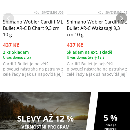
Kód:
59VZNM93U0B
Kód:
59VZNM93U05
Shimano Wobler Cardiff ML
Shimano Wobler Cardiff ML
Bullet AR-C B Chart 9,3 cm
Bullet AR-C Wakasagi 9,3
10 g
cm 10 g
437 Kč
437 Kč
2 ks Skladem
Skladem na ext. skladě
U vás doma: zítra
U vás doma: úterý 18.8.
Cardiff Bullet je největší
Cardiff Bullet je největší
plovoucí nástraha na pstruhy z
plovoucí nástraha na pstruhy z
celé řady a jak už napovídá její
celé řady a jak už napovídá její
název, ta...
název, ta...
5 %
SLEVY AŽ 12 %
ihned po
VĚRNOSTNÍ PROGRAM
registraci