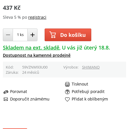
437 Kč
Sleva 5 % po
registraci
Do košíku
Skladem na ext. skladě
U vás již úterý 18.8.
Dostupnost na kamenné prodejně
Kód
59VZNM93U00
Výrobce
SHIMANO
Záruka
24 měsíců
Tisknout
Porovnat
Potřebuji poradit
Doporučit známému
Přidat k oblíbeným