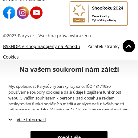
©2023 Parys.cz - Všechna práva vyhrazena
BSSHOP: e-shop napojený na Pohodu
Začátek stránky
Cookies
Na vašem soukromí nám záleží
My, společnost Párysův rybářský ráj, s.r.o. IČO 48171930,
používáme soubory cookies a další údaje k zajištění funkčnosti
webu. S Vaším souhlasem k personalizaci obsahu a reklam,
poskytování funkcí sociálních médií a analýze naší návštěvnosti.
Informace o tom, jak náš web používáte, sdílíme se svými partnery
pro sociální média, inzerci a analýzy (například Google).
Zde
si
Více informací
můžete přečíst, jak tyto informace Google používá. Partneři tyto
údaje mohou kombinovat s dalšími informacemi, které jste jim
Nezbytné cookies
poskytli nebo které získali v důsledku toho, že používáte jejich
Povolit vše