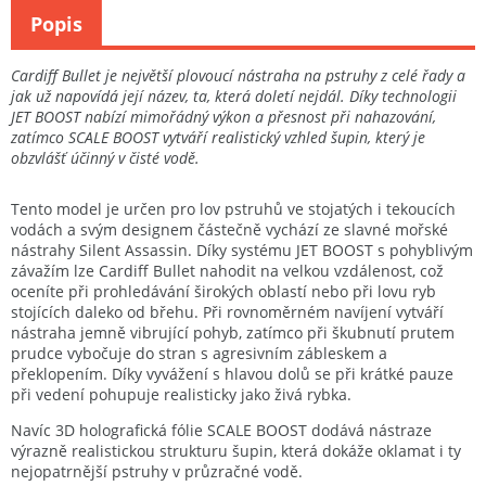
Popis
Cardiff Bullet je největší plovoucí nástraha na pstruhy z celé řady a
jak už napovídá její název, ta, která doletí nejdál. Díky technologii
JET BOOST nabízí mimořádný výkon a přesnost při nahazování,
zatímco SCALE BOOST vytváří realistický vzhled šupin, který je
obzvlášť účinný v čisté vodě.
Tento model je určen pro lov pstruhů ve stojatých i tekoucích
vodách a svým designem částečně vychází ze slavné mořské
nástrahy Silent Assassin. Díky systému JET BOOST s pohyblivým
závažím lze Cardiff Bullet nahodit na velkou vzdálenost, což
oceníte při prohledávání širokých oblastí nebo při lovu ryb
stojících daleko od břehu. Při rovnoměrném navíjení vytváří
nástraha jemně vibrující pohyb, zatímco při škubnutí prutem
prudce vybočuje do stran s agresivním zábleskem a
překlopením. Díky vyvážení s hlavou dolů se při krátké pauze
při vedení pohupuje realisticky jako živá rybka.
Navíc 3D holografická fólie SCALE BOOST dodává nástraze
výrazně realistickou strukturu šupin, která dokáže oklamat i ty
nejopatrnější pstruhy v průzračné vodě.