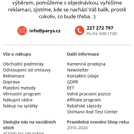
výběrem, pomůžeme s objednávkou, vyřešíme
reklamaci, zjistíme, kde se nachází Váš balík, prostě
cokoliv, co bude třeba. :)
227 272 797
info@parys.cz
Po-Pá: 9:00-17:00
Vše o nákupu
Další informace
Obchodní podmínky
Kamenná prodejna
Odstoupení od smlouvy
Newsletter
Reklamace
Kontaktní údaje
Doprava
GDPR
Platební metody
EET
Věrnostní program
Volné pracovní pozice
Nákupní rádce
Affiliate program
Nákup na splátky
Rybářské zájezdy
Shimano Rod Test Center
Sledujte nás na sociálních
Pravidelná ocenění Shop roku
sítích
2016-2024
ať Vám nic neunikne