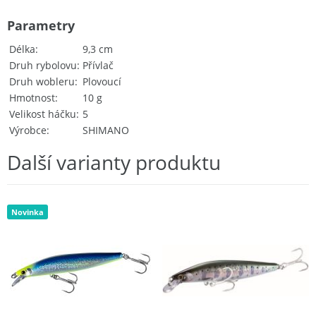
Parametry
Délka
9,3 cm
Druh rybolovu
Přívlač
Druh wobleru
Plovoucí
Hmotnost
10 g
Velikost háčku
5
Výrobce
SHIMANO
Další varianty produktu
Novinka