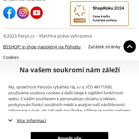
©2023 Parys.cz - Všechna práva vyhrazena
BSSHOP: e-shop napojený na Pohodu
Začátek stránky
Cookies
Na vašem soukromí nám záleží
My, společnost Párysův rybářský ráj, s.r.o. IČO 48171930,
používáme soubory cookies a další údaje k zajištění funkčnosti
webu. S Vaším souhlasem k personalizaci obsahu a reklam,
poskytování funkcí sociálních médií a analýze naší návštěvnosti.
Informace o tom, jak náš web používáte, sdílíme se svými partnery
pro sociální média, inzerci a analýzy (například Google).
Zde
si
Více informací
můžete přečíst, jak tyto informace Google používá. Partneři tyto
údaje mohou kombinovat s dalšími informacemi, které jste jim
Nezbytné cookies
poskytli nebo které získali v důsledku toho, že používáte jejich
Povolit vše