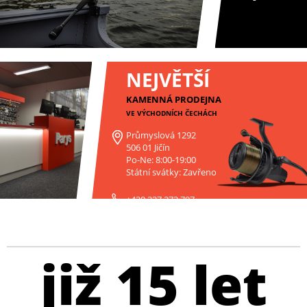
NEJVĚTŠÍ
KAMENNÁ PRODEJNA
VE VÝCHODNÍCH ČECHÁCH
Průmyslová 1292
506 01 Jičín
Po-Ne: 8:00-19:00
Státní svátky: Zavřeno
+420 227 272 797
již 15 let