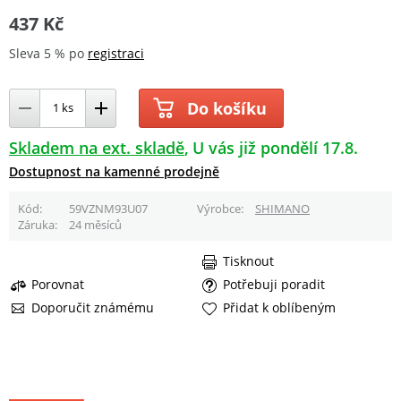
437 Kč
Sleva 5 % po
registraci
Do košíku
Skladem na ext. skladě
U vás již pondělí 17.8.
Dostupnost na kamenné prodejně
Kód
59VZNM93U07
Výrobce
SHIMANO
Záruka
24 měsíců
Tisknout
Porovnat
Potřebuji poradit
Doporučit známému
Přidat k oblíbeným