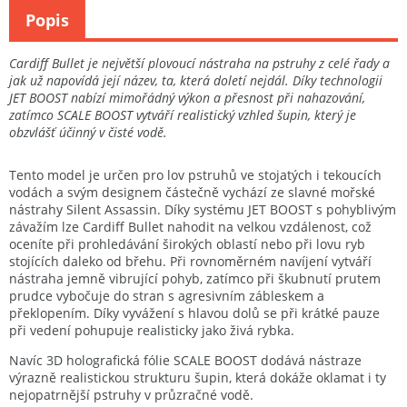
Popis
Cardiff Bullet je největší plovoucí nástraha na pstruhy z celé řady a
jak už napovídá její název, ta, která doletí nejdál. Díky technologii
JET BOOST nabízí mimořádný výkon a přesnost při nahazování,
zatímco SCALE BOOST vytváří realistický vzhled šupin, který je
obzvlášť účinný v čisté vodě.
Tento model je určen pro lov pstruhů ve stojatých i tekoucích
vodách a svým designem částečně vychází ze slavné mořské
nástrahy Silent Assassin. Díky systému JET BOOST s pohyblivým
závažím lze Cardiff Bullet nahodit na velkou vzdálenost, což
oceníte při prohledávání širokých oblastí nebo při lovu ryb
stojících daleko od břehu. Při rovnoměrném navíjení vytváří
nástraha jemně vibrující pohyb, zatímco při škubnutí prutem
prudce vybočuje do stran s agresivním zábleskem a
překlopením. Díky vyvážení s hlavou dolů se při krátké pauze
při vedení pohupuje realisticky jako živá rybka.
Navíc 3D holografická fólie SCALE BOOST dodává nástraze
výrazně realistickou strukturu šupin, která dokáže oklamat i ty
nejopatrnější pstruhy v průzračné vodě.