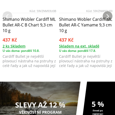
Kód:
59VZNM93U0B
Kód:
59VZNM93U00
Shimano Wobler Cardiff ML
Shimano Wobler Cardiff ML
Bullet AR-C B Chart 9,3 cm
Bullet AR-C Yamame 9,3 cm
10 g
10 g
437 Kč
437 Kč
2 ks Skladem
Skladem na ext. skladě
U vás doma: pondělí 10.8.
U vás doma: pondělí 17.8.
Cardiff Bullet je největší
Cardiff Bullet je největší
plovoucí nástraha na pstruhy z
plovoucí nástraha na pstruhy z
celé řady a jak už napovídá její
celé řady a jak už napovídá její
název, ta...
název, ta...
5 %
SLEVY AŽ 12 %
ihned po
VĚRNOSTNÍ PROGRAM
registraci