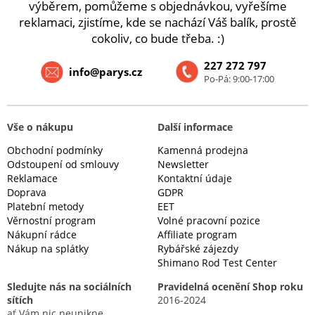
výběrem, pomůžeme s objednávkou, vyřešíme
reklamaci, zjistíme, kde se nachází Váš balík, prostě
cokoliv, co bude třeba. :)
227 272 797
info@parys.cz
Po-Pá: 9:00-17:00
Vše o nákupu
Další informace
Obchodní podmínky
Kamenná prodejna
Odstoupení od smlouvy
Newsletter
Reklamace
Kontaktní údaje
Doprava
GDPR
Platební metody
EET
Věrnostní program
Volné pracovní pozice
Nákupní rádce
Affiliate program
Nákup na splátky
Rybářské zájezdy
Shimano Rod Test Center
Sledujte nás na sociálních
Pravidelná ocenění Shop roku
sítích
2016-2024
ať Vám nic neunikne