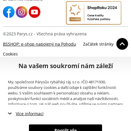
©2023 Parys.cz - Všechna práva vyhrazena
BSSHOP: e-shop napojený na Pohodu
Začátek stránky
Cookies
Na vašem soukromí nám záleží
My, společnost Párysův rybářský ráj, s.r.o. IČO 48171930,
používáme soubory cookies a další údaje k zajištění funkčnosti
webu. S Vaším souhlasem k personalizaci obsahu a reklam,
poskytování funkcí sociálních médií a analýze naší návštěvnosti.
Informace o tom, jak náš web používáte, sdílíme se svými partnery
pro sociální média, inzerci a analýzy (například Google).
Zde
si
Více informací
můžete přečíst, jak tyto informace Google používá. Partneři tyto
údaje mohou kombinovat s dalšími informacemi, které jste jim
Nezbytné cookies
poskytli nebo které získali v důsledku toho, že používáte jejich
Povolit vše