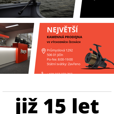
NEJVĚTŠÍ
KAMENNÁ PRODEJNA
VE VÝCHODNÍCH ČECHÁCH
Průmyslová 1292
506 01 Jičín
Po-Ne: 8:00-19:00
Státní svátky: Zavřeno
+420 227 272 797
již 15 let