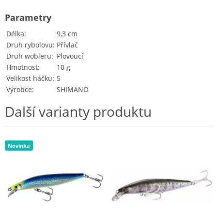
Parametry
Délka
9,3 cm
Druh rybolovu
Přívlač
Druh wobleru
Plovoucí
Hmotnost
10 g
Velikost háčku
5
Výrobce
SHIMANO
Další varianty produktu
Novinka