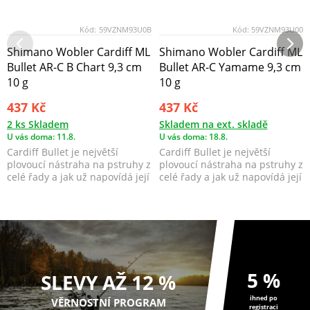
Kód:
59VZNM93U0B
Kód:
59VZNM93U00
Shimano Wobler Cardiff ML
Shimano Wobler Cardiff ML
Bullet AR-C B Chart 9,3 cm
Bullet AR-C Yamame 9,3 cm
10 g
10 g
437 Kč
437 Kč
2 ks Skladem
Skladem na ext. skladě
U vás doma: 11.8.
U vás doma: 18.8.
Cardiff Bullet je největší
Cardiff Bullet je největší
plovoucí nástraha na pstruhy z
plovoucí nástraha na pstruhy z
celé řady a jak už napovídá její
celé řady a jak už napovídá její
název, ta...
název, ta...
5 %
SLEVY AŽ 12 %
ihned po
VĚRNOSTNÍ PROGRAM
registraci