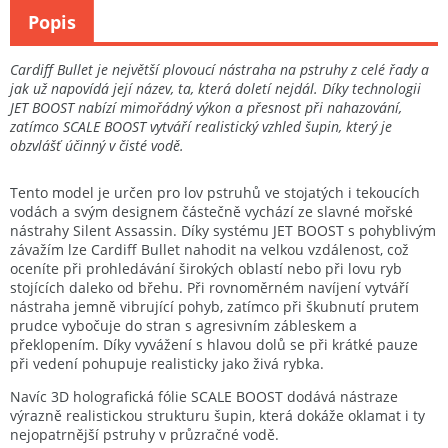
Popis
Cardiff Bullet je největší plovoucí nástraha na pstruhy z celé řady a
jak už napovídá její název, ta, která doletí nejdál. Díky technologii
JET BOOST nabízí mimořádný výkon a přesnost při nahazování,
zatímco SCALE BOOST vytváří realistický vzhled šupin, který je
obzvlášť účinný v čisté vodě.
Tento model je určen pro lov pstruhů ve stojatých i tekoucích
vodách a svým designem částečně vychází ze slavné mořské
nástrahy Silent Assassin. Díky systému JET BOOST s pohyblivým
závažím lze Cardiff Bullet nahodit na velkou vzdálenost, což
oceníte při prohledávání širokých oblastí nebo při lovu ryb
stojících daleko od břehu. Při rovnoměrném navíjení vytváří
nástraha jemně vibrující pohyb, zatímco při škubnutí prutem
prudce vybočuje do stran s agresivním zábleskem a
překlopením. Díky vyvážení s hlavou dolů se při krátké pauze
při vedení pohupuje realisticky jako živá rybka.
Navíc 3D holografická fólie SCALE BOOST dodává nástraze
výrazně realistickou strukturu šupin, která dokáže oklamat i ty
nejopatrnější pstruhy v průzračné vodě.