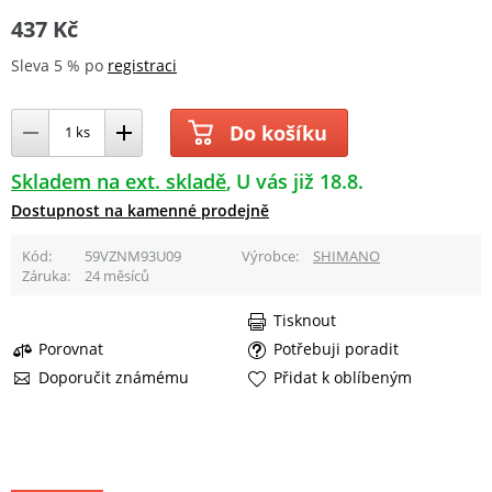
437 Kč
Sleva 5 % po
registraci
Do košíku
Skladem na ext. skladě
U vás již 18.8.
Dostupnost na kamenné prodejně
Kód
59VZNM93U09
Výrobce
SHIMANO
Záruka
24 měsíců
Tisknout
Porovnat
Potřebuji poradit
Doporučit známému
Přidat k oblíbeným