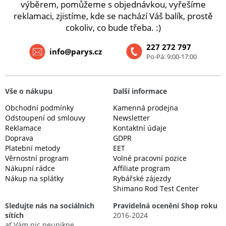
výběrem, pomůžeme s objednávkou, vyřešíme
reklamaci, zjistíme, kde se nachází Váš balík, prostě
cokoliv, co bude třeba. :)
227 272 797
info@parys.cz
Po-Pá: 9:00-17:00
Vše o nákupu
Další informace
Obchodní podmínky
Kamenná prodejna
Odstoupení od smlouvy
Newsletter
Reklamace
Kontaktní údaje
Doprava
GDPR
Platební metody
EET
Věrnostní program
Volné pracovní pozice
Nákupní rádce
Affiliate program
Nákup na splátky
Rybářské zájezdy
Shimano Rod Test Center
Sledujte nás na sociálních
Pravidelná ocenění Shop roku
sítích
2016-2024
ať Vám nic neunikne