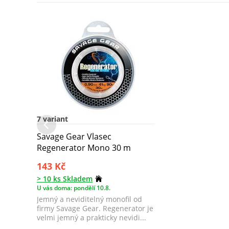
7 variant
Savage Gear Vlasec
Regenerator Mono 30 m
143 Kč
> 10 ks Skladem
U vás doma: pondělí 10.8.
Jemný a neviditelný monofil od
firmy Savage Gear. Regenerator je
velmi jemný a prakticky nevidi...