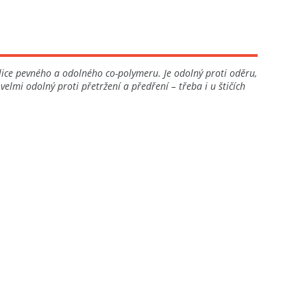
elice pevného a odolného co-polymeru. Je odolný proti oděru,
velmi odolný proti přetržení a předření – třeba i u štičích