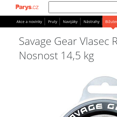
Akce a novinky
Pruty
Navijáky
Nástrahy
Bižute
Savage Gear Vlasec
Nosnost 14,5 kg