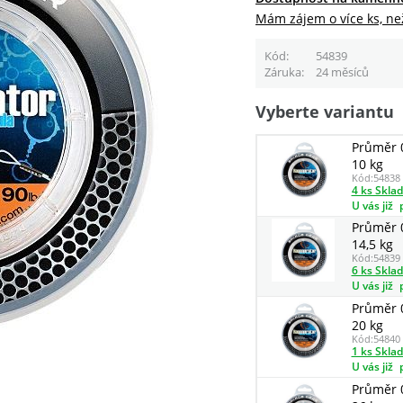
Mám zájem o více ks, ne
Kód
54839
Záruka
24 měsíců
Vyberte variantu
Průměr 
10 kg
Kód:
54838
4 ks Skla
U vás již
Průměr 
14,5 kg
Kód:
54839
6 ks Skla
U vás již
Průměr 
20 kg
Kód:
54840
1 ks Skla
U vás již
Průměr 