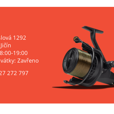
lová 1292
Jičín
 8:00-19:00
svátky: Zavřeno
27 272 797