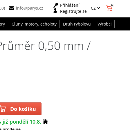
Přihlášení
0
CZ
00)
info@parys.cz
Registrujte se
ory
Čluny, motory, echoloty
Druh rybolovu
Výrobci
Průměr 0,50 mm /
Do košíku
 již pondělí 10.8.
é prodejně