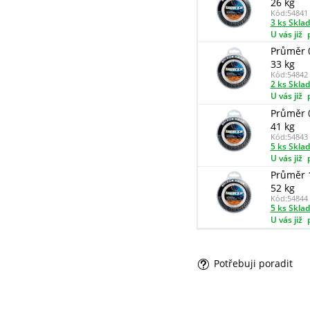
26 kg
Kód:
54841
3 ks Skla
U vás již
Průměr 
33 kg
Kód:
54842
2 ks Skla
U vás již
Průměr 
41 kg
Kód:
54843
5 ks Skla
U vás již
Průměr 
52 kg
Kód:
54844
5 ks Skla
U vás již
Potřebuji poradit