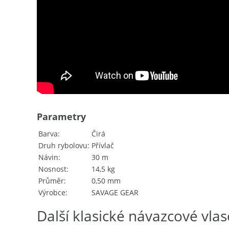
Parametry
Barva
Čirá
Druh rybolovu
Přívlač
Návin
30 m
Nosnost
14,5 kg
Průměr
0,50 mm
Výrobce
SAVAGE GEAR
Další klasické návazcové vlas