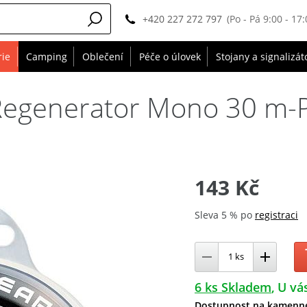
+420 227 272 797
(Po - Pá 9:00 - 17:
rie
Camping
Oblečení
Péče o úlovek
Stojany a signalizát
 Regenerator Mono 30 m-
143 Kč
Sleva 5 % po
registraci
6 ks Skladem
U vás
Dostupnost na kamenn