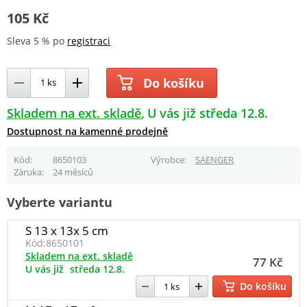
105 Kč
Sleva 5 % po
registraci
Do košíku
Skladem na ext. skladě
U vás již středa 12.8.
Dostupnost na kamenné prodejně
Kód
8650103
Výrobce
SAENGER
Záruka
24 měsíců
Vyberte variantu
S 13 x 13x 5 cm
Kód:
8650101
Skladem na ext. skladě
77 Kč
U vás již
středa 12.8.
Do košíku