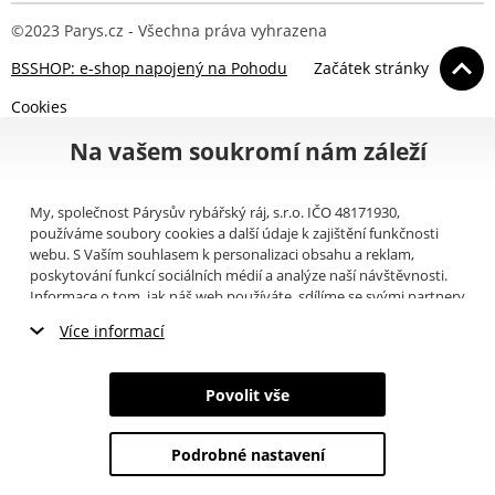
©2023 Parys.cz - Všechna práva vyhrazena
BSSHOP: e-shop napojený na Pohodu
Začátek stránky
Cookies
Na vašem soukromí nám záleží
My, společnost Párysův rybářský ráj, s.r.o. IČO 48171930,
používáme soubory cookies a další údaje k zajištění funkčnosti
webu. S Vaším souhlasem k personalizaci obsahu a reklam,
poskytování funkcí sociálních médií a analýze naší návštěvnosti.
Informace o tom, jak náš web používáte, sdílíme se svými partnery
pro sociální média, inzerci a analýzy (například Google).
Zde
si
Více informací
můžete přečíst, jak tyto informace Google používá. Partneři tyto
údaje mohou kombinovat s dalšími informacemi, které jste jim
Nezbytné cookies
poskytli nebo které získali v důsledku toho, že používáte jejich
Povolit vše
služby. Tyto údaje zahrnují cookies, data z dalších úložišť, IP
Marketingové cookies
adresu a další informace spojené s prohlížením webu. Svůj souhlas
se zpracováním cookies můžete odvolat
zde
.
Podrobné nastavení
Analytické cookies