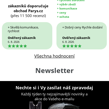
+ rychlost doručení
+ výběr zboží
zákazníků doporučuje
+ komunikace
obchod Parys.cz
+ ceny
(přes 11 500 recenzí)
+ ochota
+ Skvělá komunikace,
+ Dobrý ceny Rychle dodání
rychlost
Ověřený zákazník
Ověřený zákazník
6. 8. 2026
6. 8. 2026
5
5
Všechna hodnocení
Newsletter
Nechte si i Vy zasílat náš zpravodaj
Každý týden ty nejzajímavější novinky a
akce do Vašeho e-mailu