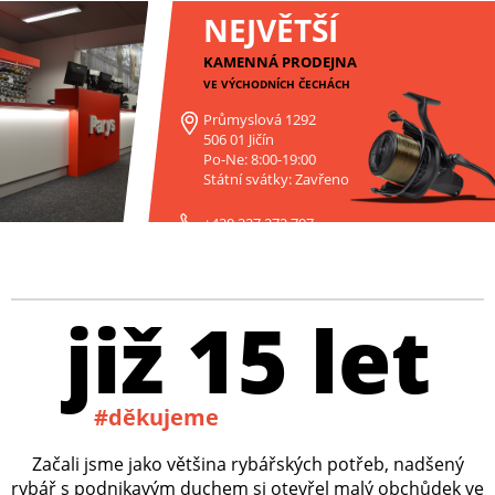
NEJVĚTŠÍ
KAMENNÁ PRODEJNA
VE VÝCHODNÍCH ČECHÁCH
Průmyslová 1292
506 01 Jičín
Po-Ne: 8:00-19:00
Státní svátky: Zavřeno
+420 227 272 797
již 15 let
#děkujeme
Začali jsme jako většina rybářských potřeb, nadšený
rybář s podnikavým duchem si otevřel malý obchůdek ve