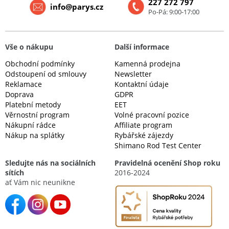
227 272 797
info@parys.cz
Po-Pá: 9:00-17:00
Vše o nákupu
Další informace
Obchodní podmínky
Kamenná prodejna
Odstoupení od smlouvy
Newsletter
Reklamace
Kontaktní údaje
Doprava
GDPR
Platební metody
EET
Věrnostní program
Volné pracovní pozice
Nákupní rádce
Affiliate program
Nákup na splátky
Rybářské zájezdy
Shimano Rod Test Center
Sledujte nás na sociálních
Pravidelná ocenění Shop roku
sítích
2016-2024
ať Vám nic neunikne