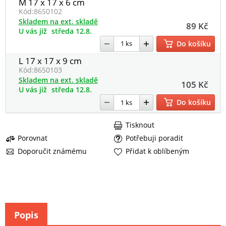
M 17 x 17 x 6 cm
Kód:
8650102
Skladem na ext. skladě
89 Kč
U vás již
středa 12.8.
Do košíku
L 17 x 17 x 9 cm
Kód:
8650103
Skladem na ext. skladě
105 Kč
U vás již
středa 12.8.
Do košíku
Tisknout
Porovnat
Potřebuji poradit
Doporučit známému
Přidat k oblíbeným
Popis