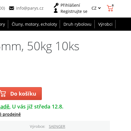
Přihlášení
0
CZ
00)
info@parys.cz
Registrujte se
ory
Čluny, motory, echoloty
Druh rybolovu
Výrobci
16mm, 50kg 10ks
Do košíku
ladě
U vás již středa 12.8.
é prodejně
Výrobce
SAENGER