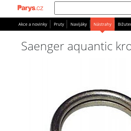
Akce a novinky
Pruty
Navijáky
Nástrahy
Bižute
Saenger aquantic kr