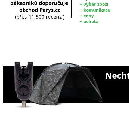
zákazníků doporučuje
+ výběr zboží
obchod Parys.cz
+ komunikace
+ ceny
(přes 11 500 recenzí)
+ ochota
Necht