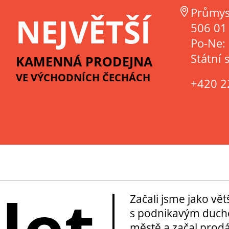
Průmys
NEJVĚTŠÍ
506 01 
Po-Ne:
Státní 
KAMENNÁ PRODEJNA
VE VÝCHODNÍCH ČECHÁCH
+420 2
 let
Začali jsme jako vě
s podnikavým duche
městě a začal prod