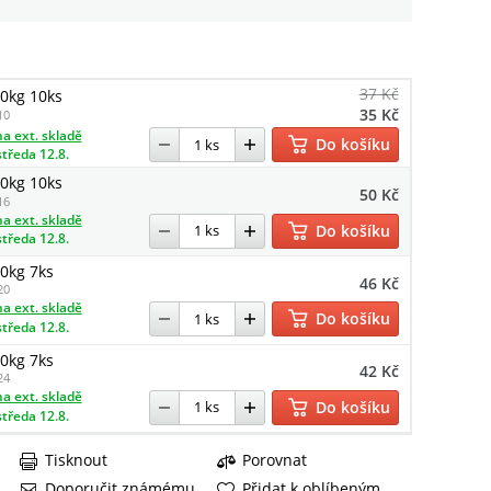
37 Kč
0kg 10ks
35 Kč
10
a ext. skladě
Do košíku
středa 12.8.
0kg 10ks
50 Kč
16
a ext. skladě
Do košíku
středa 12.8.
0kg 7ks
46 Kč
20
a ext. skladě
Do košíku
středa 12.8.
0kg 7ks
42 Kč
24
a ext. skladě
Do košíku
středa 12.8.
Tisknout
Porovnat
Doporučit známému
Přidat k oblíbeným