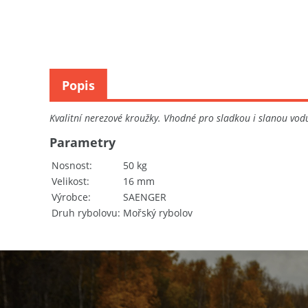
Popis
Kvalitní nerezové kroužky. Vhodné pro sladkou i slanou vod
Parametry
Nosnost
50 kg
Velikost
16 mm
Výrobce
SAENGER
Druh rybolovu
Mořský rybolov