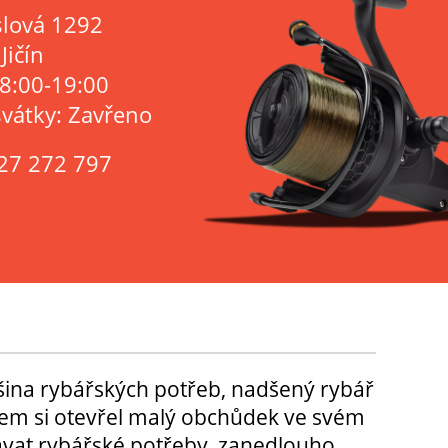
lová 1292
Jičín
 8:00-19:00
svátky: Zavřeno
27 272 797
tšina rybářských potřeb, nadšený rybář
m si otevřel malý obchůdek ve svém
ávat rybářské potřeby, zanedlouho