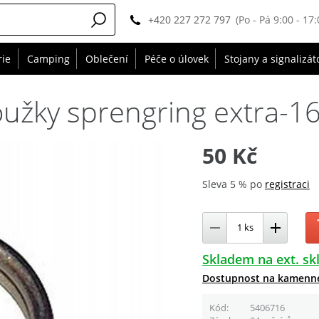
+420 227 272 797
(Po - Pá 9:00 - 17:
rie
Camping
Oblečení
Péče o úlovek
Stojany a signalizát
oužky sprengring extra-
50 Kč
Sleva 5 % po
registraci
Skladem na ext. sk
Dostupnost na kamenn
Kód
5406716