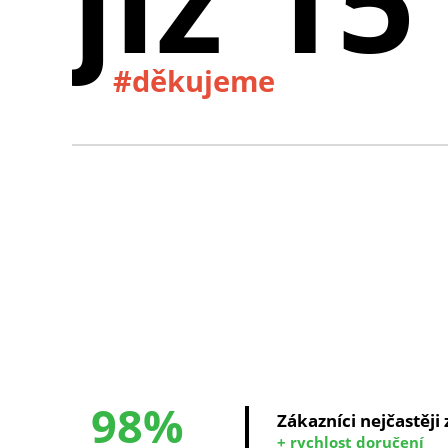
#děkujeme
98%
Zákazníci nejčastěji
+ rychlost doručení