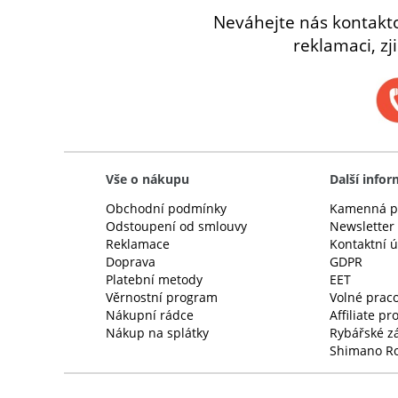
Neváhejte nás kontakt
reklamaci, zj
Vše o nákupu
Další info
Obchodní podmínky
Kamenná p
Odstoupení od smlouvy
Newsletter
Reklamace
Kontaktní 
Doprava
GDPR
Platební metody
EET
Věrnostní program
Volné praco
Nákupní rádce
Affiliate p
Nákup na splátky
Rybářské z
Shimano Ro