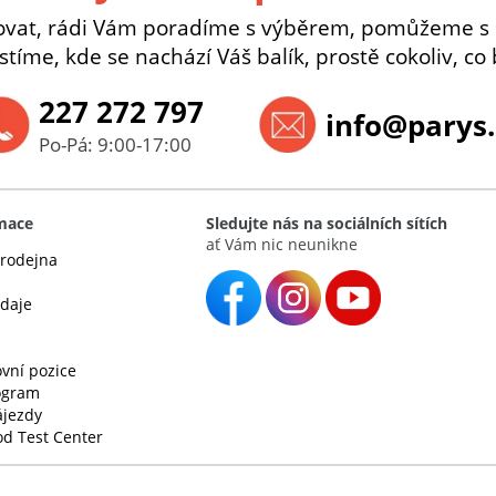
ovat, rádi Vám poradíme s výběrem, pomůžeme s
istíme, kde se nachází Váš balík, prostě cokoliv, co 
227 272 797
info@parys.
Po-Pá: 9:00-17:00
rmace
Sledujte nás na sociálních sítích
ať Vám nic neunikne
rodejna
údaje
vní pozice
rogram
ájezdy
d Test Center