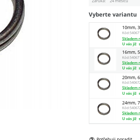
Záruka
24 měsíců
Vyberte variantu
10mm, 3
Kód:
54067
Skladem n
U vás již
16mm, 5
Kód:
54067
Skladem n
U vás již
20mm, 6
Kód:
54067
Skladem n
U vás již
24mm, 7
Kód:
54067
Skladem n
U vás již
Potřebuji poradit