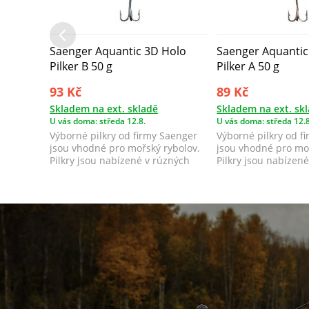
Saenger Aquantic 3D Holo
Saenger Aquantic
Pilker B 50 g
Pilker A 50 g
93 Kč
89 Kč
Skladem na ext. skladě
Skladem na ext. sk
U vás doma: středa 12.8.
U vás doma: středa 12.8
Výborné pilkry od firmy Saenger
Výborné pilkry od f
jsou vhodné pro mořský rybolov.
jsou vhodné pro moř
Pilkry jsou nabízené v rúzných
Pilkry jsou nabízen
barvá...
barvá...