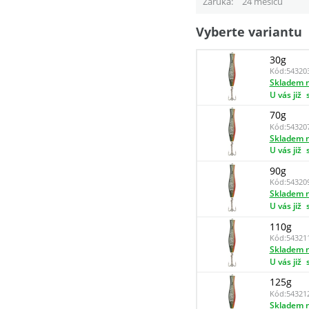
Záruka
24 měsíců
Vyberte variantu
30g
Kód:
54320
Skladem n
U vás již
70g
Kód:
54320
Skladem n
U vás již
90g
Kód:
54320
Skladem n
U vás již
110g
Kód:
54321
Skladem n
U vás již
125g
Kód:
54321
Skladem n