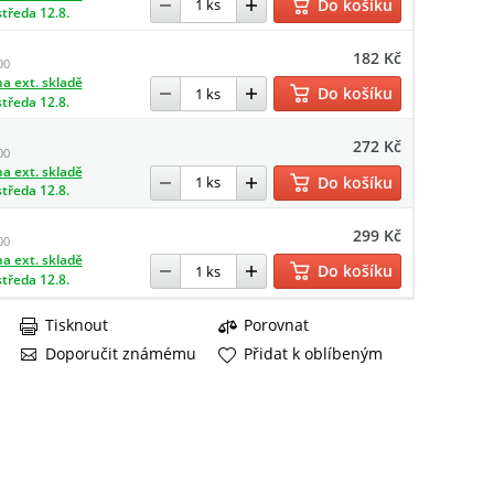
Do košíku
středa 12.8.
182 Kč
00
a ext. skladě
Do košíku
středa 12.8.
272 Kč
00
a ext. skladě
Do košíku
středa 12.8.
299 Kč
00
a ext. skladě
Do košíku
středa 12.8.
Tisknout
Porovnat
Doporučit známému
Přidat k oblíbeným