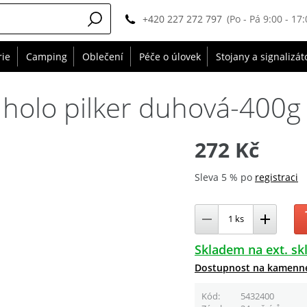
+420 227 272 797
(Po - Pá 9:00 - 17:
rie
Camping
Oblečení
Péče o úlovek
Stojany a signalizát
 holo pilker duhová-400g
272 Kč
Sleva 5 % po
registraci
Skladem na ext. sk
Dostupnost na kamenn
Kód
5432400