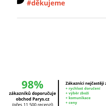
#děkujeme
98%
Zákazníci nejčastěji
+ rychlost doručení
zákazníků doporučuje
+ výběr zboží
+ komunikace
obchod Parys.cz
+ ceny
(přes 11 500 recenzí)