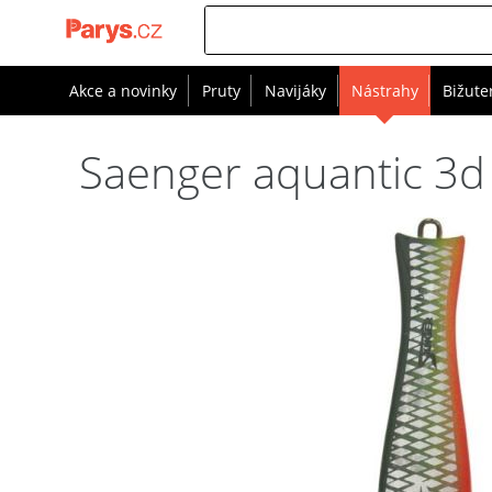
Akce a novinky
Pruty
Navijáky
Nástrahy
Bižute
Saenger aquantic 3d