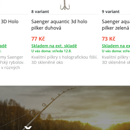
8 variant
9 variant
 3D Holo
Saenger aquantic 3d holo
Saenger aqu
pilker duhová
pilker zelená
77 Kč
73 Kč
ladě
Skladem na ext. skladě
Skladem na ex
.
U vás doma: středa 12.8.
U vás doma: stře
irmy Saenger
Kvalitní pilkry s holografickou fólií.
Kvalitní pilkry 
ský rybolov.
3D skleněné oko
3D skleněné o
é v rúzných