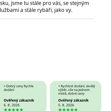
sku, jsme tu stále pro vás, se stejným
užbami a stále rybáři, jako vy.
+ Dobrý ceny Rychle
+ Rychlost dodání, skvělý
dodání
výběr, vše na jednom
místě, dobré ceny
Ověřený zákazník
Ověřený zákazník
6. 8. 2026
5. 8. 2026
5
5