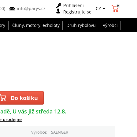
Přihlášení
0
CZ
00)
info@parys.cz
Registrujte se
ory
Čluny, motory, echoloty
Druh rybolovu
Výrobci
Do košíku
ladě
U vás již středa 12.8.
é prodejně
Výrobce
SAENGER