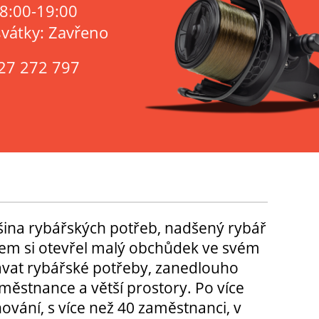
 8:00-19:00
svátky: Zavřeno
27 272 797
tšina rybářských potřeb, nadšený rybář
m si otevřel malý obchůdek ve svém
ávat rybářské potřeby, zanedlouho
městnance a větší prostory. Po více
hování, s více než 40 zaměstnanci, v