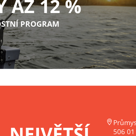
Y AŽ 12 %
STNÍ PROGRAM
Průmys
NEJVĚTŠÍ
506 01 