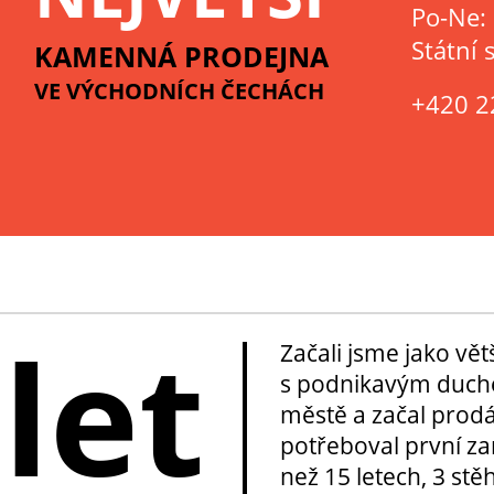
Po-Ne:
Státní 
KAMENNÁ PRODEJNA
VE VÝCHODNÍCH ČECHÁCH
+420 2
 let
Začali jsme jako vě
s podnikavým duche
městě a začal prod
potřeboval první za
než 15 letech, 3 stě