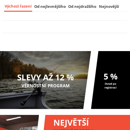
Výchozí řazení
Od nejlevnějšího
Od nejdražšího
Nejnovější
Delphin Rotačka Arch LoliDOT
9
44 Kč
5 %
SLEVY AŽ 12 %
ihned po
VĚRNOSTNÍ PROGRAM
registraci
NEJVĚTŠÍ