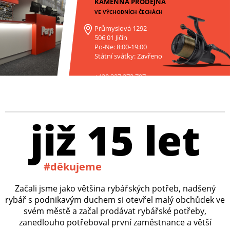
KAMENNÁ PRODEJNA
VE VÝCHODNÍCH ČECHÁCH
Průmyslová 1292
506 01 Jičín
Po-Ne: 8:00-19:00
Státní svátky: Zavřeno
+420 227 272 797
již 15 let
#děkujeme
Začali jsme jako většina rybářských potřeb, nadšený
rybář s podnikavým duchem si otevřel malý obchůdek ve
svém městě a začal prodávat rybářské potřeby,
zanedlouho potřeboval první zaměstnance a větší