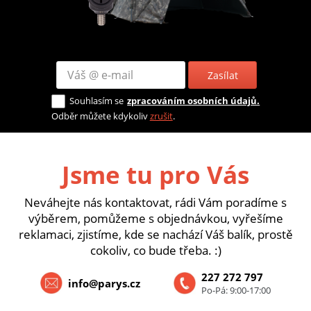
Zasílat
Souhlasím se
zpracováním osobních údajů.
Odběr můžete kdykoliv
zrušit
.
Jsme tu pro Vás
Neváhejte nás kontaktovat, rádi Vám poradíme s
výběrem, pomůžeme s objednávkou, vyřešíme
reklamaci, zjistíme, kde se nachází Váš balík, prostě
cokoliv, co bude třeba. :)
227 272 797
info@parys.cz
Po-Pá: 9:00-17:00