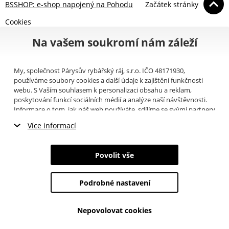
BSSHOP: e-shop napojený na Pohodu
Začátek stránky
Cookies
Na vašem soukromí nám záleží
My, společnost Párysův rybářský ráj, s.r.o. IČO 48171930,
používáme soubory cookies a další údaje k zajištění funkčnosti
webu. S Vaším souhlasem k personalizaci obsahu a reklam,
poskytování funkcí sociálních médií a analýze naší návštěvnosti.
Informace o tom, jak náš web používáte, sdílíme se svými partnery
pro sociální média, inzerci a analýzy (například Google).
Zde
si
Více informací
můžete přečíst, jak tyto informace Google používá. Partneři tyto
údaje mohou kombinovat s dalšími informacemi, které jste jim
Nezbytné cookies
poskytli nebo které získali v důsledku toho, že používáte jejich
Povolit vše
služby. Tyto údaje zahrnují cookies, data z dalších úložišť, IP
Marketingové cookies
adresu a další informace spojené s prohlížením webu. Svůj souhlas
se zpracováním cookies můžete odvolat
zde
.
Podrobné nastavení
Analytické cookies
Nepovolovat cookies
Údaje o uživatelích