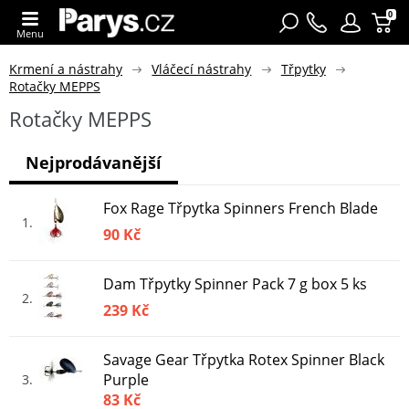
0
Menu
Krmení a nástrahy
Vláčecí nástrahy
Třpytky
Rotačky MEPPS
Rotačky MEPPS
Nejprodávanější
Fox Rage Třpytka Spinners French Blade
1
90 Kč
Dam Třpytky Spinner Pack 7 g box 5 ks
2
239 Kč
Savage Gear Třpytka Rotex Spinner Black
Purple
3
83 Kč