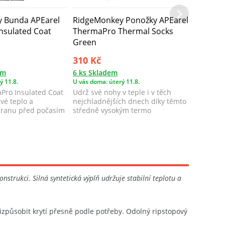
 Bunda APEarel
RidgeMonkey Ponožky APEarel
nsulated Coat
ThermaPro Thermal Socks
Green
310 Kč
em
6 ks Skladem
ý 11.8.
U vás doma: úterý 11.8.
ro Insulated Coat
Udrž své nohy v teple i v těch
ivé teplo a
nejchladnějších dnech díky těmto
hranu před počasím
středně vysokým termo
ponožkám. Jsou...
trukci. Silná syntetická výplň udržuje stabilní teplotu a
působit krytí přesně podle potřeby. Odolný ripstopový