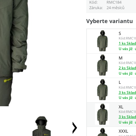
Kód
RMC184
Záruka
24 měsíců
Vyberte variantu
S
Kód:
RMC1
1 ks Skla
U vás již
M
Kód:
RMC1
2 ks Skla
U vás již
L
Kód:
RMC1
3 ks Skla
U vás již
XL
Kód:
RMC1
3 ks Skla
U vás již
XXXL