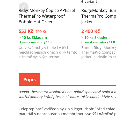
6 variant
RidgeMonkey Čepice APEarel
RidgeMonkey Bun
ThermaPro Waterproof
ThermaPro Compa
Bobble Hat Green
Jacket
553 Kč
2 490 Kč
790 Kč
> 10 ks Skladem
> 10 ks Skladem
U vás doma: úterý 11.8.
U vás doma: úterý 11.8.
Udrž své nohy v teple i v těch
Bunda RidgeMonkey
nejchladnějších dnech díky těmto
ThermaPro Compact
středně vysokým termo
Jacket je ideálním 
ponožkám. Jsou...
chladnějších ...
Popis
Bunda ThermaPro Insulated Coat nabízí spolehlivé teplo a m
vnitřní komory brání přesunu izolace, takže bunda hřeje ro
Celopropínací voděodolný zip s légou chrání před chla
materiál s nepropustnou membránou vydrží i náročné p