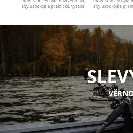
RidgeMonkey byla navržena tak,
RidgeMonkey byla n
aby uspokojila praktické, vysoce
aby uspokojila prakt
kvalitní & ...
kvalitní & ...
SLEV
VĚRNO