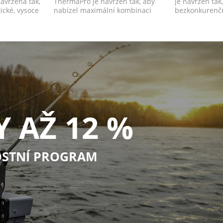
avržena tak,
ThermaPro je navržen tak, aby
je navržen tak
ické, vysoce
nabízel maximální kombinaci
bezkonkurenčn
pohodlí a funkčnost...
nejchla...
Y AŽ 12 %
STNÍ PROGRAM