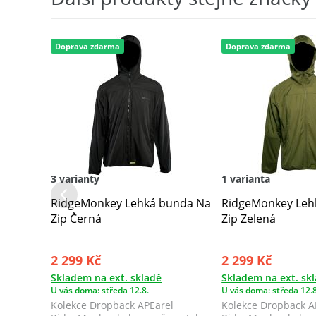
Doprava zdarma
Doprava zdarma
3 varianty
1 varianta
RidgeMonkey Lehká bunda Na
RidgeMonkey Leh
Zip Černá
Zip Zelená
2 299 Kč
2 299 Kč
Skladem na ext. skladě
Skladem na ext. sk
U vás doma: středa 12.8.
U vás doma: středa 12.8
Kolekce Dropback APEarel
Kolekce Dropback A