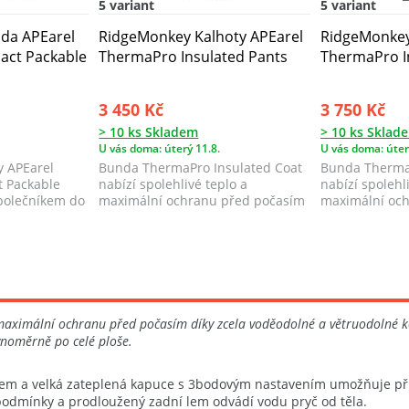
5 variant
5 variant
da APEarel
RidgeMonkey Kalhoty APEarel
RidgeMonkey
ct Packable
ThermaPro Insulated Pants
ThermaPro I
3 450 Kč
3 750 Kč
> 10 ks Skladem
> 10 ks Sklad
U vás doma: úterý 11.8.
U vás doma: úter
 APEarel
Bunda ThermaPro Insulated Coat
Bunda ThermaP
 Packable
nabízí spolehlivé teplo a
nabízí spolehl
společníkem do
maximální ochranu před počasím
maximální oc
díky zcela v...
díky zcela v...
aximální ochranu před počasím díky zcela voděodolné a větruodolné kons
vnoměrně po celé ploše.
dem a velká zateplená kapuce s 3bodovým nastavením umožňuje přiz
odmínky a prodloužený zadní lem odvádí vodu pryč od těla.