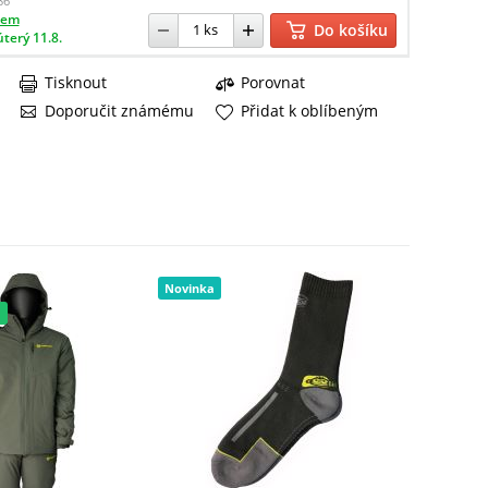
86
dem
Do košíku
úterý 11.8.
Tisknout
Porovnat
Doporučit známému
Přidat k oblíbeným
Novinka
a