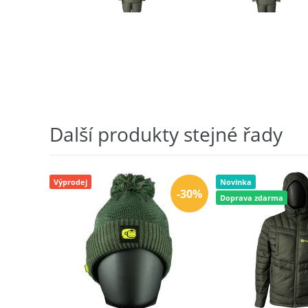
Další produkty stejné řady
Výprodej
Novinka
-30%
Doprava zdarma