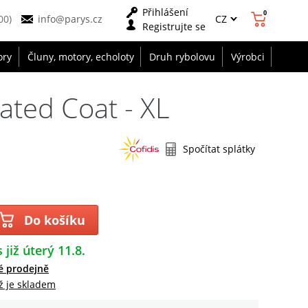
Přihlášení
0
CZ
00)
info@parys.cz
Registrujte se
ory
Čluny, motory, echoloty
Druh rybolovu
Výrobci
ted Coat - XL
Spočítat splátky
Do košíku
 již úterý 11.8.
é prodejně
ž je skladem