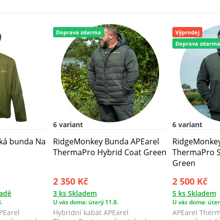
Doprava zdarma
Výprodej
Doprava zdarm
6 variant
6 variant
ká bunda Na
RidgeMonkey Bunda APEarel
RidgeMonkey
ThermaPro Hybrid Coat Green
ThermaPro S
Green
2 350 Kč
2 500 Kč
ladě
3 ks Skladem
5 ks Skladem
.
U vás doma: úterý 11.8.
U vás doma: úter
PEarel
Hybridní kabát APEarel
APEarel Therm