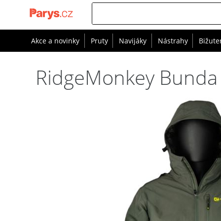
Akce a novinky
Pruty
Navijáky
Nástrahy
Bižute
RidgeMonkey Bunda A