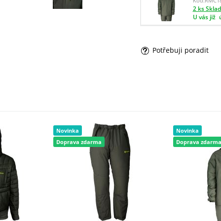
Kód:
RMC1
2 ks Skla
U vás již
Potřebuji poradit
Novinka
Novinka
Doprava zdarma
Doprava zdarm