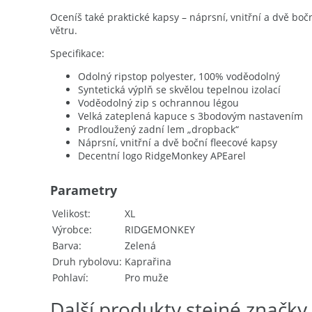
Oceníš také praktické kapsy – náprsní, vnitřní a dvě boč
větru.
Specifikace:
Odolný ripstop polyester, 100% voděodolný
Syntetická výplň se skvělou tepelnou izolací
Voděodolný zip s ochrannou légou
Velká zateplená kapuce s 3bodovým nastavením
Prodloužený zadní lem „dropback“
Náprsní, vnitřní a dvě boční fleecové kapsy
Decentní logo RidgeMonkey APEarel
Parametry
Velikost
XL
Výrobce
RIDGEMONKEY
Barva
Zelená
Druh rybolovu
Kaprařina
Pohlaví
Pro muže
Další produkty stejné značky