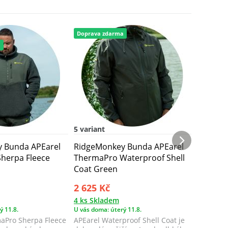
Doprava zdarma
Novinka
a
Doprava 
5 variant
6 variant
 Bunda APEarel
RidgeMonkey Bunda APEarel
RidgeMo
herpa Fleece
ThermaPro Waterproof Shell
Therma
Coat Green
Jacket
2 625 Kč
2 490 
4 ks Skladem
> 10 ks 
ý 11.8.
U vás doma: úterý 11.8.
U vás doma
aPro Sherpa Fleece
APEarel Waterproof Shell Coat je
Bunda R