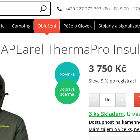
+420 227 272 797
(Po - Pá 9:00 - 17:
rie
Camping
Oblečení
Péče o úlovek
Stojany a signalizát
PEarel ThermaPro Insula
3 750 Kč
Novinka
Sleva 5 % po
registraci
Doprava
zdarma
3 ks Skladem
U vás
Dostupnost na kamenn
Mám zájem o více ks, ne