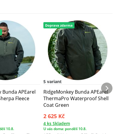
Doprava zdarma
Novinka
a
Doprava 
5 variant
6 variant
 Bunda APEarel
RidgeMonkey Bunda APEarel
RidgeMo
herpa Fleece
ThermaPro Waterproof Shell
Therma
Coat Green
Jacket
2 625 Kč
2 490 
4 ks Skladem
> 10 ks 
ělí 10.8.
U vás doma: pondělí 10.8.
U vás doma