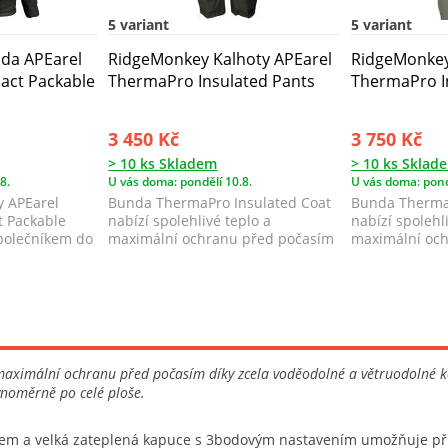
5 variant
5 variant
da APEarel
RidgeMonkey Kalhoty APEarel
RidgeMonkey
ct Packable
ThermaPro Insulated Pants
ThermaPro I
3 450 Kč
3 750 Kč
> 10 ks Skladem
> 10 ks Sklad
8.
U vás doma: pondělí 10.8.
U vás doma: pond
 APEarel
Bunda ThermaPro Insulated Coat
Bunda ThermaP
 Packable
nabízí spolehlivé teplo a
nabízí spolehl
společníkem do
maximální ochranu před počasím
maximální oc
díky zcela v...
díky zcela v...
aximální ochranu před počasím díky zcela voděodolné a větruodolné kons
vnoměrně po celé ploše.
dem a velká zateplená kapuce s 3bodovým nastavením umožňuje přiz