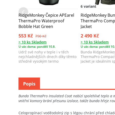
6 variant
RidgeMonkey Čepice APEarel
RidgeMonkey Bun
ThermaPro Waterproof
ThermaPro Compa
Bobble Hat Green
Jacket
553 Kč
2 490 Kč
790 Kč
> 10 ks Skladem
> 10 ks Skladem
U vás doma: pondělí 10.8.
U vás doma: pondělí 10.
Udrž své nohy v teple i v těch
Bunda RidgeMonkey
nejchladnějších dnech díky těmto
ThermaPro Compact
středně vysokým termo
Jacket je ideálním 
ponožkám. Jsou...
chladnějších ...
Popis
Bunda ThermaPro Insulated Coat nabízí spolehlivé teplo a m
vnitřní komory brání přesunu izolace, takže bunda hřeje ro
Celopropínací voděodolný zip s légou chrání před chla