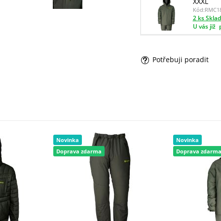
XXXL
Kód:
RMC1
2 ks Skla
U vás již
Potřebuji poradit
Novinka
Novinka
Doprava zdarma
Doprava zdarm