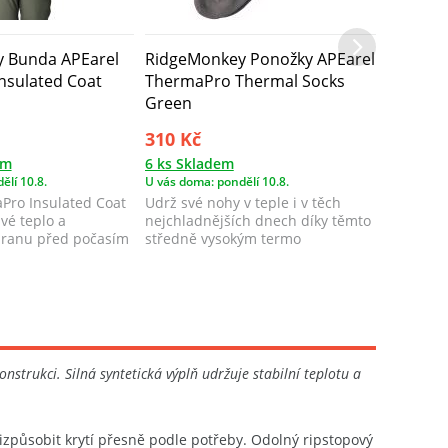
 Bunda APEarel
RidgeMonkey Ponožky APEarel
nsulated Coat
ThermaPro Thermal Socks
Green
310 Kč
em
6 ks Skladem
ělí 10.8.
U vás doma: pondělí 10.8.
ro Insulated Coat
Udrž své nohy v teple i v těch
ivé teplo a
nejchladnějších dnech díky těmto
hranu před počasím
středně vysokým termo
ponožkám. Jsou...
trukci. Silná syntetická výplň udržuje stabilní teplotu a
působit krytí přesně podle potřeby. Odolný ripstopový