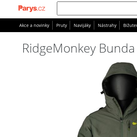
Akce a novinky
Pruty
Navijáky
Nástrahy
Bižute
RidgeMonkey Bunda A