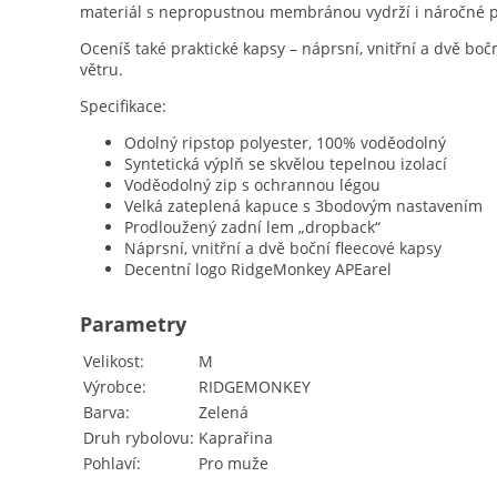
materiál s nepropustnou membránou vydrží i náročné p
Oceníš také praktické kapsy – náprsní, vnitřní a dvě boč
větru.
Specifikace:
Odolný ripstop polyester, 100% voděodolný
Syntetická výplň se skvělou tepelnou izolací
Voděodolný zip s ochrannou légou
Velká zateplená kapuce s 3bodovým nastavením
Prodloužený zadní lem „dropback“
Náprsní, vnitřní a dvě boční fleecové kapsy
Decentní logo RidgeMonkey APEarel
Parametry
Velikost
M
Výrobce
RIDGEMONKEY
Barva
Zelená
Druh rybolovu
Kaprařina
Pohlaví
Pro muže