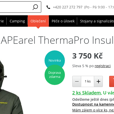
+420 227 272 797
(Po - Pá 9:00 - 17:
rie
Camping
Oblečení
Péče o úlovek
Stojany a signalizát
PEarel ThermaPro Insul
3 750 Kč
Novinka
Sleva 5 % po
registraci
Doprava
zdarma
2 ks Skladem
U vás
Odešleme ještě dnes (př
Dostupnost na kamenn
Mám zájem o více ks, ne