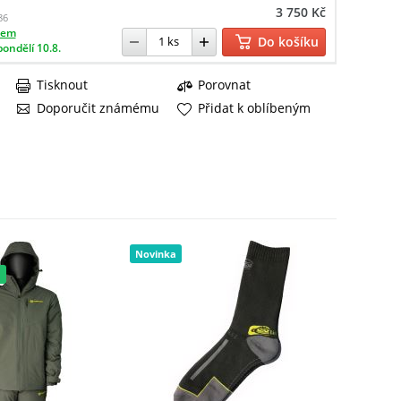
3 750 Kč
86
dem
Do košíku
pondělí 10.8.
Tisknout
Porovnat
Doporučit známému
Přidat k oblíbeným
Novinka
a