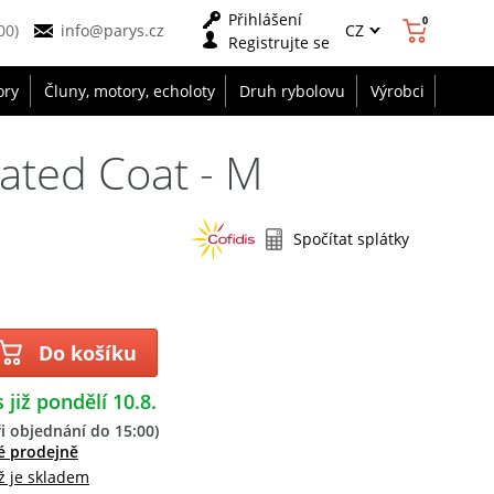
Přihlášení
0
CZ
00)
info@parys.cz
Registrujte se
ory
Čluny, motory, echoloty
Druh rybolovu
Výrobci
ated Coat - M
Spočítat splátky
Do košíku
 již pondělí 10.8.
i objednání do 15:00)
é prodejně
ž je skladem