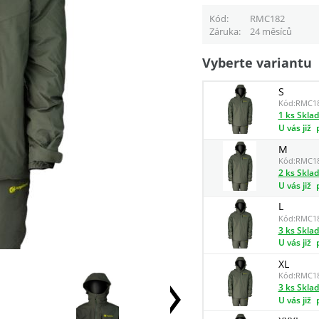
Kód
RMC182
Záruka
24 měsíců
Vyberte variantu
S
Kód:
RMC1
1 ks Skla
U vás již
M
Kód:
RMC1
2 ks Skla
U vás již
L
Kód:
RMC1
3 ks Skla
U vás již
XL
Kód:
RMC1
3 ks Skla
U vás již