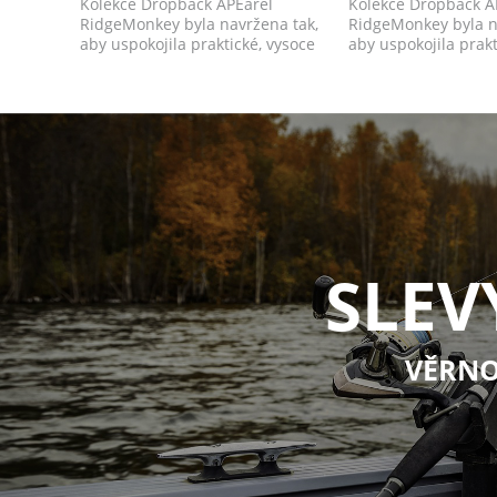
Kolekce Dropback APEarel
Kolekce Dropback A
RidgeMonkey byla navržena tak,
RidgeMonkey byla n
aby uspokojila praktické, vysoce
aby uspokojila prakt
kvalitní & ...
kvalitní & ...
SLEV
VĚRNO