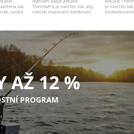
PEarel
Hybridní kabát APEarel
APEarel Therm
avržena tak,
ThermaPro je navržen tak, aby
je navržen tak
ické, vysoce
nabízel maximální kombinaci
bezkonkurenčn
pohodlí a funkčnost...
nejchla...
Y AŽ 12 %
STNÍ PROGRAM