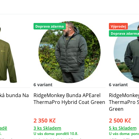
Doprava zdarma
Výprodej
Doprava zdarm
6 variant
6 variant
ká bunda Na
RidgeMonkey Bunda APEarel
RidgeMonkey
ThermaPro Hybrid Coat Green
ThermaPro S
Green
2 350 Kč
2 500 Kč
ladě
3 ks Skladem
5 ks Skladem
.
U vás doma: pondělí 10.8.
U vás doma: pond