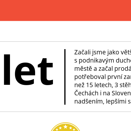
 let
Začali jsme jako vě
s podnikavým duche
městě a začal prod
potřeboval první za
než 15 letech, 3 stě
Čechách i na Sloven
nadšením, lepšími sl