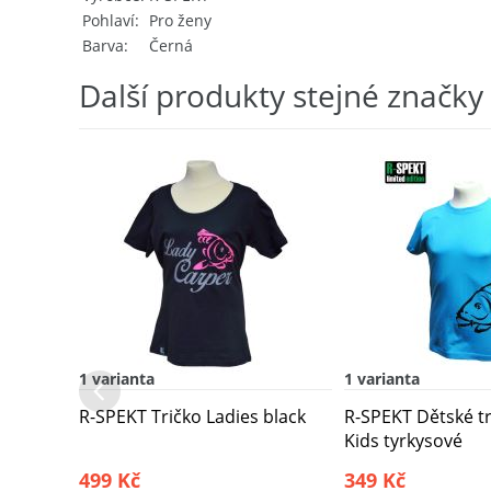
Pohlaví
Pro ženy
Barva
Černá
Další produkty stejné značky
1 varianta
1 varianta
R-SPEKT Tričko Ladies black
R-SPEKT Dětské t
Kids tyrkysové
499 Kč
349 Kč