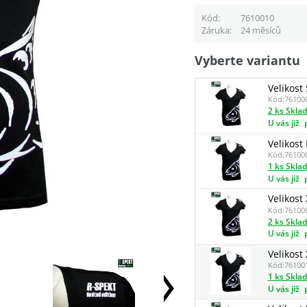
Kód
7610010
Záruka
24 měsíců
Vyberte variantu
Velikost 
Kód:
76100
2 ks Skla
U vás již
Velikost 
Kód:
76100
1 ks Skla
U vás již
Velikost 
Kód:
76100
2 ks Skla
U vás již
Velikost
Kód:
76100
1 ks Skla
U vás již