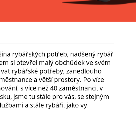
tšina rybářských potřeb, nadšený rybář
m si otevřel malý obchůdek ve svém
ávat rybářské potřeby, zanedlouho
městnance a větší prostory. Po více
hování, s více než 40 zaměstnanci, v
sku, jsme tu stále pro vás, se stejným
užbami a stále rybáři, jako vy.