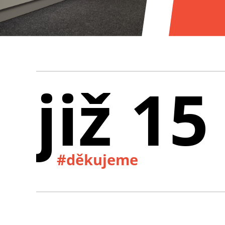
již 15
#děkujeme