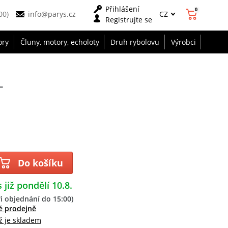
Přihlášení
0
CZ
00)
info@parys.cz
Registrujte se
ory
Čluny, motory, echoloty
Druh rybolovu
Výrobci
L
Do košíku
 již pondělí 10.8.
i objednání do 15:00)
é prodejně
ž je skladem