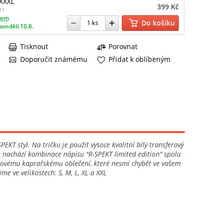
 XXXL
399 Kč
11
dem
Do košíku
pondělí 10.8.
Tisknout
Porovnat
Doporučit známému
Přidat k oblíbeným
T styl. Na tričku je použit vysoce kvalitní bílý transferový
e nachází kombinace nápisu "R-SPEKT limited edition" spolu
stylovému kaprařskému oblečení, které nesmí chybět ve vašem
me ve velikostech: S, M, L, XL a XXL