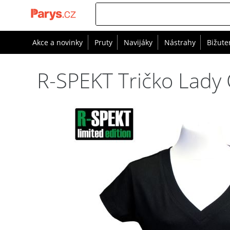
Akce a novinky
Pruty
Navijáky
Nástrahy
Bižute
R-SPEKT Tričko Lady 