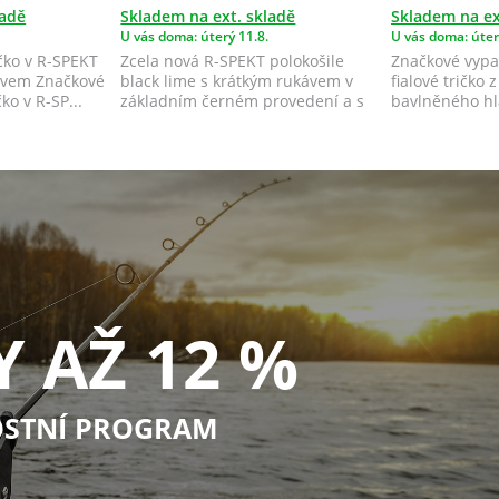
ladě
Skladem na ext. skladě
Skladem na ex
U vás doma: úterý 11.8.
U vás doma: úter
čko v R-SPEKT
Zcela nová R-SPEKT polokošile
Značkové vyp
kávem Značkové
black lime s krátkým rukávem v
fialové tričko z
ko v R-SP...
základním černém provedení a s
bavlněného hl
doplňky ...
éčkovým výstři.
Y AŽ 12 %
STNÍ PROGRAM