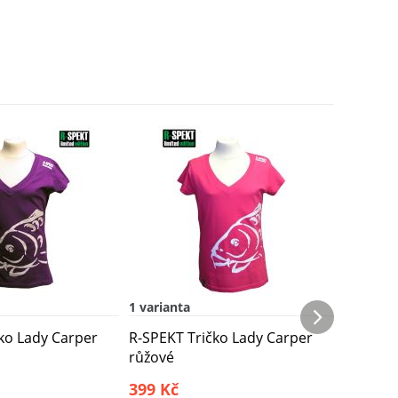
1 varianta
2 varian
ko Lady Carper
R-SPEKT Tričko Lady Carper
R-SPEKT
růžové
Green
399 Kč
449 Kč