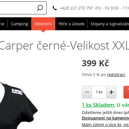
+420 227 272 797
(Po - Pá 9:00 - 17:
rie
Camping
Oblečení
Péče o úlovek
Stojany a signalizát
Carper černé-Velikost XX
399 Kč
Sleva 5 % po
registraci
1 ks Skladem
U vás
Odešleme ještě dnes (př
Dostupnost na kamenn
Mám zájem o více ks, ne