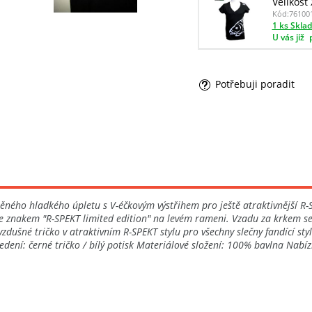
Velikost
Kód:
76100
1 ks Skla
U vás již
Potřebuji poradit
ého hladkého úpletu s V-éčkovým výstřihem pro ještě atraktivnější R-SPEK
se znakem "R-SPEKT limited edition" na levém rameni. Vzadu za krkem s
vzdušné tričko v atraktivním R-SPEKT stylu pro všechny slečny fandící 
dení: černé tričko / bílý potisk Materiálové složení: 100% bavlna Nabízí