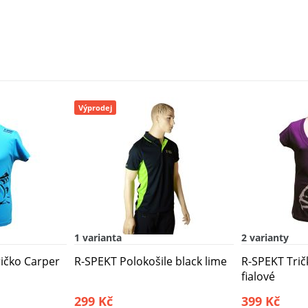
Výprodej
1 varianta
2 varianty
ričko Carper
R-SPEKT Polokošile black lime
R-SPEKT Trič
fialové
299 Kč
399 Kč