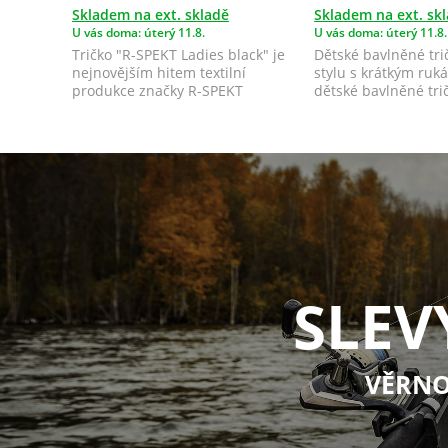
Skladem na ext. skladě
Skladem na ext. sk
U vás doma: úterý 11.8.
U vás doma: úterý 11.8.
Tričko "R-SPEKT Ladies black" je
Dětské bavlněné tri
nejnovějším hitem textilní
stylu s krátkým ru
produkce značky R-SPEKT
dětské bavlněné trič
určeným pro všec...
SLEV
VĚRNO