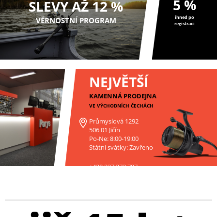
5 %
SLEVY AŽ 12 %
ihned po
VĚRNOSTNÍ PROGRAM
registraci
NEJVĚTŠÍ
KAMENNÁ PRODEJNA
VE VÝCHODNÍCH ČECHÁCH
Průmyslová 1292
506 01 Jičín
Po-Ne: 8:00-19:00
Státní svátky: Zavřeno
+420 227 272 797