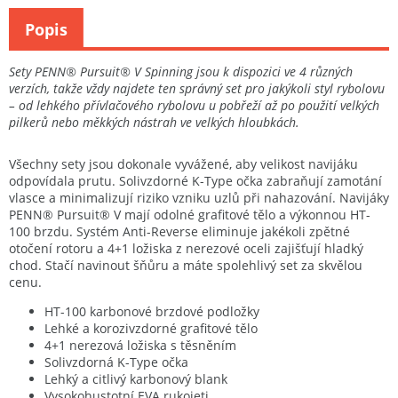
Popis
Sety PENN® Pursuit® V Spinning jsou k dispozici ve 4 různých
verzích, takže vždy najdete ten správný set pro jakýkoli styl rybolovu
– od lehkého přívlačového rybolovu u pobřeží až po použití velkých
pilkerů nebo měkkých nástrah ve velkých hloubkách.
Všechny sety jsou dokonale vyvážené, aby velikost navijáku
odpovídala prutu. Solivzdorné K-Type očka zabraňují zamotání
vlasce a minimalizují riziko vzniku uzlů při nahazování. Navijáky
PENN® Pursuit® V mají odolné grafitové tělo a výkonnou HT-
100 brzdu. Systém Anti-Reverse eliminuje jakékoli zpětné
otočení rotoru a 4+1 ložiska z nerezové oceli zajišťují hladký
chod. Stačí navinout šňůru a máte spolehlivý set za skvělou
cenu.
HT-100 karbonové brzdové podložky
Lehké a korozivzdorné grafitové tělo
4+1 nerezová ložiska s těsněním
Solivzdorná K-Type očka
Lehký a citlivý karbonový blank
Vysokohustotní EVA rukojeti