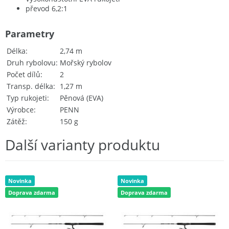
převod 6,2:1
Parametry
Délka
2,74 m
Druh rybolovu
Mořský rybolov
Počet dílů
2
Transp. délka
1,27 m
Typ rukojeti
Pěnová (EVA)
Výrobce
PENN
Zátěž
150 g
Další varianty produktu
Novinka
Novinka
Doprava zdarma
Doprava zdarma