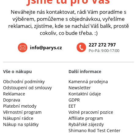
Neváhejte nás kontaktovat, rádi Vám poradíme s
výběrem, pomůžeme s objednávkou, vyřešíme
reklamaci, zjistíme, kde se nachází Váš balík, prostě
cokoliv, co bude třeba. :)
227 272 797
info@parys.cz
Po-Pá: 9:00-17:00
Vše o nákupu
Další informace
Obchodní podmínky
Kamenná prodejna
Odstoupení od smlouvy
Newsletter
Reklamace
Kontaktní údaje
Doprava
GDPR
Platební metody
EET
Věrnostní program
Volné pracovní pozice
Nákupní rádce
Affiliate program
Nákup na splátky
Rybářské zájezdy
Shimano Rod Test Center