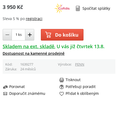
3 950 Kč
Spočítat splátky
Sleva 5 % po
registraci
Do košíku
Skladem na ext. skladě
U vás již čtvrtek 13.8.
Dostupnost na kamenné prodejně
Kód
1639277
Výrobce
PENN
Záruka
24 měsíců
Tisknout
Porovnat
Potřebuji poradit
Doporučit známému
Přidat k oblíbeným