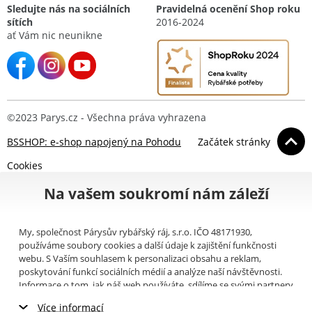
Sledujte nás na sociálních
Pravidelná ocenění Shop roku
sítích
2016-2024
ať Vám nic neunikne
©2023 Parys.cz - Všechna práva vyhrazena
BSSHOP: e-shop napojený na Pohodu
Začátek stránky
Cookies
Na vašem soukromí nám záleží
My, společnost Párysův rybářský ráj, s.r.o. IČO 48171930,
používáme soubory cookies a další údaje k zajištění funkčnosti
webu. S Vaším souhlasem k personalizaci obsahu a reklam,
poskytování funkcí sociálních médií a analýze naší návštěvnosti.
Informace o tom, jak náš web používáte, sdílíme se svými partnery
pro sociální média, inzerci a analýzy (například Google).
Zde
si
Více informací
můžete přečíst, jak tyto informace Google používá. Partneři tyto