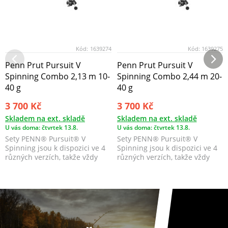
Kód:
1639274
Kód:
1639275
Penn Prut Pursuit V
Penn Prut Pursuit V
Spinning Combo 2,13 m 10-
Spinning Combo 2,44 m 20-
40 g
40 g
3 700 Kč
3 700 Kč
Skladem na ext. skladě
Skladem na ext. skladě
U vás doma: čtvrtek 13.8.
U vás doma: čtvrtek 13.8.
Sety PENN® Pursuit® V
Sety PENN® Pursuit® V
Spinning jsou k dispozici ve 4
Spinning jsou k dispozici ve 4
různých verzích, takže vždy
různých verzích, takže vždy
najdete ten správný...
najdete ten správný...