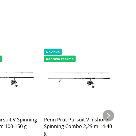
Novinka
Novinka
a
Doprava zdarma
Doprava 
rsuit V Spinning
Penn Prut Pursuit V Inshore
Penn Pr
m 100-150 g
Spinning Combo 2,29 m 14-40
Spinnin
g
g