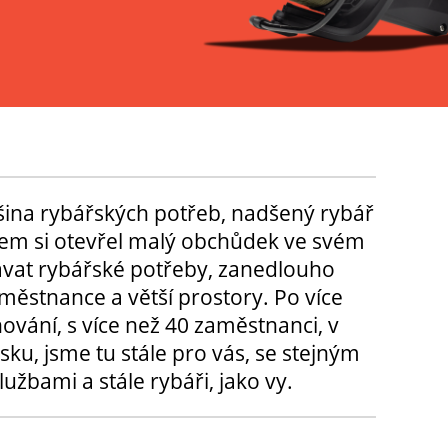
tšina rybářských potřeb, nadšený rybář
m si otevřel malý obchůdek ve svém
ávat rybářské potřeby, zanedlouho
městnance a větší prostory. Po více
hování, s více než 40 zaměstnanci, v
sku, jsme tu stále pro vás, se stejným
užbami a stále rybáři, jako vy.