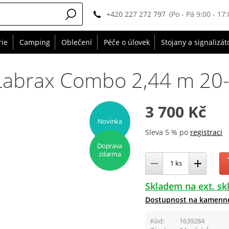
+420 227 272 797
(Po - Pá 9:00 - 17:
rie
Camping
Oblečení
Péče o úlovek
Stojany a signalizát
 Labrax Combo 2,44 m 20
3 700 Kč
Novinka
Sleva 5 % po
registraci
Doprava
zdarma
Skladem na ext. sk
Dostupnost na kamenn
Kód
1639284