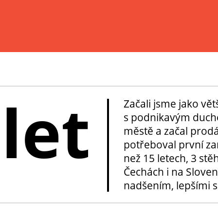
 let
Začali jsme jako vě
s podnikavým duche
městě a začal prod
potřeboval první za
než 15 letech, 3 stě
Čechách i na Sloven
nadšením, lepšími sl