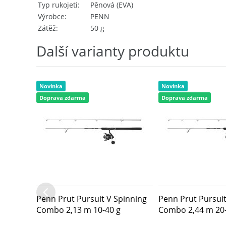
Typ rukojeti
Pěnová (EVA)
Výrobce
PENN
Zátěž
50 g
Další varianty produktu
Novinka
Novinka
Doprava zdarma
Doprava zdarma
Penn Prut Pursuit V Spinning
Penn Prut Pursuit
Combo 2,13 m 10-40 g
Combo 2,44 m 20-