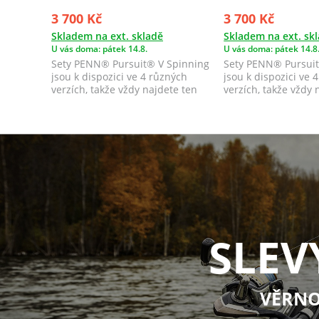
3 700 Kč
3 700 Kč
Skladem na ext. skladě
Skladem na ext. sk
U vás doma: pátek 14.8.
U vás doma: pátek 14.8
Sety PENN® Pursuit® V Spinning
Sety PENN® Pursuit
jsou k dispozici ve 4 různých
jsou k dispozici ve 
verzích, takže vždy najdete ten
verzích, takže vždy 
správný...
správný...
SLEV
VĚRNO