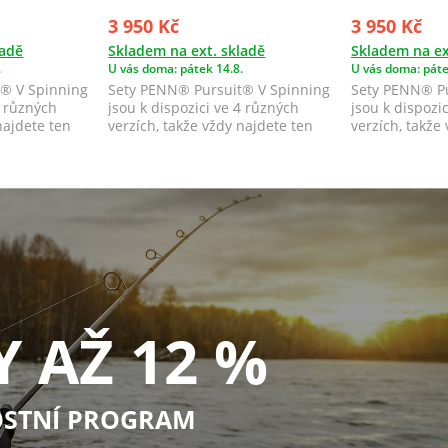
3 950 Kč
3 950 Kč
ladě
Skladem na ext. skladě
Skladem na ex
.
U vás doma: pátek 14.8.
U vás doma: páte
® V Spinning
Sety PENN® Pursuit® V Spinning
Sety PENN® Pu
4 různých
jsou k dispozici ve 4 různých
jsou k dispozi
najdete ten
verzích, takže vždy najdete ten
verzích, takže
správný...
správný...
Y AŽ 12 %
STNÍ PROGRAM