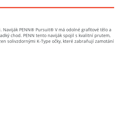
. Naviják PENN® Pursuit® V má odolné grafitové tělo a
ladký chod. PENN tento naviják spojil s kvalitní prutem,
sazen solivzdornými K-Type očky, které zabraňují zamotání