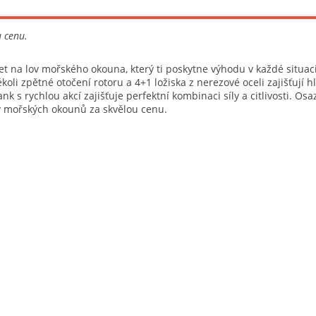
u cenu.
 na lov mořského okouna, který ti poskytne výhodu v každé situaci
oli zpětné otočení rotoru a 4+1 ložiska z nerezové oceli zajišťují h
nk s rychlou akcí zajišťuje perfektní kombinaci síly a citlivosti. O
lov mořských okounů za skvělou cenu.