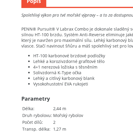
Popis
Spolehlivý výkon pro tvé mořské výpravy – a to za dostupno
PENN® Pursuit® V Labrax Combo je dokonale sladěný set
silnou HT-100 brzdu. Systém Anti-Reverse eliminuje jakék
který je navržen pro maximální sílu. Lehký karbonový bla
vlasce. Stačí navinout šňůru a máš spolehlivý set pro 
HT-100 karbonové brzdové podložky
Lehké a korozivzdorné grafitové tělo
4+1 nerezová ložiska s těsněním
Solivzdorná K-Type očka
Lehký a citlivý karbonový blank
Vysokohustotní EVA rukojeti
Parametry
Délka
2,44 m
Druh rybolovu
Mořský rybolov
Počet dílů
2
Transp. délka
1,27 m