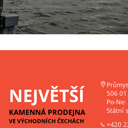
Průmys
NEJVĚTŠÍ
506 01 
Po-Ne:
Státní 
KAMENNÁ PRODEJNA
VE VÝCHODNÍCH ČECHÁCH
+420 2