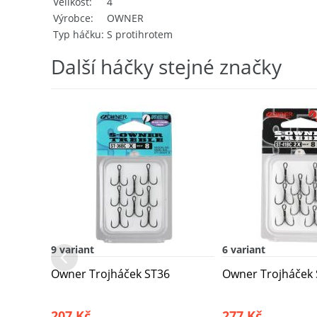
Velikost
4
Výrobce
OWNER
Typ háčku
S protihrotem
Další háčky stejné značky
9 variant
6 variant
Owner Trojháček ST36
Owner Trojháček
207 Kč
277 Kč