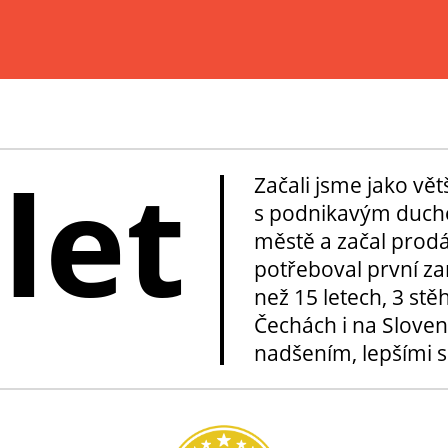
 let
Začali jsme jako vě
s podnikavým duche
městě a začal prod
potřeboval první za
než 15 letech, 3 stě
Čechách i na Sloven
nadšením, lepšími sl