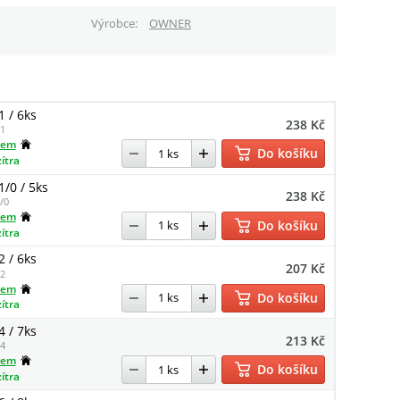
Výrobce
OWNER
1 / 6ks
238 Kč
1
dem
Do košíku
zítra
1/0 / 5ks
238 Kč
/0
dem
Do košíku
zítra
2 / 6ks
207 Kč
2
dem
Do košíku
zítra
4 / 7ks
213 Kč
4
dem
Do košíku
zítra