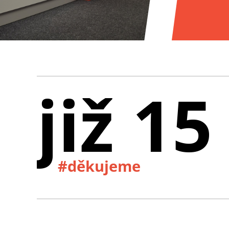
již 15
#děkujeme