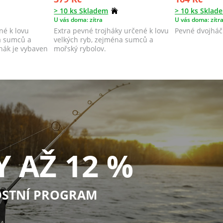
> 10 ks Skladem
> 10 ks Sklad
U vás doma: zítra
U vás doma: zítr
né k lovu
Extra pevné trojháky určené k lovu
Pevné dvojháčk
a sumců a
velkých ryb, zejména sumců a
hák je vybaven
mořský rybolov.
Y AŽ 12 %
STNÍ PROGRAM