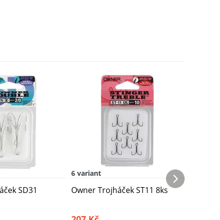
6 variant
4 varian
áček SD31
Owner Trojháček ST11 8ks
Owner T
protihr
207 Kč
190 Kč