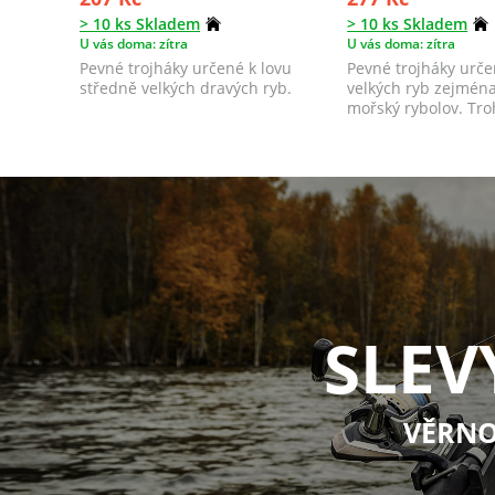
> 10 ks Skladem
> 10 ks Skladem
U vás doma: zítra
U vás doma: zítra
Pevné trojháky určené k lovu
Pevné trojháky urče
středně velkých dravých ryb.
velkých ryb zejmén
mořský rybolov. Tro
cutting p...
SLEV
VĚRNO