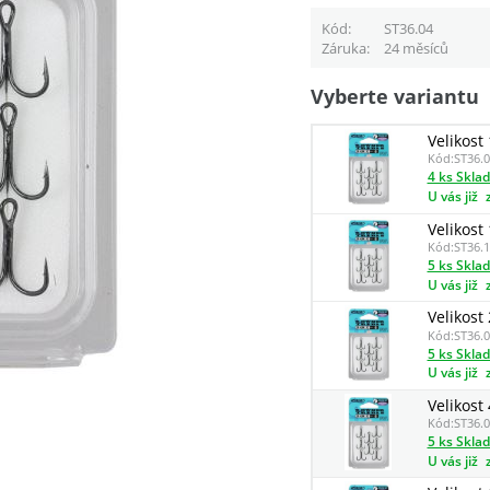
Kód
ST36.04
Záruka
24 měsíců
Vyberte variantu
Velikost 
Kód:
ST36.0
4 ks Skla
U vás již
Velikost 
Kód:
ST36.1
5 ks Skla
U vás již
Velikost 
Kód:
ST36.0
5 ks Skla
U vás již
Velikost 
Kód:
ST36.0
5 ks Skla
U vás již