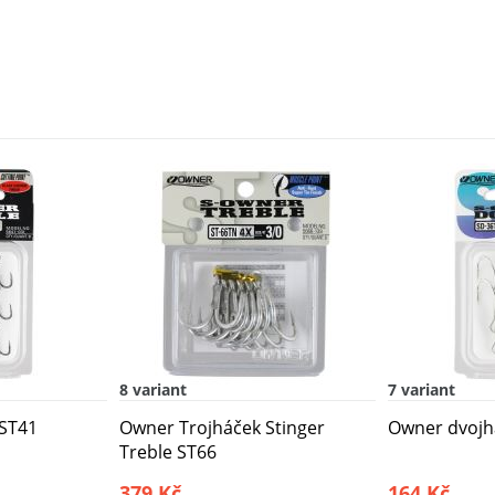
8 variant
7 variant
 ST41
Owner Trojháček Stinger
Owner dvojh
Treble ST66
379 Kč
164 Kč