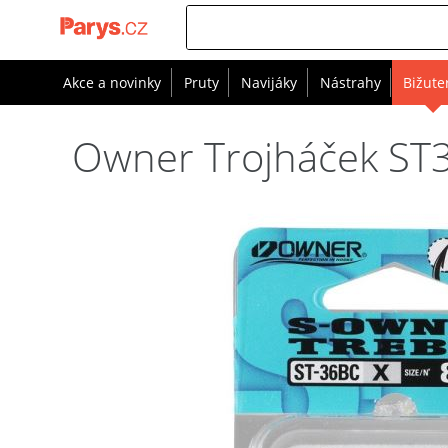
Akce a novinky
Pruty
Navijáky
Nástrahy
Bižute
Owner Trojháček ST36