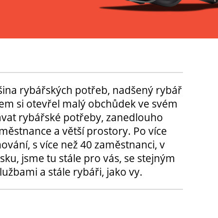
tšina rybářských potřeb, nadšený rybář
m si otevřel malý obchůdek ve svém
ávat rybářské potřeby, zanedlouho
městnance a větší prostory. Po více
hování, s více než 40 zaměstnanci, v
sku, jsme tu stále pro vás, se stejným
užbami a stále rybáři, jako vy.