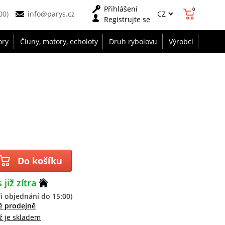
Přihlášení
0
CZ
00)
info@parys.cz
Registrujte se
ory
Čluny, motory, echoloty
Druh rybolovu
Výrobci
Do košíku
 již zítra
i objednání do 15:00)
é prodejně
ž je skladem