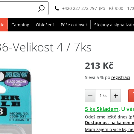
+420 227 272 797
(Po - Pá 9:00 - 17:
rie
Camping
Oblečení
Péče o úlovek
Stojany a signalizát
-Velikost 4 / 7ks
213 Kč
Sleva 5 % po
registraci
5 ks Skladem
U vás
Odešleme ještě dnes (př
Dostupnost na kamenn
Mám zájem o více ks, ne