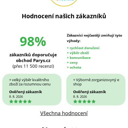
Hodnocení našich zákazníků
98%
Zákazníci nejčastěji zmiňují tyto
výhody:
+ rychlost doručení
+ výběr zboží
zákazníků doporučuje
+ komunikace
obchod Parys.cz
+ ceny
(přes 11 500 recenzí)
+ ochota
+ velký výběr kvalitního
+ Výborně zorganizovyný e
zboží za rozumnou cenu
shop
Ověřený zákazník
Ověřený zákazník
8. 8. 2026
8. 8. 2026
5
5
Všechna hodnocení