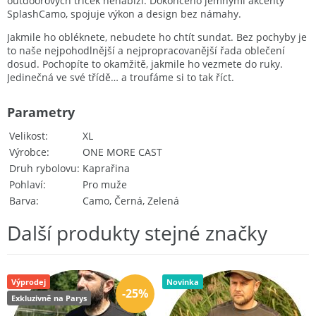
outdoorových triček nenabízí. Dokončeno jemnými akcenty
Splash
Camo
, spojuje výkon a design bez námahy.
Jakmile ho obléknete,
nebudete ho chtít sundat
. Bez pochyby je
to naše
nejpohodlnější a nejpropracovanější řada oblečení
dosud. Pochopíte to okamžitě, jakmile ho vezmete do ruky.
Jedinečná ve své třídě… a troufáme si to tak říct.
Parametry
Velikost
XL
Výrobce
ONE MORE CAST
Druh rybolovu
Kaprařina
Pohlaví
Pro muže
Barva
Camo, Černá, Zelená
Další produkty stejné značky
Výprodej
Novinka
-25%
Exkluzivně na Parys