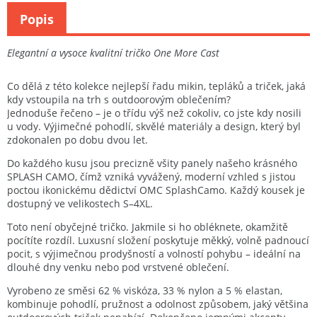
Popis
Elegantní a vysoce kvalitní tričko One More Cast
Co dělá z této kolekce
nejlepší řadu mikin, tepláků a triček
, jaká
kdy vstoupila na trh s outdoorovým oblečením?
Jednoduše řečeno –
je o třídu výš
než cokoliv, co jste kdy nosili
u vody. Výjimečné pohodlí, skvělé materiály a design, který byl
zdokonalen po dobu dvou let
.
Do každého kusu jsou precizně všity panely našeho krásného
SPLASH CAMO
, čímž vzniká vyvážený, moderní vzhled s jistou
poctou ikonickému dědictví
OMC
Splash
Camo
. Každý kousek je
dostupný ve velikostech
S–4XL
.
Toto není obyčejné tričko. Jakmile si ho obléknete,
okamžitě
pocítíte rozdíl
. Luxusní složení poskytuje
měkký, volně padnoucí
pocit
, s výjimečnou prodyšností a volností pohybu – ideální na
dlouhé dny venku nebo pod vrstvené oblečení.
Vyrobeno ze směsi
62 % viskóza, 33 % nylon a 5 %
elastan
,
kombinuje pohodlí, pružnost a odolnost způsobem, jaký většina