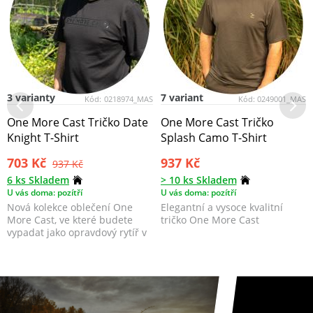
3 varianty
7 variant
Kód:
0218974_MAS
Kód:
0249001_MAS
One More Cast Tričko Date
One More Cast Tričko
Knight T-Shirt
Splash Camo T-Shirt
703 Kč
937 Kč
937 Kč
6 ks Skladem
> 10 ks Skladem
U vás doma: pozítří
U vás doma: pozítří
Nová kolekce oblečení One
Elegantní a vysoce kvalitní
More Cast, ve které budete
tričko One More Cast
vypadat jako opravdový rytíř v
blyštivé zbroji.