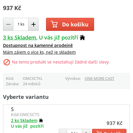
937 Kč
Do košíku
3 ks Skladem
U vás již pozítří
Dostupnost na kamenné prodejně
Mám zájem o více ks, než je skladem
Na tento produkt se nevztahují žádné další slevy.
Kód
OMCSCTXL
Výrobce
ONE MORE CAST
Záruka
24 měsíců
Vyberte variantu
S
Kód:
OMCSCTS
2 ks Skladem
937 Kč
U vás již
pozítří