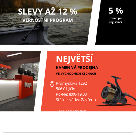
5 %
SLEVY AŽ 12 %
ihned po
VĚRNOSTNÍ PROGRAM
registraci
NEJVĚTŠÍ
KAMENNÁ PRODEJNA
VE VÝCHODNÍCH ČECHÁCH
Průmyslová 1292
506 01 Jičín
Po-Ne: 8:00-19:00
Státní svátky: Zavřeno
+420 227 272 797