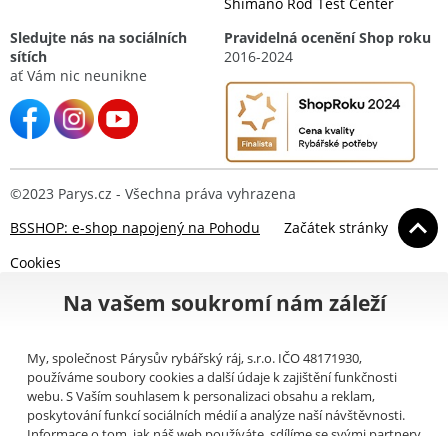
Shimano Rod Test Center
Sledujte nás na sociálních
Pravidelná ocenění Shop roku
sítích
2016-2024
ať Vám nic neunikne
©2023 Parys.cz - Všechna práva vyhrazena
BSSHOP: e-shop napojený na Pohodu
Začátek stránky
Cookies
Na vašem soukromí nám záleží
My, společnost Párysův rybářský ráj, s.r.o. IČO 48171930,
používáme soubory cookies a další údaje k zajištění funkčnosti
webu. S Vaším souhlasem k personalizaci obsahu a reklam,
poskytování funkcí sociálních médií a analýze naší návštěvnosti.
Informace o tom, jak náš web používáte, sdílíme se svými partnery