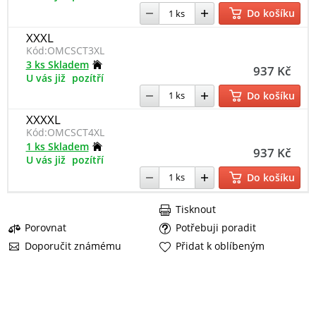
Do košíku
XXXL
Kód:
OMCSCT3XL
3 ks Skladem
937 Kč
U vás již
pozítří
Do košíku
XXXXL
Kód:
OMCSCT4XL
1 ks Skladem
937 Kč
U vás již
pozítří
Do košíku
Tisknout
Porovnat
Potřebuji poradit
Doporučit známému
Přidat k oblíbeným