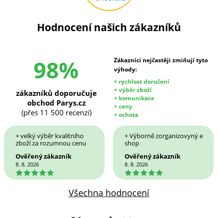
Hodnocení našich zákazníků
98%
Zákazníci nejčastěji zmiňují tyto
výhody:
+ rychlost doručení
+ výběr zboží
zákazníků doporučuje
+ komunikace
obchod Parys.cz
+ ceny
(přes 11 500 recenzí)
+ ochota
+ velký výběr kvalitního
+ Výborně zorganizovyný e
zboží za rozumnou cenu
shop
Ověřený zákazník
Ověřený zákazník
8. 8. 2026
8. 8. 2026
5
5
Všechna hodnocení