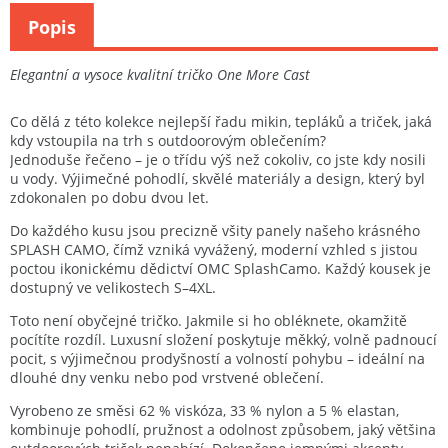
Popis
Elegantní a vysoce kvalitní tričko One More Cast
Co dělá z této kolekce
nejlepší řadu mikin, tepláků a triček
, jaká
kdy vstoupila na trh s outdoorovým oblečením?
Jednoduše řečeno –
je o třídu výš
než cokoliv, co jste kdy nosili
u vody. Výjimečné pohodlí, skvělé materiály a design, který byl
zdokonalen po dobu dvou let
.
Do každého kusu jsou precizně všity panely našeho krásného
SPLASH CAMO
, čímž vzniká vyvážený, moderní vzhled s jistou
poctou ikonickému dědictví
OMC
Splash
Camo
. Každý kousek je
dostupný ve velikostech
S–4XL
.
Toto není obyčejné tričko. Jakmile si ho obléknete,
okamžitě
pocítíte rozdíl
. Luxusní složení poskytuje
měkký, volně padnoucí
pocit
, s výjimečnou prodyšností a volností pohybu – ideální na
dlouhé dny venku nebo pod vrstvené oblečení.
Vyrobeno ze směsi
62 % viskóza, 33 % nylon a 5 %
elastan
,
kombinuje pohodlí, pružnost a odolnost způsobem, jaký většina