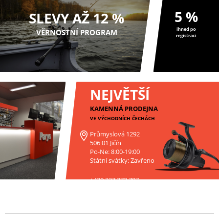
5 %
SLEVY AŽ 12 %
ihned po
VĚRNOSTNÍ PROGRAM
registraci
NEJVĚTŠÍ
KAMENNÁ PRODEJNA
VE VÝCHODNÍCH ČECHÁCH
Průmyslová 1292
506 01 Jičín
Po-Ne: 8:00-19:00
Státní svátky: Zavřeno
+420 227 272 797