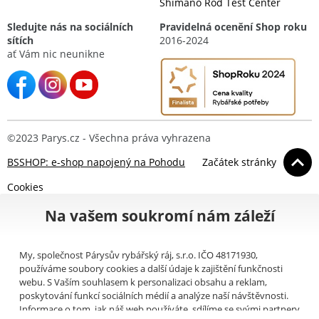
Shimano Rod Test Center
Sledujte nás na sociálních
Pravidelná ocenění Shop roku
sítích
2016-2024
ať Vám nic neunikne
©2023 Parys.cz - Všechna práva vyhrazena
BSSHOP: e-shop napojený na Pohodu
Začátek stránky
Cookies
Na vašem soukromí nám záleží
My, společnost Párysův rybářský ráj, s.r.o. IČO 48171930,
používáme soubory cookies a další údaje k zajištění funkčnosti
webu. S Vaším souhlasem k personalizaci obsahu a reklam,
poskytování funkcí sociálních médií a analýze naší návštěvnosti.
Informace o tom, jak náš web používáte, sdílíme se svými partnery