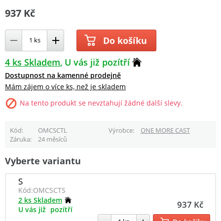
937 Kč
Do košíku
4 ks Skladem
U vás již pozítří
Dostupnost na kamenné prodejně
Mám zájem o více ks, než je skladem
Na tento produkt se nevztahují žádné další slevy.
Kód
OMCSCTL
Výrobce
ONE MORE CAST
Záruka
24 měsíců
Vyberte variantu
S
Kód:
OMCSCTS
2 ks Skladem
937 Kč
U vás již
pozítří