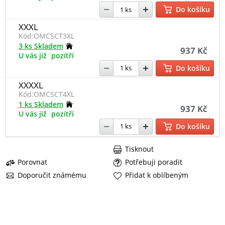
Do košíku
XXXL
Kód:
OMCSCT3XL
3 ks Skladem
937 Kč
U vás již
pozítří
Do košíku
XXXXL
Kód:
OMCSCT4XL
1 ks Skladem
937 Kč
U vás již
pozítří
Do košíku
Tisknout
Porovnat
Potřebuji poradit
Doporučit známému
Přidat k oblíbeným