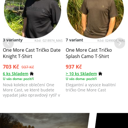
3 varianty
7 variant
Kód:
0218974_MAS
Kód:
0249001_MAS
One More Cast Tričko Date
One More Cast Tričko
Knight T-Shirt
Splash Camo T-Shirt
703 Kč
937 Kč
937 Kč
6 ks Skladem
> 10 ks Skladem
U vás doma: pozítří
U vás doma: pozítří
Nová kolekce oblečení One
Elegantní a vysoce kvalitní
More Cast, ve které budete
tričko One More Cast
vypadat jako opravdový rytíř v
blyštivé zbroji.