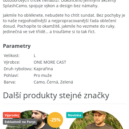
outdoorových triček nenabízí. Dokončeno jemnými akcenty
Splash
Camo
, spojuje výkon a design bez námahy.
Jakmile ho obléknete,
nebudete ho chtít sundat
. Bez pochyby je
to naše
nejpohodlnější a nejpropracovanější řada oblečení
dosud. Pochopíte to okamžitě, jakmile ho vezmete do ruky.
Jedinečná ve své třídě… a troufáme si to tak říct.
Parametry
Velikost
L
Výrobce
ONE MORE CAST
Druh rybolovu
Kaprařina
Pohlaví
Pro muže
Barva
Camo, Černá, Zelená
Další produkty stejné značky
Výprodej
Novinka
-25%
Exkluzivně na Parys