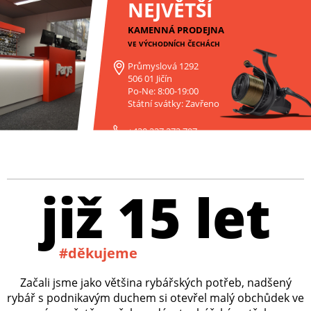
NEJVĚTŠÍ
KAMENNÁ PRODEJNA
VE VÝCHODNÍCH ČECHÁCH
Průmyslová 1292
506 01 Jičín
Po-Ne: 8:00-19:00
Státní svátky: Zavřeno
+420 227 272 797
již 15 let
#děkujeme
Začali jsme jako většina rybářských potřeb, nadšený
rybář s podnikavým duchem si otevřel malý obchůdek ve