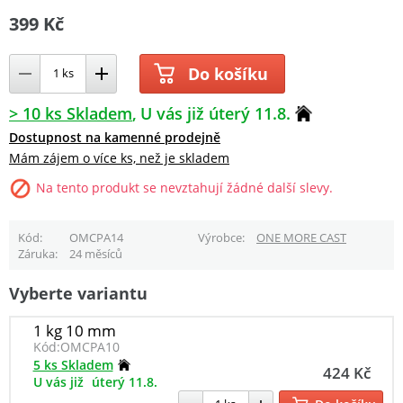
399 Kč
Do košíku
> 10 ks Skladem
U vás již úterý 11.8.
Dostupnost na kamenné prodejně
Mám zájem o více ks, než je skladem
Na tento produkt se nevztahují žádné další slevy.
Kód
OMCPA14
Výrobce
ONE MORE CAST
Záruka
24 měsíců
Vyberte variantu
1 kg 10 mm
Kód:
OMCPA10
5 ks Skladem
424 Kč
U vás již
úterý 11.8.