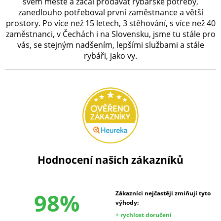
svém městě a začal prodávat rybářské potřeby,
zanedlouho potřeboval první zaměstnance a větší
prostory. Po více než 15 letech, 3 stěhování, s více než 40
zaměstnanci, v Čechách i na Slovensku, jsme tu stále pro
vás, se stejným nadšením, lepšími službami a stále
rybáři, jako vy.
Hodnocení našich zákazníků
98%
Zákazníci nejčastěji zmiňují tyto
výhody:
+ rychlost doručení