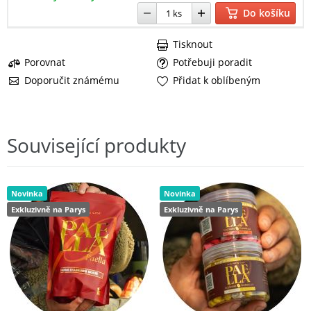
Do košíku
Tisknout
Porovnat
Potřebuji poradit
Doporučit známému
Přidat k oblíbeným
Související produkty
Novinka
Novinka
Exkluzivně na Parys
Exkluzivně na Parys