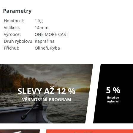
Parametry
Hmotnost
1 kg
Velikost
14 mm
Výrobce
ONE MORE CAST
Druh rybolovu
Kaprařina
Příchuť
Oliheň, Ryba
5 %
SLEVY AŽ 12 %
ihned po
VĚRNOSTNÍ PROGRAM
registraci