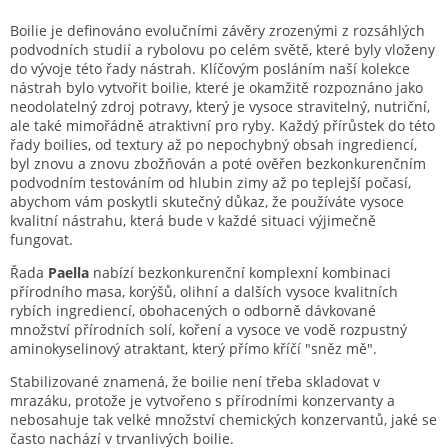
Boilie je definováno evolučními závěry zrozenými z rozsáhlých
podvodních studií a rybolovu po celém světě, které byly vloženy
do vývoje této řady nástrah. Klíčovým posláním naší kolekce
nástrah bylo vytvořit boilie, které je okamžitě rozpoznáno jako
neodolatelný zdroj potravy, který je vysoce stravitelný, nutriční,
ale také mimořádně atraktivní pro ryby. Každý přírůstek do této
řady boilies, od textury až po nepochybný obsah ingrediencí,
byl znovu a znovu zbožňován a poté ověřen bezkonkurenčním
podvodním testováním od hlubin zimy až po teplejší počasí,
abychom vám poskytli skutečný důkaz, že používáte vysoce
kvalitní nástrahu, která bude v každé situaci výjimečně
fungovat.
Řada
Paella
nabízí bezkonkurenční komplexní kombinaci
přírodního masa, korýšů, olihní a dalších vysoce kvalitních
rybích ingrediencí, obohacených o odborně dávkované
množství přírodních solí, koření a vysoce ve vodě rozpustný
aminokyselinový atraktant, který přímo kříčí "sněz mě".
Stabilizované znamená, že boilie není třeba skladovat v
mrazáku, protože je vytvořeno s přírodními konzervanty a
nebosahuje tak velké množství chemických konzervantů, jaké se
často nachází v trvanlivých boilie.