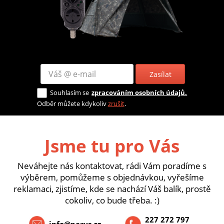
Zasílat
Souhlasím se
zpracováním osobních údajů.
Odběr můžete kdykoliv
zrušit
.
Jsme tu pro Vás
Neváhejte nás kontaktovat, rádi Vám poradíme s
výběrem, pomůžeme s objednávkou, vyřešíme
reklamaci, zjistíme, kde se nachází Váš balík, prostě
cokoliv, co bude třeba. :)
227 272 797
info@parys.cz