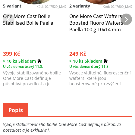
5 variant
2 varianty
Kód:
0247529_MAS
Kód:
0247600_MAS
One More Cast Boilie
One More Cast Wafters
Stabilised Boilie Paella
Boosted Fluoro Wafters
Paella 100 g 10x14 mm
399 Kč
249 Kč
> 10 ks Skladem
> 10 ks Skladem
U vás doma: úterý 11.8.
U vás doma: úterý 11.8.
Vývoje stabilizovaného boilie
Vysoce viditelné, fluorescenční
One More Cast definuje
wafters, které jsou
působivá posedlost a je
boosterované pro zvýšení
exkluzivní.
atraktivity.
Popis
Vývoje stabilizovaného boilie One More Cast definuje působivá
posedlost a je exkluzivní.