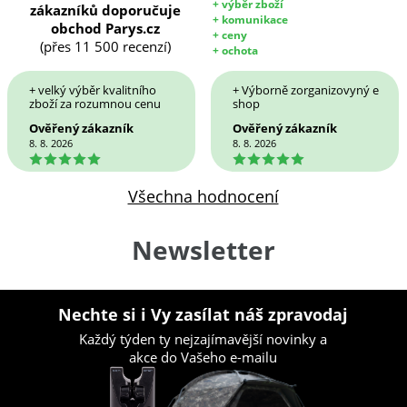
+ výběr zboží
zákazníků doporučuje
+ komunikace
obchod Parys.cz
+ ceny
(přes 11 500 recenzí)
+ ochota
+ velký výběr kvalitního
+ Výborně zorganizovyný e
zboží za rozumnou cenu
shop
Ověřený zákazník
Ověřený zákazník
8. 8. 2026
8. 8. 2026
5
5
Všechna hodnocení
Newsletter
Nechte si i Vy zasílat náš zpravodaj
Každý týden ty nejzajímavější novinky a
akce do Vašeho e-mailu