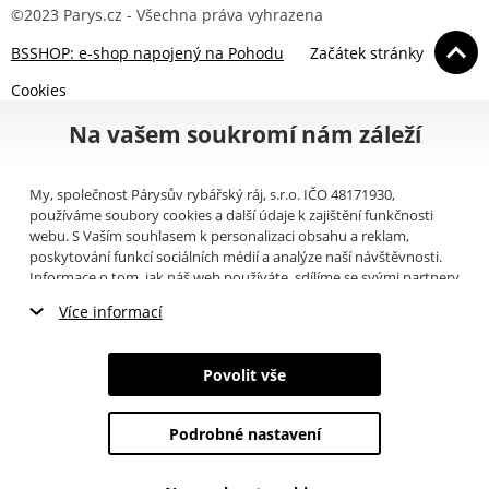
©2023 Parys.cz - Všechna práva vyhrazena
BSSHOP: e-shop napojený na Pohodu
Začátek stránky
Cookies
Na vašem soukromí nám záleží
My, společnost Párysův rybářský ráj, s.r.o. IČO 48171930,
používáme soubory cookies a další údaje k zajištění funkčnosti
webu. S Vaším souhlasem k personalizaci obsahu a reklam,
poskytování funkcí sociálních médií a analýze naší návštěvnosti.
Informace o tom, jak náš web používáte, sdílíme se svými partnery
pro sociální média, inzerci a analýzy (například Google).
Zde
si
Více informací
můžete přečíst, jak tyto informace Google používá. Partneři tyto
údaje mohou kombinovat s dalšími informacemi, které jste jim
Nezbytné cookies
poskytli nebo které získali v důsledku toho, že používáte jejich
Povolit vše
služby. Tyto údaje zahrnují cookies, data z dalších úložišť, IP
Marketingové cookies
adresu a další informace spojené s prohlížením webu. Svůj souhlas
se zpracováním cookies můžete odvolat
zde
.
Podrobné nastavení
Analytické cookies