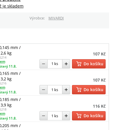
ž je skladem
Výrobce
MIVARDI
0,145 mm /
2,6 kg
107 Kč
S214
dem
Do košíku
úterý 11.8.
0,165 mm /
3,2 kg
107 Kč
S216
dem
Do košíku
úterý 11.8.
0,185 mm /
3,9 kg
116 Kč
S218
dem
Do košíku
úterý 11.8.
0,205 mm /