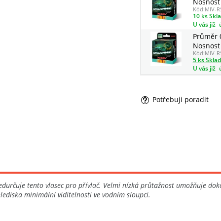
Nosnost 
Kód:
MIV-R
10 ks Skl
U vás již
Průměr 
Nosnost 
Kód:
MIV-R
5 ks Skla
U vás již
Potřebuji poradit
určuje tento vlasec pro přívlač. Velmi nízká průtažnost umožňuje dok
ediska minimální viditelnosti ve vodním sloupci.