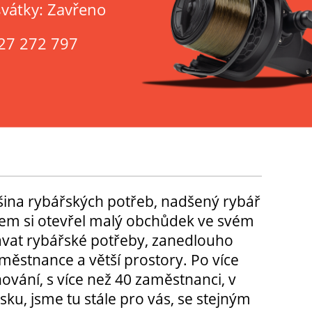
svátky: Zavřeno
27 272 797
tšina rybářských potřeb, nadšený rybář
m si otevřel malý obchůdek ve svém
ávat rybářské potřeby, zanedlouho
městnance a větší prostory. Po více
hování, s více než 40 zaměstnanci, v
sku, jsme tu stále pro vás, se stejným