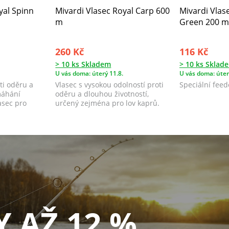
yal Spinn
Mivardi Vlasec Royal Carp 600
Mivardi Vlas
m
Green 200 m
260 Kč
116 Kč
> 10 ks Skladem
> 10 ks Sklad
U vás doma: úterý 11.8.
U vás doma: úter
ti oděru a
Vlasec s vysokou odolností proti
Speciální feed
áhání
oděru a dlouhou životností,
asec pro
určený zejména pro lov kaprů.
Y AŽ 12 %