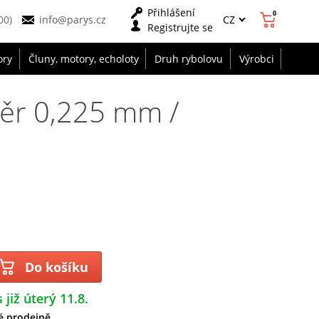
Přihlášení
0
CZ
00)
info@parys.cz
Registrujte se
ory
Čluny, motory, echoloty
Druh rybolovu
Výrobci
měr 0,225 mm /
Do košíku
 již úterý 11.8.
é prodejně