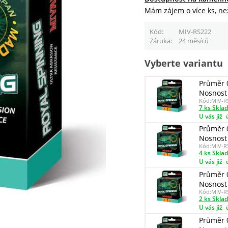
Mám zájem o více ks, ne
Kód
MIV-RS222
Záruka
24 měsíců
Vyberte variantu
Průměr 
Nosnost 
Kód:
MIV-R
7 ks Skla
U vás již
Průměr 
Nosnost 
Kód:
MIV-R
4 ks Skla
U vás již
Průměr 
Nosnost 
Kód:
MIV-R
2 ks Skla
U vás již
Průměr 