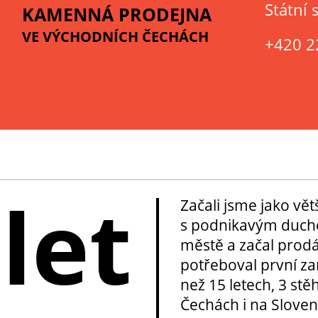
Státní 
KAMENNÁ PRODEJNA
VE VÝCHODNÍCH ČECHÁCH
+420 2
 let
Začali jsme jako vě
s podnikavým duche
městě a začal prod
potřeboval první za
než 15 letech, 3 stě
Čechách i na Sloven