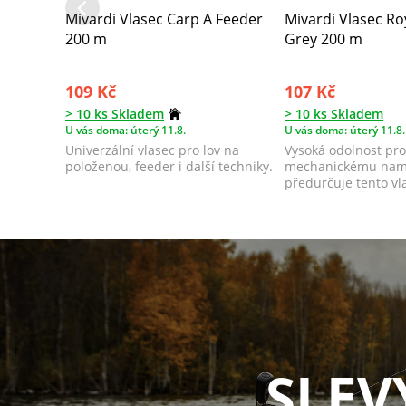
Mivardi Vlasec Carp A Feeder
Mivardi Vlasec Ro
200 m
Grey 200 m
109 Kč
107 Kč
> 10 ks Skladem
> 10 ks Skladem
U vás doma: úterý 11.8.
U vás doma: úterý 11.8.
Univerzální vlasec pro lov na
Vysoká odolnost pro
položenou, feeder i další techniky.
mechanickému nam
předurčuje tento vl
přívlač. Vel...
SLEV