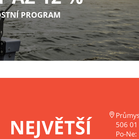
STNÍ PROGRAM
Průmys
NEJVĚTŠÍ
506 01 
Po-Ne: