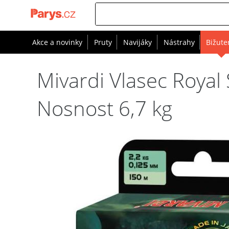
Akce a novinky
Pruty
Navijáky
Nástrahy
Bižute
Mivardi Vlasec Roya
Nosnost 6,7 kg