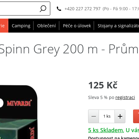
+420 227 272 797
(Po - Pá 9:00 - 17:
rie
Camping
Oblečení
Péče o úlovek
Stojany a signalizát
l Spinn Grey 200 m - Prů
125 Kč
Sleva 5 % po
registraci
5 ks Skladem
U vás
Dostupnost na kamenn