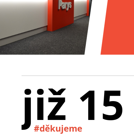
již 15
#děkujeme