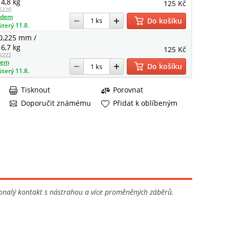
4,8 kg
125 Kč
S220
adem
Do košíku
úterý 11.8.
0,225 mm /
6,7 kg
125 Kč
S222
dem
Do košíku
úterý 11.8.
Tisknout
Porovnat
Doporučit známému
Přidat k oblíbeným
onalý kontakt s nástrahou a více proměněných záběrů.