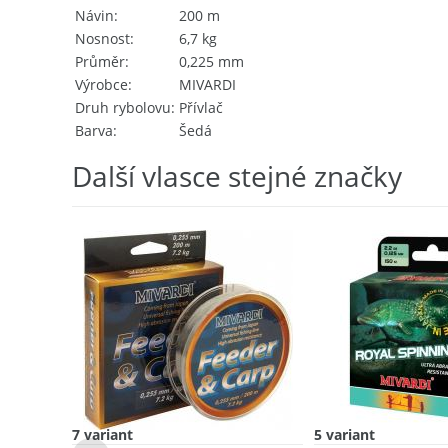
Návin
200 m
Nosnost
6,7 kg
Průměr
0,225 mm
Výrobce
MIVARDI
Druh rybolovu
Přívlač
Barva
Šedá
Další vlasce stejné značky
7 variant
5 variant