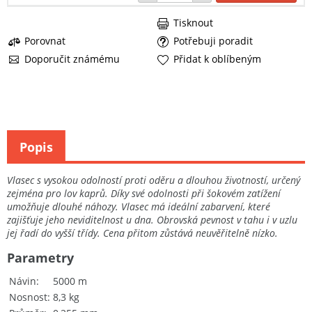
Tisknout
Porovnat
Potřebuji poradit
Doporučit známému
Přidat k oblíbeným
Popis
Vlasec s vysokou odolností proti oděru a dlouhou životností, určený
zejména pro lov kaprů. Díky své odolnosti při šokovém zatížení
umožňuje dlouhé náhozy. Vlasec má ideální zabarvení, které
zajišťuje jeho neviditelnost u dna. Obrovská pevnost v tahu i v uzlu
jej řadí do vyšší třídy. Cena přitom zůstává neuvěřitelně nízko.
Parametry
Návin
5000 m
Nosnost
8,3 kg