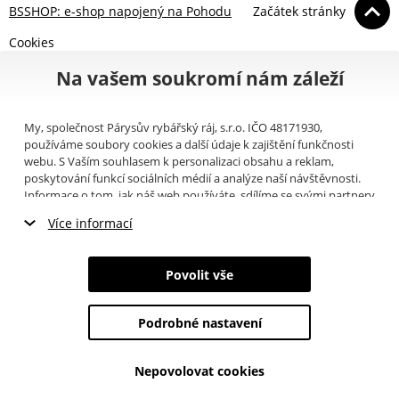
BSSHOP: e-shop napojený na Pohodu
Začátek stránky
Cookies
Na vašem soukromí nám záleží
My, společnost Párysův rybářský ráj, s.r.o. IČO 48171930,
používáme soubory cookies a další údaje k zajištění funkčnosti
webu. S Vaším souhlasem k personalizaci obsahu a reklam,
poskytování funkcí sociálních médií a analýze naší návštěvnosti.
Informace o tom, jak náš web používáte, sdílíme se svými partnery
pro sociální média, inzerci a analýzy (například Google).
Zde
si
Více informací
můžete přečíst, jak tyto informace Google používá. Partneři tyto
údaje mohou kombinovat s dalšími informacemi, které jste jim
Nezbytné cookies
poskytli nebo které získali v důsledku toho, že používáte jejich
Povolit vše
služby. Tyto údaje zahrnují cookies, data z dalších úložišť, IP
Marketingové cookies
adresu a další informace spojené s prohlížením webu. Svůj souhlas
se zpracováním cookies můžete odvolat
zde
.
Podrobné nastavení
Analytické cookies
Nepovolovat cookies
Údaje o uživatelích