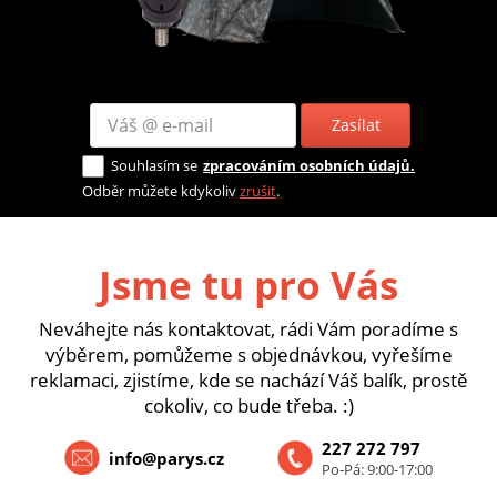
Zasílat
Souhlasím se
zpracováním osobních údajů.
Odběr můžete kdykoliv
zrušit
.
Jsme tu pro Vás
Neváhejte nás kontaktovat, rádi Vám poradíme s
výběrem, pomůžeme s objednávkou, vyřešíme
reklamaci, zjistíme, kde se nachází Váš balík, prostě
cokoliv, co bude třeba. :)
227 272 797
info@parys.cz
Po-Pá: 9:00-17:00