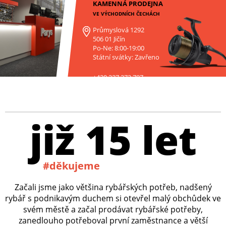
KAMENNÁ PRODEJNA
VE VÝCHODNÍCH ČECHÁCH
Průmyslová 1292
506 01 Jičín
Po-Ne: 8:00-19:00
Státní svátky: Zavřeno
+420 227 272 797
již 15 let
#děkujeme
Začali jsme jako většina rybářských potřeb, nadšený
rybář s podnikavým duchem si otevřel malý obchůdek ve
svém městě a začal prodávat rybářské potřeby,
zanedlouho potřeboval první zaměstnance a větší