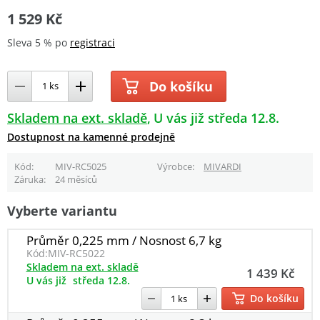
1 529 Kč
Sleva 5 % po
registraci
Do košíku
Skladem na ext. skladě
U vás již středa 12.8.
Dostupnost na kamenné prodejně
Kód
MIV-RC5025
Výrobce
MIVARDI
Záruka
24 měsíců
Vyberte variantu
Průměr 0,225 mm / Nosnost 6,7 kg
Kód:
MIV-RC5022
Skladem na ext. skladě
1 439 Kč
U vás již
středa 12.8.
Do košíku