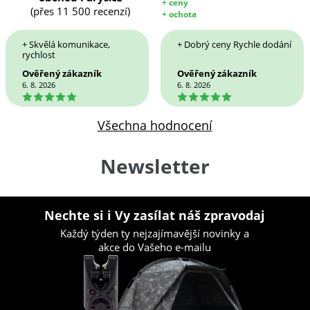
+ ceny
(přes 11 500 recenzí)
+ ochota
+ Skvělá komunikace,
+ Dobrý ceny Rychle dodání
rychlost
Ověřený zákazník
Ověřený zákazník
6. 8. 2026
6. 8. 2026
5
5
Všechna hodnocení
Newsletter
Nechte si i Vy zasílat náš zpravodaj
Každý týden ty nejzajímavější novinky a
akce do Vašeho e-mailu