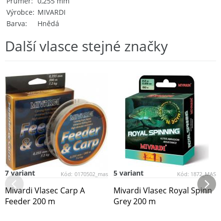
Průměr
0,255 mm
Výrobce
MIVARDI
Barva
Hnědá
Další vlasce stejné značky
7 variant
5 variant
Kód:
0170502_mas
Kód:
1872_MAS
Mivardi Vlasec Carp A
Mivardi Vlasec Royal Spinn
Feeder 200 m
Grey 200 m