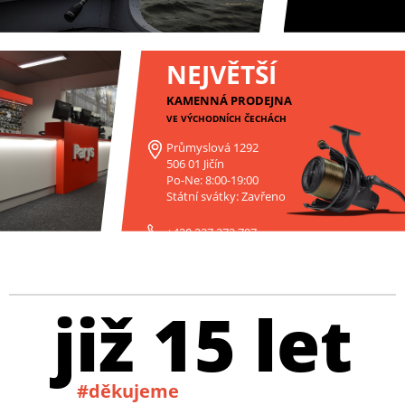
NEJVĚTŠÍ
KAMENNÁ PRODEJNA
VE VÝCHODNÍCH ČECHÁCH
Průmyslová 1292
506 01 Jičín
Po-Ne: 8:00-19:00
Státní svátky: Zavřeno
+420 227 272 797
již 15 let
#děkujeme