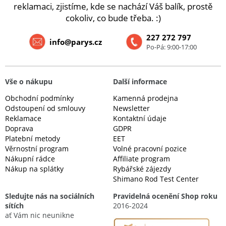
reklamaci, zjistíme, kde se nachází Váš balík, prostě
cokoliv, co bude třeba. :)
227 272 797
info@parys.cz
Po-Pá: 9:00-17:00
Vše o nákupu
Další informace
Obchodní podmínky
Kamenná prodejna
Odstoupení od smlouvy
Newsletter
Reklamace
Kontaktní údaje
Doprava
GDPR
Platební metody
EET
Věrnostní program
Volné pracovní pozice
Nákupní rádce
Affiliate program
Nákup na splátky
Rybářské zájezdy
Shimano Rod Test Center
Sledujte nás na sociálních
Pravidelná ocenění Shop roku
sítích
2016-2024
ať Vám nic neunikne