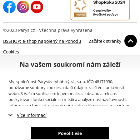
©2023 Parys.cz - Všechna práva vyhrazena
BSSHOP: e-shop napojený na Pohodu
Začátek stránky
Cookies
Na vašem soukromí nám záleží
My, společnost Párysův rybářský ráj, s.r.o. IČO 48171930,
používáme soubory cookies a další údaje k zajištění funkčnosti
webu. S Vaším souhlasem k personalizaci obsahu a reklam,
poskytování funkcí sociálních médií a analýze naší návštěvnosti.
Informace o tom, jak náš web používáte, sdílíme se svými partnery
pro sociální média, inzerci a analýzy (například Google).
Zde
si
Více informací
můžete přečíst, jak tyto informace Google používá. Partneři tyto
údaje mohou kombinovat s dalšími informacemi, které jste jim
Nezbytné cookies
poskytli nebo které získali v důsledku toho, že používáte jejich
Povolit vše
služby. Tyto údaje zahrnují cookies, data z dalších úložišť, IP
Marketingové cookies