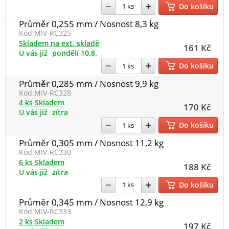
Do košíku
Průměr 0,255 mm / Nosnost 8,3 kg
Kód:
MIV-RC325
Skladem na ext. skladě
161 Kč
U vás již
pondělí 10.8.
Do košíku
Průměr 0,285 mm / Nosnost 9,9 kg
Kód:
MIV-RC328
4 ks Skladem
170 Kč
U vás již
zítra
Do košíku
Průměr 0,305 mm / Nosnost 11,2 kg
Kód:
MIV-RC330
6 ks Skladem
188 Kč
U vás již
zítra
Do košíku
Průměr 0,345 mm / Nosnost 12,9 kg
Kód:
MIV-RC333
2 ks Skladem
197 Kč