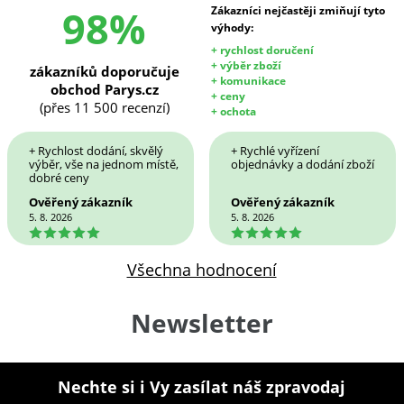
98%
Zákazníci nejčastěji zmiňují tyto
výhody:
+ rychlost doručení
+ výběr zboží
zákazníků doporučuje
+ komunikace
obchod Parys.cz
+ ceny
(přes 11 500 recenzí)
+ ochota
+ Rychlost dodání, skvělý
+ Rychlé vyřízení
výběr, vše na jednom místě,
objednávky a dodání zboží
dobré ceny
Ověřený zákazník
Ověřený zákazník
5. 8. 2026
5. 8. 2026
5
5
Všechna hodnocení
Newsletter
Nechte si i Vy zasílat náš zpravodaj