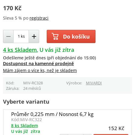
170 Kč
Sleva 5 % po
registraci
Do košíku
4 ks Skladem
U vás již zítra
Odešleme ještě dnes (při objednání do 15:00)
Dostupnost na kamenné prodejně
Mám zájem o více ks, než je skladem
Kód
MIV-RC328
Výrobce
MIVARDI
Záruka
24 měsíců
Vyberte variantu
Průměr 0,225 mm / Nosnost 6,7 kg
Kód:
MIV-RC322
8 ks Skladem
152 Kč
U vás již
zítra