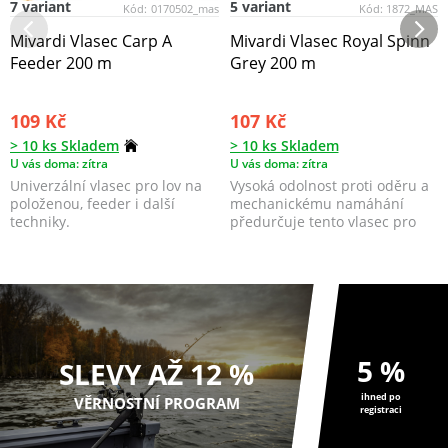
7 variant
5 variant
Kód:
0170502_mas
Kód:
1872_MAS
Mivardi Vlasec Carp A
Mivardi Vlasec Royal Spinn
Feeder 200 m
Grey 200 m
109 Kč
107 Kč
> 10 ks Skladem
> 10 ks Skladem
U vás doma: zítra
U vás doma: zítra
Univerzální vlasec pro lov na
Vysoká odolnost proti oděru a
položenou, feeder i další
mechanickému namáhání
techniky.
předurčuje tento vlasec pro
přívlač. Vel...
5 %
SLEVY AŽ 12 %
ihned po
VĚRNOSTNÍ PROGRAM
registraci