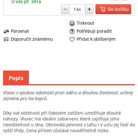
U vás již
zítra
Do košíku
Tisknout
Porovnat
Potřebuji poradit
Doporučit známému
Přidat k oblíbeným
Popis
Vlasec s vysokou odolností proti oděru a dlouhou životností, určený
zejména pro lov kaprů.
Díky své odolnosti při šokovém zatížení umožňuje dlouhé
náhozy. Vlasec má ideální zabarvení, které zajišťuje jeho
neviditelnost u dna. Obrovská pevnost v tahu i v uzlu jej řadí do
vyšší třídy. Cena přitom zůstává neuvěřitelně nízko.