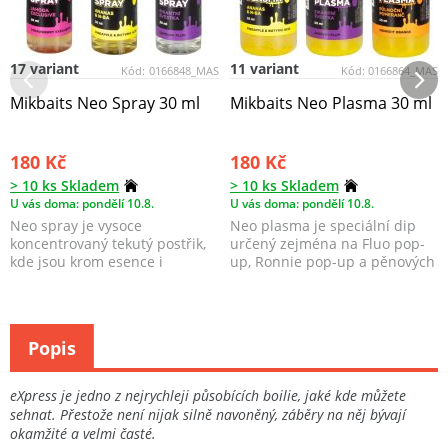
17 variant
11 variant
Kód:
0166848_MAS
Kód:
0166864_MAS
Mikbaits Neo Spray 30 ml
Mikbaits Neo Plasma 30 ml
180 Kč
180 Kč
> 10 ks Skladem
> 10 ks Skladem
U vás doma: pondělí 10.8.
U vás doma: pondělí 10.8.
Neo spray je vysoce
Neo plasma je speciální dip
koncentrovaný tekutý postřik,
určený zejména na Fluo pop-
kde jsou krom esence i
up, Ronnie pop-up a pěnových
koncentrovaná sladidla a ch...
Zip-up.
Popis
eXpress je jedno z nejrychleji působících boilie, jaké kde můžete
sehnat. Přestože není nijak silně navoněný, záběry na něj bývají
okamžité a velmi časté.