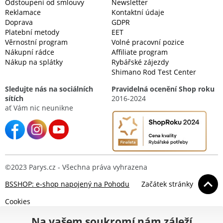
Odstoupení od smlouvy
Newsletter
Reklamace
Kontaktní údaje
Doprava
GDPR
Platební metody
EET
Věrnostní program
Volné pracovní pozice
Nákupní rádce
Affiliate program
Nákup na splátky
Rybářské zájezdy
Shimano Rod Test Center
Sledujte nás na sociálních
Pravidelná ocenění Shop roku
sítích
2016-2024
ať Vám nic neunikne
©2023 Parys.cz - Všechna práva vyhrazena
BSSHOP: e-shop napojený na Pohodu
Začátek stránky
Cookies
Na vašem soukromí nám záleží