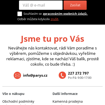
Zasílat
Souhlasím se
zpracováním osobních údajů.
Odběr můžete kdykoliv
zrušit
.
Jsme tu pro Vás
Neváhejte nás kontaktovat, rádi Vám poradíme s
výběrem, pomůžeme s objednávkou, vyřešíme
reklamaci, zjistíme, kde se nachází Váš balík, prostě
cokoliv, co bude třeba. :)
227 272 797
info@parys.cz
Po-Pá: 9:00-17:00
Vše o nákupu
Další informace
Obchodní podmínky
Kamenná prodejna