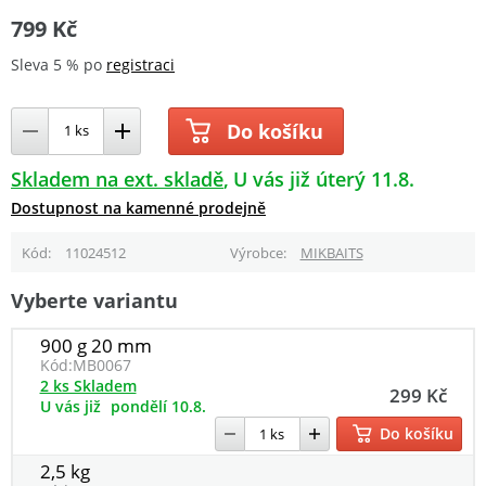
799 Kč
Sleva 5 % po
registraci
Do košíku
Skladem na ext. skladě
U vás již úterý 11.8.
Dostupnost na kamenné prodejně
Kód
11024512
Výrobce
MIKBAITS
Vyberte variantu
900 g 20 mm
Kód:
MB0067
2 ks Skladem
299 Kč
U vás již
pondělí 10.8.
Do košíku
2,5 kg