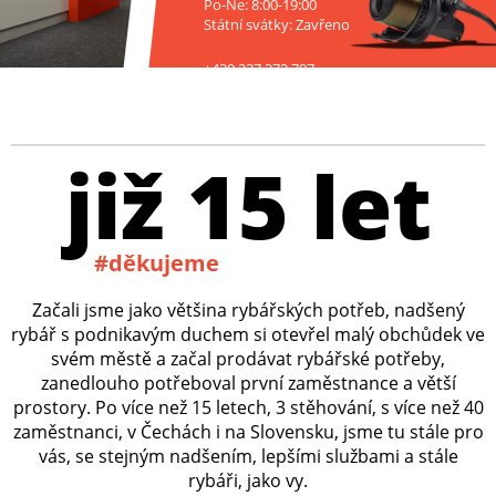
Po-Ne: 8:00-19:00
Státní svátky: Zavřeno
+420 227 272 797
již 15 let
#děkujeme
Začali jsme jako většina rybářských potřeb, nadšený
rybář s podnikavým duchem si otevřel malý obchůdek ve
svém městě a začal prodávat rybářské potřeby,
zanedlouho potřeboval první zaměstnance a větší
prostory. Po více než 15 letech, 3 stěhování, s více než 40
zaměstnanci, v Čechách i na Slovensku, jsme tu stále pro
vás, se stejným nadšením, lepšími službami a stále
rybáři, jako vy.