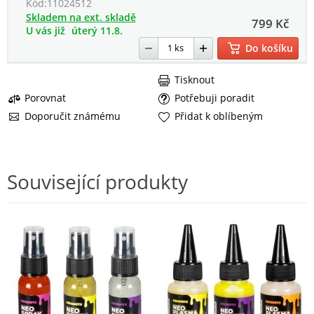
Kód:
11024512
Skladem na ext. skladě
799 Kč
U vás již
úterý 11.8.
Do košíku
Tisknout
Porovnat
Potřebuji poradit
Doporučit známému
Přidat k oblíbeným
Související produkty