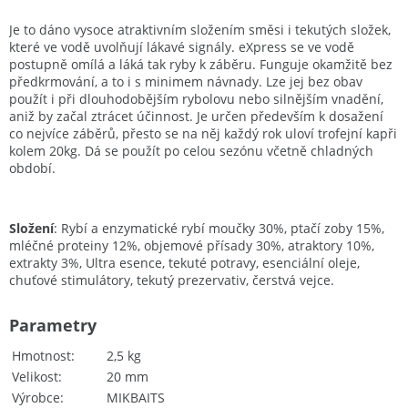
Je to dáno vysoce atraktivním složením směsi i tekutých složek,
které ve vodě uvolňují lákavé signály. eXpress se ve vodě
postupně omílá a láká tak ryby k záběru. Funguje okamžitě bez
předkrmování, a to i s minimem návnady. Lze jej bez obav
použít i při dlouhodobějším rybolovu nebo silnějším vnadění,
aniž by začal ztrácet účinnost. Je určen především k dosažení
co nejvíce záběrů, přesto se na něj každý rok uloví trofejní kapři
kolem 20kg. Dá se použít po celou sezónu včetně chladných
období.
Složení
: Rybí a enzymatické rybí moučky 30%, ptačí zoby 15%,
mléčné proteiny 12%, objemové přísady 30%, atraktory 10%,
extrakty 3%, Ultra esence, tekuté potravy, esenciální oleje,
chuťové stimulátory, tekutý prezervativ, čerstvá vejce.
Parametry
Hmotnost
2,5 kg
Velikost
20 mm
Výrobce
MIKBAITS