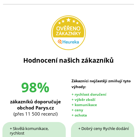
Hodnocení našich zákazníků
98%
Zákazníci nejčastěji zmiňují tyto
výhody:
+ rychlost doručení
+ výběr zboží
zákazníků doporučuje
+ komunikace
obchod Parys.cz
+ ceny
(přes 11 500 recenzí)
+ ochota
+ Skvělá komunikace,
+ Dobrý ceny Rychle dodání
rychlost