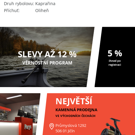
Druh rybolovu
Kaprařina
Příchuť
Oliheň
5 %
SLEVY AŽ 12 %
ihned po
VĚRNOSTNÍ PROGRAM
registraci
NEJVĚTŠÍ
KAMENNÁ PRODEJNA
VE VÝCHODNÍCH ČECHÁCH
Průmyslová 1292
506 01 Jičín