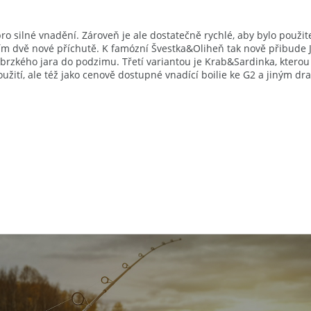
ro silné vnadění. Zároveň je ale dostatečně rychlé, aby bylo použit
m dvě nové příchutě. K famózní Švestka&Oliheň tak nově přibude Ja
od brzkého jara do podzimu. Třetí variantou je Krab&Sardinka, kte
oužití, ale též jako cenově dostupné vnadící boilie ke G2 a jiným d