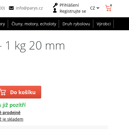
Přihlášení
0
CZ
00)
info@parys.cz
Registrujte se
ory
Čluny, motory, echoloty
Druh rybolovu
Výrobci
 - 1 kg 20 mm
Do košíku
 již pozítří
é prodejně
ž je skladem