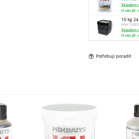
Skladem n
U vás již
10 kg 2
Kód:
11021
Skladem n
U vás již
Potřebuji poradit