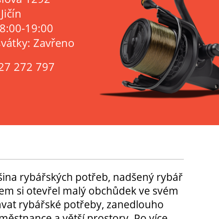
Jičín
 8:00-19:00
svátky: Zavřeno
27 272 797
tšina rybářských potřeb, nadšený rybář
m si otevřel malý obchůdek ve svém
ávat rybářské potřeby, zanedlouho
městnance a větší prostory. Po více