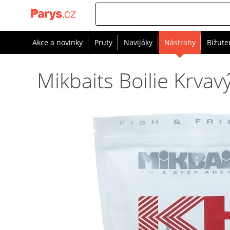
Akce a novinky
Pruty
Navijáky
Nástrahy
Bižute
Mikbaits Boilie Krva