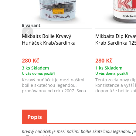
6 variant
Mikbaits Boilie Krvavý
Mikbaits Dip Krv
Huňáček Krab/sardinka
Krab Sardinka 12
280 Kč
280 Kč
3 ks Skladem
1 ks Skladem
U vás doma: pozítří
U vás doma: pozítří
Krvavý huňáček je mezi našimi
Tento zcela nový dip
boilie skutečnou legendou,
konzistence a vyšší
prodávanou od roku 2007. Svou
dopomůže boilie zat
popularitu si...
Popis
Krvavý huňáček je mezi našimi boilie skutečnou legendou, p