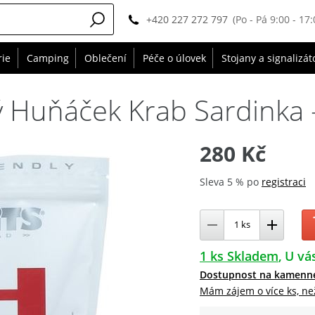
+420 227 272 797
(Po - Pá 9:00 - 17:
rie
Camping
Oblečení
Péče o úlovek
Stojany a signalizát
vý Huňáček Krab Sardinka
280 Kč
Sleva 5 % po
registraci
1 ks Skladem
U vás
Dostupnost na kamenn
Mám zájem o více ks, ne