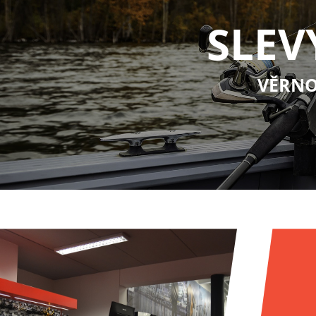
SLEV
VĚRNO