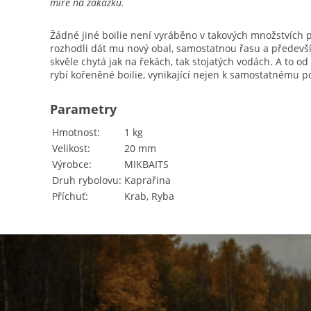
míře na zakázku.
Žádné jiné boilie není vyráběno v takových množstvích p
rozhodli dát mu nový obal, samostatnou řasu a předevší
skvěle chytá jak na řekách, tak stojatých vodách. A to 
rybí kořeněné boilie, vynikající nejen k samostatnému p
Parametry
Hmotnost
1 kg
Velikost
20 mm
Výrobce
MIKBAITS
Druh rybolovu
Kaprařina
Příchuť
Krab, Ryba