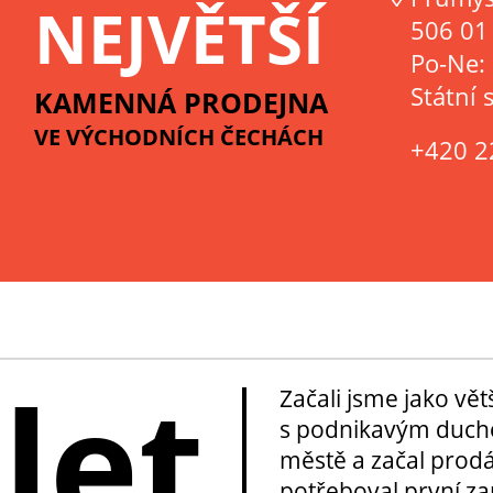
NEJVĚTŠÍ
506 01 
Po-Ne:
Státní 
KAMENNÁ PRODEJNA
VE VÝCHODNÍCH ČECHÁCH
+420 2
 let
Začali jsme jako vě
s podnikavým duche
městě a začal prod
potřeboval první za