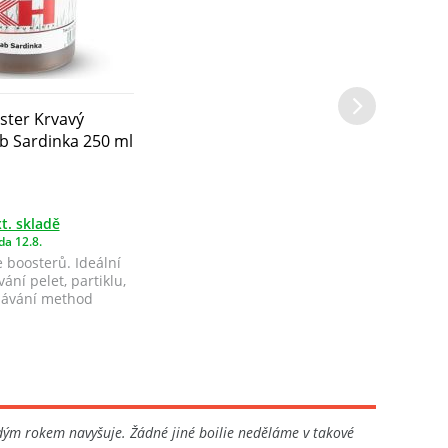
ster Krvavý
b Sardinka 250 ml
t. skladě
da 12.8.
 boosterů. Ideální
ání pelet, partiklu,
chávání method
dým rokem navyšuje. Žádné jiné boilie neděláme v takové