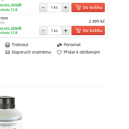
a ext. skladě
Do košíku
středa 12.8.
4 mm
2 499 Kč
058
a ext. skladě
Do košíku
středa 12.8.
Tisknout
Porovnat
Doporučit známému
Přidat k oblíbeným