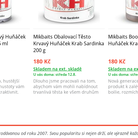
avý Huňáček
Mikbaits Obalovací Těsto
Mikbaits Boo
5 ml
Krvavý Huňáček Krab Sardinka
Huňáček Kra
200 g
180 Kč
180 Kč
Skladem na ext. skladě
Skladem na ex
U vás doma: středa 12.8.
U vás doma: stře
, hustější
Dlouho jsme pracovali na tom,
Nová generace
 hustoty vám
abychom vám mohli nabídnout
produkt k zalév
raktivnit.
trvanlivá těsta ke všem druhům
boilie, rozmí
boilie, kte...
mixů...
rodávanou od roku 2007. Svou popularitu si nejen drží, ale výrazně kaž