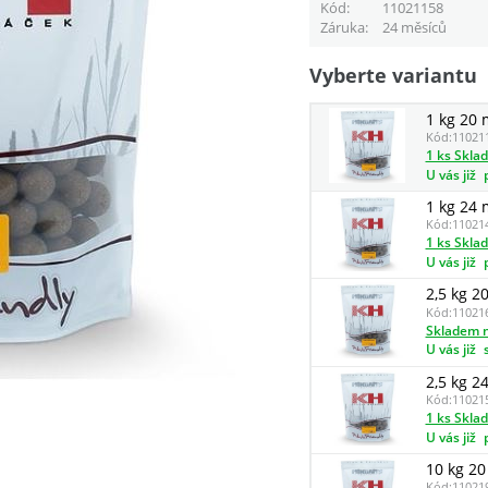
Kód
11021158
Záruka
24 měsíců
Vyberte variantu
1 kg 20
Kód:
11021
1 ks Skla
U vás již
1 kg 24
Kód:
11021
1 ks Skla
U vás již
2,5 kg 
Kód:
11021
Skladem n
U vás již
2,5 kg 
Kód:
11021
1 ks Skla
U vás již
10 kg 2
Kód:
11021