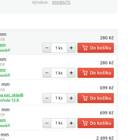
Výrobce
MIKBAITS
 mm
280 Kč
158
dem
Do košíku
pozítří
 mm
280 Kč
458
dem
Do košíku
pozítří
20 mm
699 Kč
658
a ext. skladě
Do košíku
středa 12.8.
24 mm
699 Kč
558
dem
Do košíku
pozítří
0 mm
2 499 Kč
958