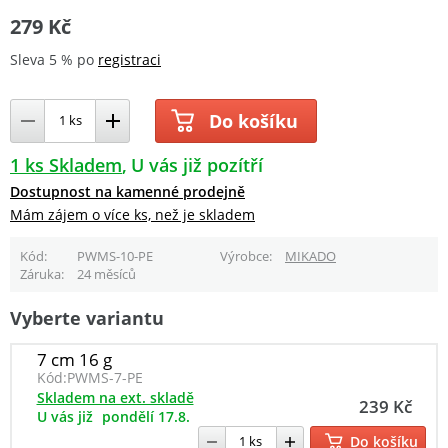
279 Kč
Sleva 5 % po
registraci
Do košíku
1 ks Skladem
U vás již pozítří
Dostupnost na kamenné prodejně
Mám zájem o více ks, než je skladem
Kód
PWMS-10-PE
Výrobce
MIKADO
Záruka
24 měsíců
Vyberte variantu
7 cm 16 g
Kód:
PWMS-7-PE
Skladem na ext. skladě
239 Kč
U vás již
pondělí 17.8.
Do košíku