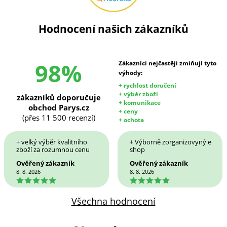
Hodnocení našich zákazníků
98%
Zákazníci nejčastěji zmiňují tyto
výhody:
+ rychlost doručení
+ výběr zboží
zákazníků doporučuje
+ komunikace
obchod Parys.cz
+ ceny
(přes 11 500 recenzí)
+ ochota
+ velký výběr kvalitního
+ Výborně zorganizovyný e
zboží za rozumnou cenu
shop
Ověřený zákazník
Ověřený zákazník
8. 8. 2026
8. 8. 2026
5
5
Všechna hodnocení