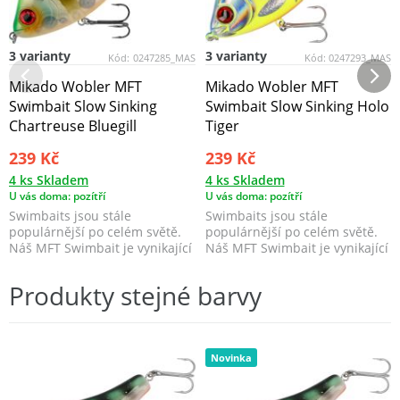
3 varianty
3 varianty
Kód:
0247285_MAS
Kód:
0247293_MAS
Mikado Wobler MFT
Mikado Wobler MFT
Swimbait Slow Sinking
Swimbait Slow Sinking Holo
Chartreuse Bluegill
Tiger
239 Kč
239 Kč
4 ks Skladem
4 ks Skladem
U vás doma: pozítří
U vás doma: pozítří
Swimbaits jsou stále
Swimbaits jsou stále
populárnější po celém světě.
populárnější po celém světě.
Náš MFT Swimbait je vynikající
Náš MFT Swimbait je vynikající
zbraní pro lov štik...
zbraní pro lov štik...
Produkty stejné barvy
Novinka