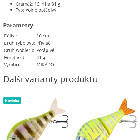
Gramáž: 16, 41 a 81 g
Typ: Volně potápivý
Parametry
Délka
10 cm
Druh rybolovu
Přívlač
Druh wobleru
Potápivé
Hmotnost
41 g
Výrobce
MIKADO
Další varianty produktu
Novinka