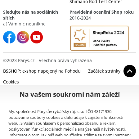
Shimano Rod Test Center
Sledujte nás na sociálních
Pravidelná ocenění Shop roku
sítích
2016-2024
ať Vám nic neunikne
©2023 Parys.cz - Všechna práva vyhrazena
BSSHOP: e-shop napojený na Pohodu
Začátek stránky
Cookies
Na vašem soukromí nám záleží
My, společnost Párysův rybářský ráj, s.r.o. IČO 48171930,
používáme soubory cookies a další údaje k zajištění funkčnosti
webu. S Vaším souhlasem k personalizaci obsahu a reklam,
poskytování funkcí sociálních médií a analýze naší návštěvnosti.
Informace o tom, jak náš web používáte, sdílíme se svými partnery