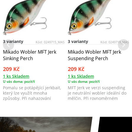
3 varianty
3 varianty
Kód:
0249715_MAS
Kód:
0249719_MAS
Mikado Wobler MFT Jerk
Mikado Wobler MFT Jerk
Sinking Perch
Suspending Perch
209 Kč
209 Kč
1 ks Skladem
1 ks Skladem
U vás doma: pozítří
U vás doma: pozítří
Pomalu se potápějící jerkbait,
MFT Jerk ve verzi suspending
který lze využít mnoha
je neutrální wobler ideální do
způsoby. Při nahazování
mělčin. Při rovnoměrném
napodobuje zraněnou, n...
vedení imituje z...