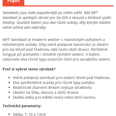
Popis
Swimbaits jsou stále populárnější po celém světě. Náš MFT
Swimbait je vynikající zbraní pro lov štik a okounů v blízkosti vodní
hladiny. Součástí balení jsou dva různé ocásky, díky kterým můžete
měnit vzhled vaší nástrahy.
MFT Swimbait je moderní wobler s realistickým pohybem a
měnitelnými ocásky. Díky volně potápivé konstrukci je ideální
pro lov těsně pod hladinou, kde často útočí dravci. Perfektně
funguje při pomalém i středně rychlém vedení. V balení
naleznete dva různé typy ocasních částí pro variabilitu vedení.
Proč si vybrat tento výrobek?
Volně potápivý swimbait pro vedení těsně pod hladinou
Dva vyměnitelné ocásky pro různé typy pohybu
Realistické zbarvení Bream zvyšuje atraktivitu
Ideální na štiky, okouny a další dravce
Skvělá volba pro mělké revíry nebo letní sezónu
Technické parametry:
Délka: 7, 10 a 13cm