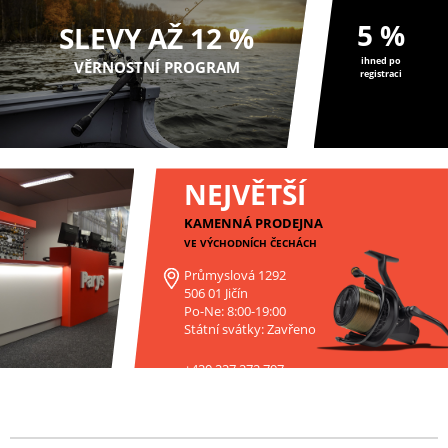
5 %
SLEVY AŽ 12 %
ihned po
VĚRNOSTNÍ PROGRAM
registraci
NEJVĚTŠÍ
KAMENNÁ PRODEJNA
VE VÝCHODNÍCH ČECHÁCH
Průmyslová 1292
506 01 Jičín
Po-Ne: 8:00-19:00
Státní svátky: Zavřeno
+420 227 272 797