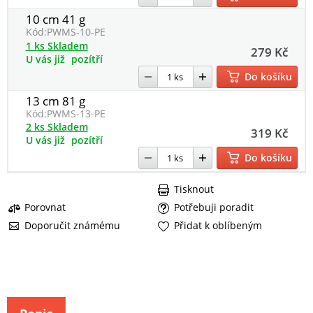
10 cm 41 g
Kód:
PWMS-10-PE
1 ks Skladem
279 Kč
U vás již
pozítří
Do košíku
13 cm 81 g
Kód:
PWMS-13-PE
2 ks Skladem
319 Kč
U vás již
pozítří
Do košíku
Tisknout
Porovnat
Potřebuji poradit
Doporučit známému
Přidat k oblíbeným