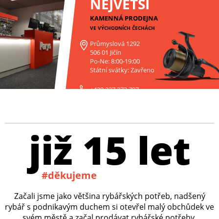
NEJVĚTŠÍ
KAMENNÁ PRODEJNA
VE VÝCHODNÍCH ČECHÁCH
Průmyslová 1292
506 01 Jičín
Po-Ne: 8:00-19:00
Státní svátky: Zavřeno
+420 227 272 797
již 15 let
#děkujeme
Začali jsme jako většina rybářských potřeb, nadšený
rybář s podnikavým duchem si otevřel malý obchůdek ve
svém městě a začal prodávat rybářské potřeby,