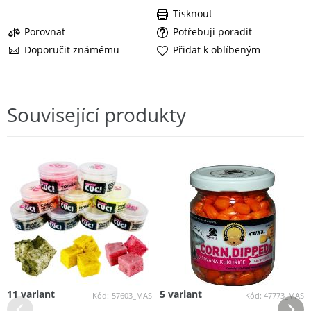
Tisknout
Porovnat
Potřebuji poradit
Doporučit známému
Přidat k oblíbeným
Související produkty
11 variant
5 variant
Kód:
57603_MAS
Kód:
47773_MAS