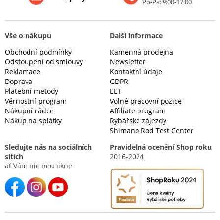
Po-Pá: 9:00-17:00
Vše o nákupu
Další informace
Obchodní podmínky
Kamenná prodejna
Odstoupení od smlouvy
Newsletter
Reklamace
Kontaktní údaje
Doprava
GDPR
Platební metody
EET
Věrnostní program
Volné pracovní pozice
Nákupní rádce
Affiliate program
Nákup na splátky
Rybářské zájezdy
Shimano Rod Test Center
Sledujte nás na sociálních
Pravidelná ocenění Shop roku
sítích
2016-2024
ať Vám nic neunikne