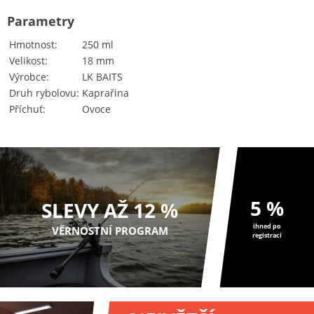
Parametry
Hmotnost
250 ml
Velikost
18 mm
Výrobce
LK BAITS
Druh rybolovu
Kaprařina
Příchuť
Ovoce
5 %
SLEVY AŽ 12 %
ihned po
VĚRNOSTNÍ PROGRAM
registraci