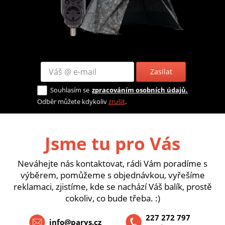
Zasílat
Souhlasím se
zpracováním osobních údajů.
Odběr můžete kdykoliv
zrušit
.
Jsme tu pro Vás
Neváhejte nás kontaktovat, rádi Vám poradíme s
výběrem, pomůžeme s objednávkou, vyřešíme
reklamaci, zjistíme, kde se nachází Váš balík, prostě
cokoliv, co bude třeba. :)
227 272 797
info@parys.cz