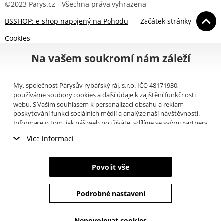
©2023 Parys.cz - Všechna práva vyhrazena
BSSHOP: e-shop napojený na Pohodu
Začátek stránky
Cookies
Na vašem soukromí nám záleží
My, společnost Párysův rybářský ráj, s.r.o. IČO 48171930,
používáme soubory cookies a další údaje k zajištění funkčnosti
webu. S Vaším souhlasem k personalizaci obsahu a reklam,
poskytování funkcí sociálních médií a analýze naší návštěvnosti.
Informace o tom, jak náš web používáte, sdílíme se svými partnery
pro sociální média, inzerci a analýzy (například Google).
Zde
si
Více informací
můžete přečíst, jak tyto informace Google používá. Partneři tyto
údaje mohou kombinovat s dalšími informacemi, které jste jim
Nezbytné cookies
poskytli nebo které získali v důsledku toho, že používáte jejich
Povolit vše
služby. Tyto údaje zahrnují cookies, data z dalších úložišť, IP
Marketingové cookies
adresu a další informace spojené s prohlížením webu. Svůj souhlas
se zpracováním cookies můžete odvolat
zde
.
Podrobné nastavení
Analytické cookies
Nepovolovat cookies