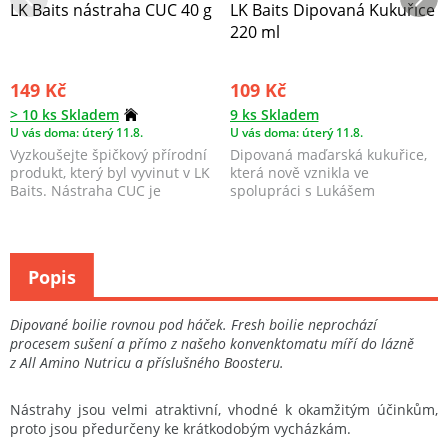
LK Baits nástraha CUC 40 g
LK Baits Dipovaná Kukuřice
220 ml
149 Kč
109 Kč
> 10 ks Skladem
9 ks Skladem
U vás doma: úterý 11.8.
U vás doma: úterý 11.8.
Vyzkoušejte špičkový přírodní
Dipovaná maďarská kukuřice,
produkt, který byl vyvinut v LK
která nově vznikla ve
Baits. Nástraha CUC je
spolupráci s Lukášem
vyráběna unikát...
Krásou a firmou CUKK.
Popis
Dipované boilie rovnou pod háček. Fresh boilie neprochází
procesem sušení a přímo z našeho konvenktomatu míří do lázně
z All Amino Nutricu a příslušného Boosteru.
Nástrahy jsou velmi atraktivní, vhodné k okamžitým účinkům,
proto jsou předurčeny ke krátkodobým vycházkám.