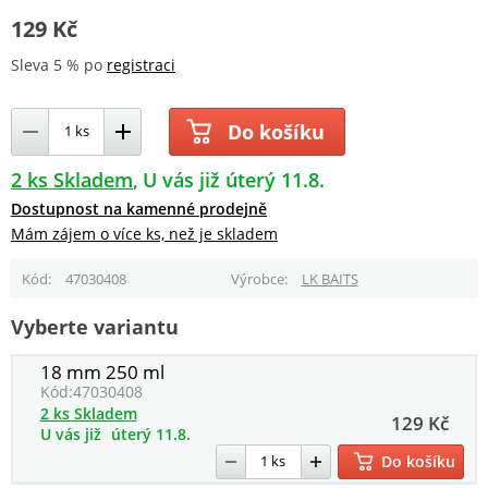
129 Kč
Sleva 5 % po
registraci
Do košíku
2 ks Skladem
U vás již úterý 11.8.
Dostupnost na kamenné prodejně
Mám zájem o více ks, než je skladem
Kód
47030408
Výrobce
LK BAITS
Vyberte variantu
18 mm 250 ml
Kód:
47030408
2 ks Skladem
129 Kč
U vás již
úterý 11.8.
Do košíku