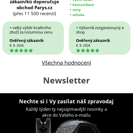
zákazníků doporučuje
+ komunikace
obchod Parys.cz
+ ceny
(přes 11 500 recenzí)
+ ochota
+ velký výběr kvalitního
+ Výborně zorganizovyný e
zboží za rozumnou cenu
shop
Ověřený zákazník
Ověřený zákazník
8. 8. 2026
8. 8. 2026
5
5
Všechna hodnocení
Newsletter
Nechte si i Vy zasílat náš zpravodaj
Každý týden ty nejzajímavější novinky a
akce do Vašeho e-mailu