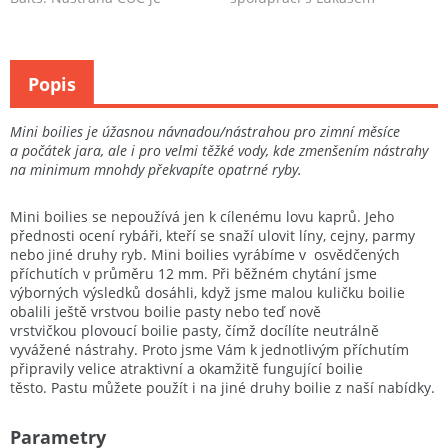
vyráběna unikát...
Krásou a firmou CUKK.
Popis
Mini boilies je úžasnou návnadou/nástrahou pro zimní měsíce
a počátek jara, ale i pro velmi těžké vody, kde zmenšením nástrahy
na minimum mnohdy překvapíte opatrné ryby.
Mini boilies se nepoužívá jen k cílenému lovu kaprů. Jeho
přednosti ocení rybáři, kteří se snaží ulovit líny, cejny, parmy
nebo jiné druhy ryb. Mini boilies vyrábíme v osvědčených
příchutích v průměru 12 mm. Při běžném chytání jsme
výborných výsledků dosáhli, když jsme malou kuličku boilie
obalili ještě vrstvou boilie pasty nebo teď nově
vrstvičkou plovoucí boilie pasty, čímž docílíte neutrálně
vyvážené nástrahy. Proto jsme Vám k jednotlivým příchutím
připravily velice atraktivní a okamžitě fungující boilie
těsto. Pastu můžete použít i na jiné druhy boilie z naší nabídky.
Parametry