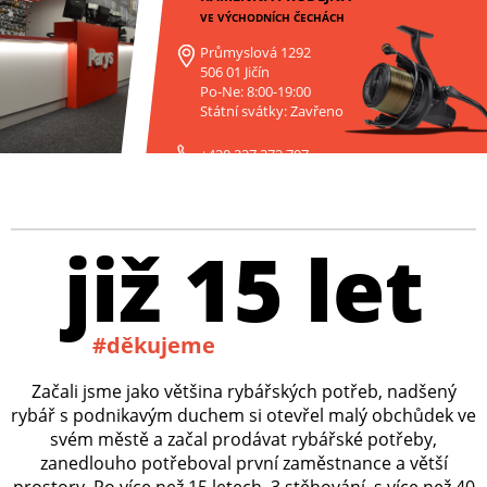
VE VÝCHODNÍCH ČECHÁCH
Průmyslová 1292
506 01 Jičín
Po-Ne: 8:00-19:00
Státní svátky: Zavřeno
+420 227 272 797
již 15 let
#děkujeme
Začali jsme jako většina rybářských potřeb, nadšený
rybář s podnikavým duchem si otevřel malý obchůdek ve
svém městě a začal prodávat rybářské potřeby,
zanedlouho potřeboval první zaměstnance a větší