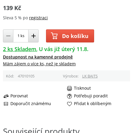
139 Kč
Sleva 5 % po
registraci
Do košíku
2 ks Skladem
U vás již úterý 11.8.
Dostupnost na kamenné prodejně
Mám zájem o více ks, než je skladem
Kód
47010105
Výrobce
LK BAITS
Tisknout
Porovnat
Potřebuji poradit
Doporučit známému
Přidat k oblíbeným
Související produkty