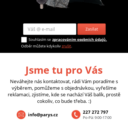
Zasílat
Souhlasím se
zpracováním osobních údajů.
Odběr můžete kdykoliv
zrušit
.
Jsme tu pro Vás
Neváhejte nás kontaktovat, rádi Vám poradíme s
výběrem, pomůžeme s objednávkou, vyřešíme
reklamaci, zjistíme, kde se nachází Váš balík, prostě
cokoliv, co bude třeba. :)
227 272 797
info@parys.cz
Po-Pá: 9:00-17:00