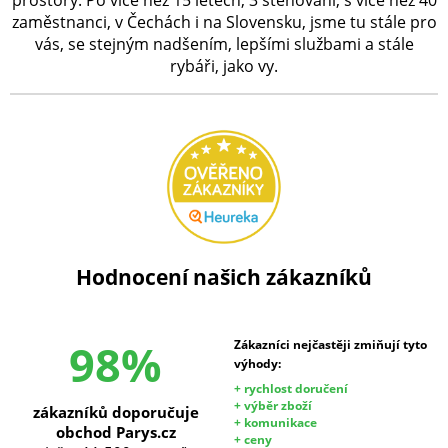
prostory. Po více než 15 letech, 3 stěhování, s více než 40
zaměstnanci, v Čechách i na Slovensku, jsme tu stále pro
vás, se stejným nadšením, lepšími službami a stále
rybáři, jako vy.
Hodnocení našich zákazníků
98%
Zákazníci nejčastěji zmiňují tyto
výhody:
+ rychlost doručení
+ výběr zboží
zákazníků doporučuje
+ komunikace
obchod Parys.cz
+ ceny