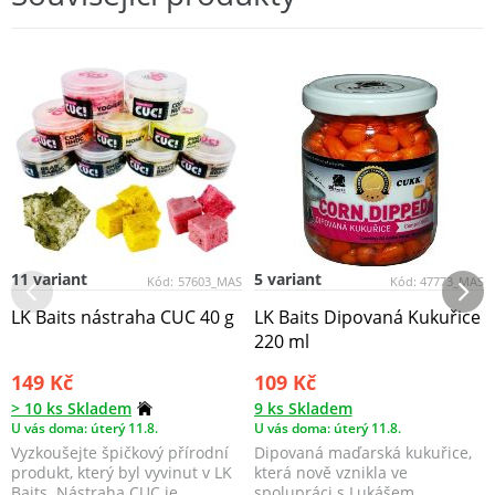
11 variant
5 variant
Kód:
57603_MAS
Kód:
47773_MAS
LK Baits nástraha CUC 40 g
LK Baits Dipovaná Kukuřice
220 ml
149 Kč
109 Kč
> 10 ks Skladem
9 ks Skladem
U vás doma: úterý 11.8.
U vás doma: úterý 11.8.
Vyzkoušejte špičkový přírodní
Dipovaná maďarská kukuřice,
produkt, který byl vyvinut v LK
která nově vznikla ve
Baits. Nástraha CUC je
spolupráci s Lukášem