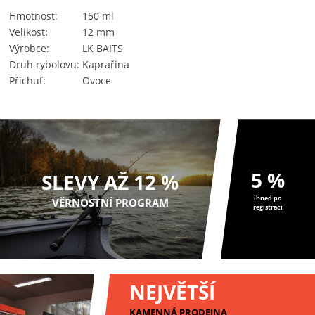
Hmotnost
150 ml
Velikost
12 mm
Výrobce
LK BAITS
Druh rybolovu
Kaprařina
Příchuť
Ovoce
5 %
SLEVY AŽ 12 %
ihned po
VĚRNOSTNÍ PROGRAM
registraci
NEJVĚTŠÍ
KAMENNÁ PRODEJNA