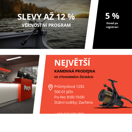
5 %
SLEVY AŽ 12 %
ihned po
VĚRNOSTNÍ PROGRAM
registraci
NEJVĚTŠÍ
KAMENNÁ PRODEJNA
VE VÝCHODNÍCH ČECHÁCH
Průmyslová 1292
506 01 Jičín
Po-Ne: 8:00-19:00
Státní svátky: Zavřeno
+420 227 272 797