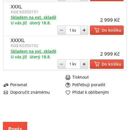
XXXL
Kód:
K0350191
Skladem na ext. skladě
2 999 Kč
U vás již
úterý 18.8.
Do košíku
XXXXL
Kód:
K0350192
Skladem na ext. skladě
2 999 Kč
U vás již
úterý 18.8.
Do košíku
Tisknout
Porovnat
Potřebuji poradit
Doporučit známému
Přidat k oblíbeným
Popis