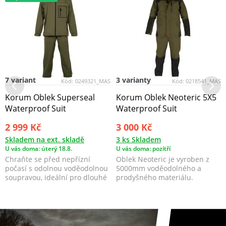
7 variant
3 varianty
Kód:
0249321_MAS
Kód:
0218541_MAS
Korum Oblek Superseal
Korum Oblek Neoteric 5X5
Waterproof Suit
Waterproof Suit
2 999 Kč
3 000 Kč
Skladem na ext. skladě
3 ks Skladem
U vás doma: úterý 18.8.
U vás doma: pozítří
Chraňte se před nepřízní
Oblek Neoteric je vyroben z
počasí s odolnou voděodolnou
5000mm voděodolného a
soupravou, ideální pro dlouhé
prodyšného materiálu.
pochody a náročn...