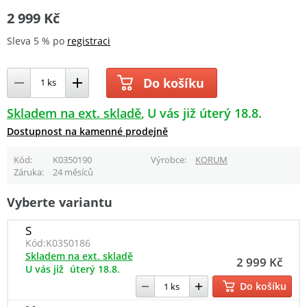
2 999 Kč
Sleva 5 % po
registraci
Do košíku
Skladem na ext. skladě
U vás již úterý 18.8.
Dostupnost na kamenné prodejně
Kód
K0350190
Výrobce
KORUM
Záruka
24 měsíců
Vyberte variantu
S
Kód:
K0350186
Skladem na ext. skladě
2 999 Kč
U vás již
úterý 18.8.
Do košíku