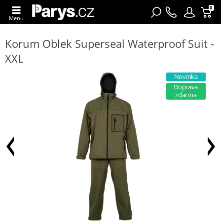
0
Menu
Korum Oblek Superseal Waterproof Suit -
XXL
Novinka
Doprava
zdarma