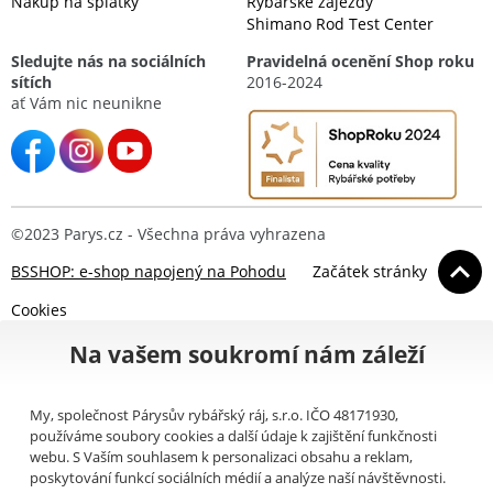
Nákup na splátky
Rybářské zájezdy
Shimano Rod Test Center
Sledujte nás na sociálních
Pravidelná ocenění Shop roku
sítích
2016-2024
ať Vám nic neunikne
©2023 Parys.cz - Všechna práva vyhrazena
BSSHOP: e-shop napojený na Pohodu
Začátek stránky
Cookies
Na vašem soukromí nám záleží
My, společnost Párysův rybářský ráj, s.r.o. IČO 48171930,
používáme soubory cookies a další údaje k zajištění funkčnosti
webu. S Vaším souhlasem k personalizaci obsahu a reklam,
poskytování funkcí sociálních médií a analýze naší návštěvnosti.