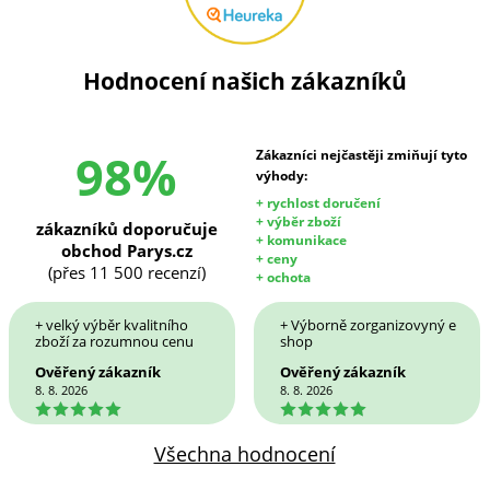
Hodnocení našich zákazníků
98%
Zákazníci nejčastěji zmiňují tyto
výhody:
+ rychlost doručení
+ výběr zboží
zákazníků doporučuje
+ komunikace
obchod Parys.cz
+ ceny
(přes 11 500 recenzí)
+ ochota
+ velký výběr kvalitního
+ Výborně zorganizovyný e
zboží za rozumnou cenu
shop
Ověřený zákazník
Ověřený zákazník
8. 8. 2026
8. 8. 2026
5
5
Všechna hodnocení