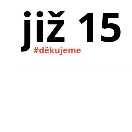
již 15
#děkujeme