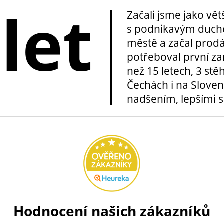
 let
Začali jsme jako vě
s podnikavým duche
městě a začal prod
potřeboval první za
než 15 letech, 3 stě
Čechách i na Sloven
nadšením, lepšími sl
Hodnocení našich zákazníků