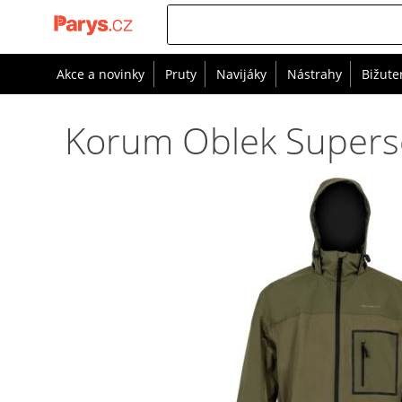
Akce a novinky
Pruty
Navijáky
Nástrahy
Bižute
Korum Oblek Superse