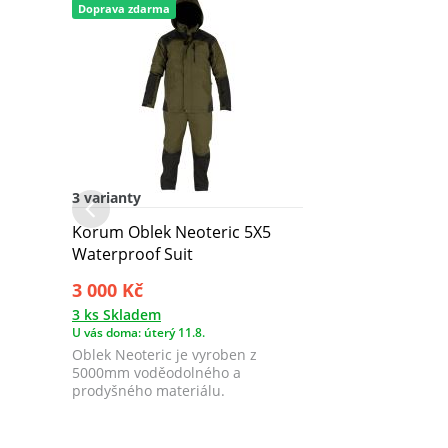
Doprava zdarma
3 varianty
Korum Oblek Neoteric 5X5
Waterproof Suit
3 000 Kč
3 ks Skladem
U vás doma: úterý 11.8.
Oblek Neoteric je vyroben z
5000mm voděodolného a
prodyšného materiálu.