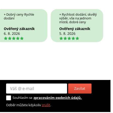
+ Dobrý ceny Rychle
+ Rychlost dodání, skvělý
dodání
výběr, vše na jednom
místě, dobré ceny
Ověřený zákazník
Ověřený zákazník
6. 8. 2026
5. 8. 2026
5
5
Zasílat
Souhlasím se
zpracováním osobních údajů.
Odběr můžete kdykoliv
zrušit
.