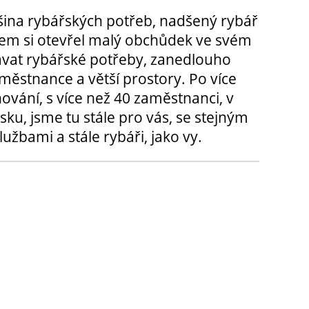
tšina rybářských potřeb, nadšený rybář
m si otevřel malý obchůdek ve svém
ávat rybářské potřeby, zanedlouho
městnance a větší prostory. Po více
hování, s více než 40 zaměstnanci, v
sku, jsme tu stále pro vás, se stejným
užbami a stále rybáři, jako vy.