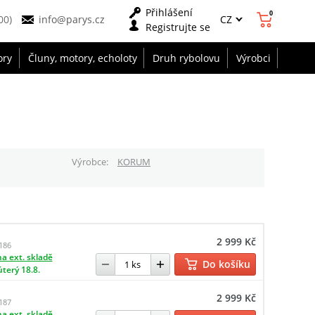
Přihlášení
0
CZ
00)
info@parys.cz
Registrujte se
ory
Čluny, motory, echoloty
Druh rybolovu
Výrobci
Výrobce
KORUM
2 999 Kč
186
a ext. skladě
Do košíku
úterý 18.8.
2 999 Kč
187
a ext. skladě