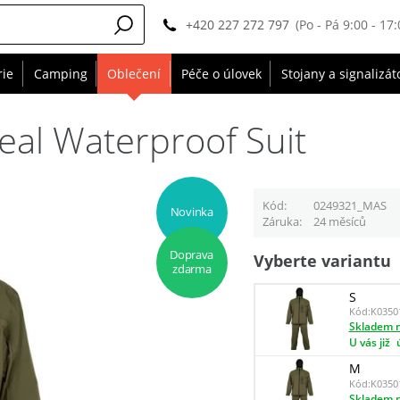
+420 227 272 797
(Po - Pá 9:00 - 17:
rie
Camping
Oblečení
Péče o úlovek
Stojany a signalizát
al Waterproof Suit
Kód
0249321_MAS
Novinka
Záruka
24 měsíců
Doprava
Vyberte variantu
zdarma
S
Kód:
K0350
Skladem n
U vás již
M
Kód:
K0350
Skladem n