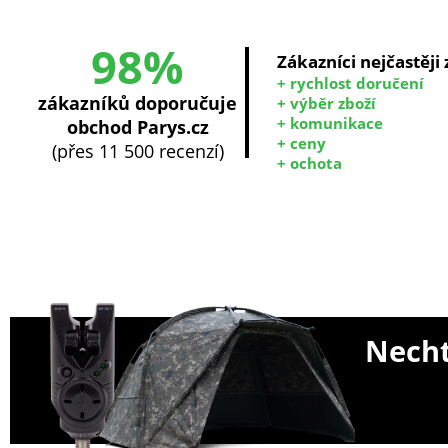
98%
Zákazníci nejčastěji
+ rychlost doručení
zákazníků doporučuje
+ výběr zboží
+ komunikace
obchod Parys.cz
+ ceny
(přes 11 500 recenzí)
+ ochota
Necht