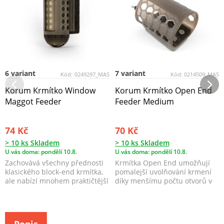
6 variant
7 variant
Kód:
0249297_MAS
Kód:
0214509_MAS
Korum Krmítko Window
Korum Krmítko Open End
Maggot Feeder
Feeder Medium
74 Kč
70 Kč
> 10 ks Skladem
> 10 ks Skladem
U vás doma: pondělí 10.8.
U vás doma: pondělí 10.8.
Zachovává všechny přednosti
Krmítka Open End umožňují
klasického block-end krmítka,
pomalejší uvolňování krmení
ale nabízí mnohem praktičtější
díky menšímu počtu otvorů v
a modernějš...
těle krmítka.
Popis