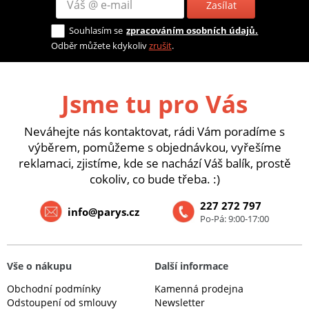
Zasílat
Souhlasím se
zpracováním osobních údajů.
Odběr můžete kdykoliv
zrušit
.
Jsme tu pro Vás
Neváhejte nás kontaktovat, rádi Vám poradíme s
výběrem, pomůžeme s objednávkou, vyřešíme
reklamaci, zjistíme, kde se nachází Váš balík, prostě
cokoliv, co bude třeba. :)
227 272 797
info@parys.cz
Po-Pá: 9:00-17:00
Vše o nákupu
Další informace
Obchodní podmínky
Kamenná prodejna
Odstoupení od smlouvy
Newsletter