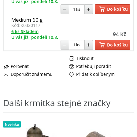
U vás již
pondělí 10.8.
Do košíku
Medium 60 g
Kód:
K0320117
6 ks Skladem
94 Kč
U vás již
pondělí 10.8.
Do košíku
Tisknout
Porovnat
Potřebuji poradit
Doporučit známému
Přidat k oblíbeným
Další krmítka stejné značky
Novinka