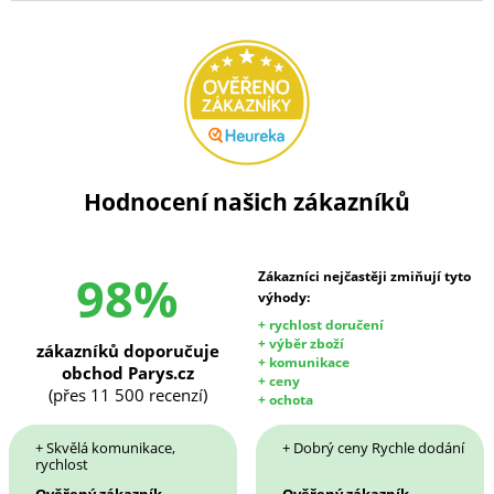
Hodnocení našich zákazníků
98%
Zákazníci nejčastěji zmiňují tyto
výhody:
+ rychlost doručení
+ výběr zboží
zákazníků doporučuje
+ komunikace
obchod Parys.cz
+ ceny
(přes 11 500 recenzí)
+ ochota
+ Skvělá komunikace,
+ Dobrý ceny Rychle dodání
rychlost