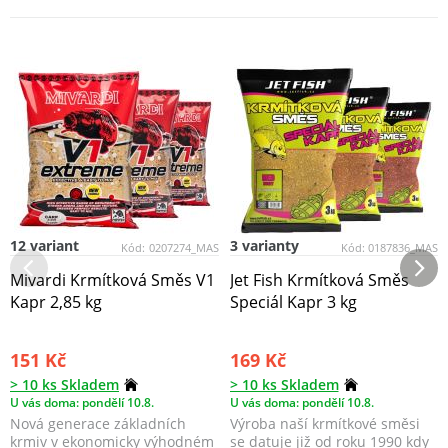
12 variant
3 varianty
Kód:
0207274_MAS
Kód:
0187836_MAS
Mivardi Krmítková Směs V1
Jet Fish Krmítková Směs
Kapr 2,85 kg
Speciál Kapr 3 kg
151 Kč
169 Kč
> 10 ks Skladem
> 10 ks Skladem
U vás doma: pondělí 10.8.
U vás doma: pondělí 10.8.
Nová generace základních
Výroba naší krmítkové směsi
krmiv v ekonomicky výhodném
se datuje již od roku 1990 kdy