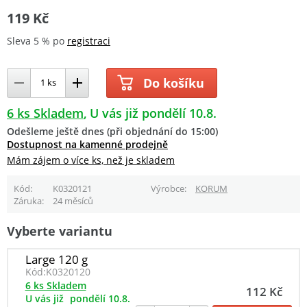
119 Kč
Sleva 5 % po
registraci
Do košíku
6 ks Skladem
U vás již pondělí 10.8.
Odešleme ještě dnes (při objednání do 15:00)
Dostupnost na kamenné prodejně
Mám zájem o více ks, než je skladem
Kód
K0320121
Výrobce
KORUM
Záruka
24 měsíců
Vyberte variantu
Large 120 g
Kód:
K0320120
6 ks Skladem
112 Kč
U vás již
pondělí 10.8.