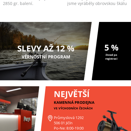
2850 gr. balení.
jsme vyráběly obrovskou škálu
všech možný...
5 %
SLEVY AŽ 12 %
ihned po
VĚRNOSTNÍ PROGRAM
registraci
NEJVĚTŠÍ
KAMENNÁ PRODEJNA
VE VÝCHODNÍCH ČECHÁCH
Průmyslová 1292
506 01 Jičín
Po-Ne: 8:00-19:00