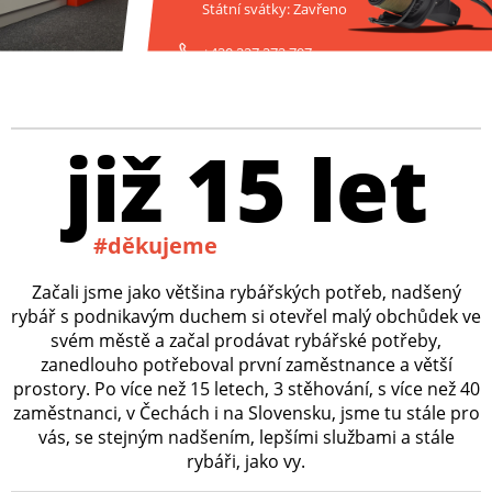
Státní svátky: Zavřeno
+420 227 272 797
již 15 let
#děkujeme
Začali jsme jako většina rybářských potřeb, nadšený
rybář s podnikavým duchem si otevřel malý obchůdek ve
svém městě a začal prodávat rybářské potřeby,
zanedlouho potřeboval první zaměstnance a větší
prostory. Po více než 15 letech, 3 stěhování, s více než 40
zaměstnanci, v Čechách i na Slovensku, jsme tu stále pro
vás, se stejným nadšením, lepšími službami a stále
rybáři, jako vy.