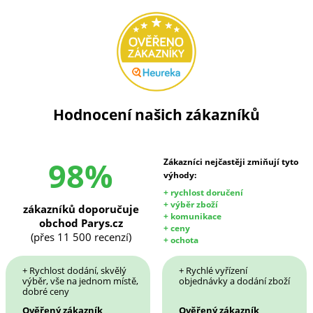
Hodnocení našich zákazníků
98%
Zákazníci nejčastěji zmiňují tyto
výhody:
+ rychlost doručení
+ výběr zboží
zákazníků doporučuje
+ komunikace
obchod Parys.cz
+ ceny
(přes 11 500 recenzí)
+ ochota
+ Rychlost dodání, skvělý
+ Rychlé vyřízení
výběr, vše na jednom místě,
objednávky a dodání zboží
dobré ceny
Ověřený zákazník
Ověřený zákazník