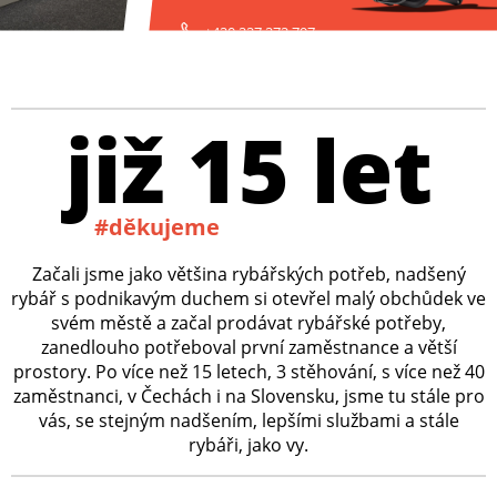
+420 227 272 797
již 15 let
#děkujeme
Začali jsme jako většina rybářských potřeb, nadšený
rybář s podnikavým duchem si otevřel malý obchůdek ve
svém městě a začal prodávat rybářské potřeby,
zanedlouho potřeboval první zaměstnance a větší
prostory. Po více než 15 letech, 3 stěhování, s více než 40
zaměstnanci, v Čechách i na Slovensku, jsme tu stále pro
vás, se stejným nadšením, lepšími službami a stále
rybáři, jako vy.