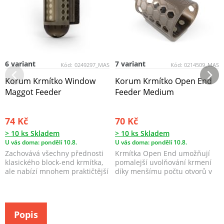
6 variant
7 variant
Kód:
0249297_MAS
Kód:
0214509_MAS
Korum Krmítko Window
Korum Krmítko Open End
Maggot Feeder
Feeder Medium
74 Kč
70 Kč
> 10 ks Skladem
> 10 ks Skladem
U vás doma: pondělí 10.8.
U vás doma: pondělí 10.8.
Zachovává všechny přednosti
Krmítka Open End umožňují
klasického block-end krmítka,
pomalejší uvolňování krmení
ale nabízí mnohem praktičtější
díky menšímu počtu otvorů v
a modernějš...
těle krmítka.
Popis