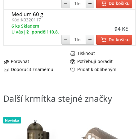
Do košíku
Medium 60 g
Kód:
K0320117
6 ks Skladem
94 Kč
U vás již
pondělí 10.8.
Do košíku
Tisknout
Porovnat
Potřebuji poradit
Doporučit známému
Přidat k oblíbeným
Další krmítka stejné značky
Novinka