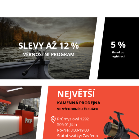
všech možný...
5 %
SLEVY AŽ 12 %
ihned po
VĚRNOSTNÍ PROGRAM
registraci
NEJVĚTŠÍ
KAMENNÁ PRODEJNA
VE VÝCHODNÍCH ČECHÁCH
Průmyslová 1292
506 01 Jičín
Po-Ne: 8:00-19:00
Státní svátky: Zavřeno