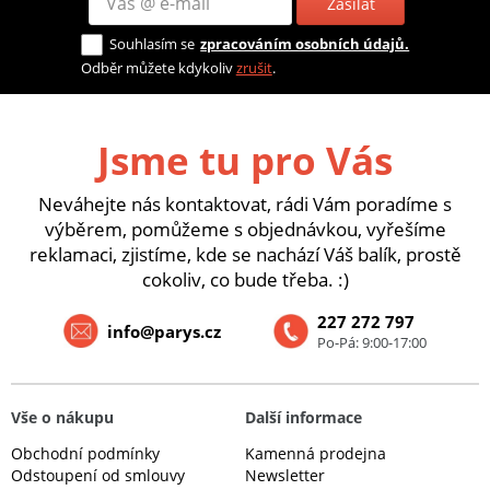
Zasílat
Souhlasím se
zpracováním osobních údajů.
Odběr můžete kdykoliv
zrušit
.
Jsme tu pro Vás
Neváhejte nás kontaktovat, rádi Vám poradíme s
výběrem, pomůžeme s objednávkou, vyřešíme
reklamaci, zjistíme, kde se nachází Váš balík, prostě
cokoliv, co bude třeba. :)
227 272 797
info@parys.cz
Po-Pá: 9:00-17:00
Vše o nákupu
Další informace
Obchodní podmínky
Kamenná prodejna
Odstoupení od smlouvy
Newsletter