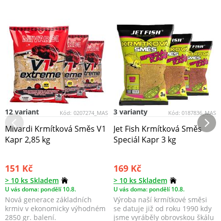
12 variant
3 varianty
Kód:
0207274_MAS
Kód:
0187836_MAS
Mivardi Krmítková Směs V1
Jet Fish Krmítková Směs
Kapr 2,85 kg
Speciál Kapr 3 kg
151 Kč
169 Kč
> 10 ks Skladem
> 10 ks Skladem
U vás doma: pondělí 10.8.
U vás doma: pondělí 10.8.
Nová generace základních
Výroba naší krmítkové směsi
krmiv v ekonomicky výhodném
se datuje již od roku 1990 kdy
2850 gr. balení.
jsme vyráběly obrovskou škálu