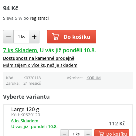
94 Kč
Sleva 5 % po
registraci
Do košíku
7 ks Skladem
U vás již pondělí 10.8.
Dostupnost na kamenné prodejně
Mám zájem o více ks, než je skladem
Kód
K0320118
Výrobce
KORUM
Záruka
24 měsíců
Vyberte variantu
Large 120 g
Kód:
K0320120
6 ks Skladem
112 Kč
U vás již
pondělí 10.8.
Do košíku