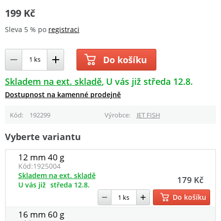
199 Kč
Sleva 5 % po
registraci
Do košíku
Skladem na ext. skladě
U vás již středa 12.8.
Dostupnost na kamenné prodejně
Kód
192299
Výrobce
JET FISH
Vyberte variantu
12 mm 40 g
Kód:
1925004
Skladem na ext. skladě
179 Kč
U vás již
středa 12.8.
Do košíku
16 mm 60 g