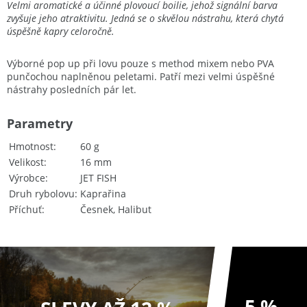
Velmi aromatické a účinné plovoucí boilie, jehož signální barva
zvyšuje jeho atraktivitu. Jedná se o skvělou nástrahu, která chytá
úspěšně kapry celoročně.
Výborné pop up při lovu pouze s method mixem nebo PVA
punčochou naplněnou peletami. Patří mezi velmi úspěšné
nástrahy posledních pár let.
Parametry
Hmotnost
60 g
Velikost
16 mm
Výrobce
JET FISH
Druh rybolovu
Kaprařina
Příchuť
Česnek, Halibut
5 %