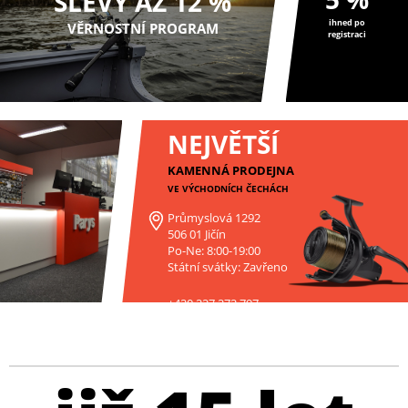
SLEVY AŽ 12 %
ihned po
VĚRNOSTNÍ PROGRAM
registraci
NEJVĚTŠÍ
KAMENNÁ PRODEJNA
VE VÝCHODNÍCH ČECHÁCH
Průmyslová 1292
506 01 Jičín
Po-Ne: 8:00-19:00
Státní svátky: Zavřeno
+420 227 272 797