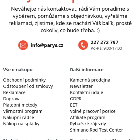
Neváhejte nás kontaktovat, rádi Vám poradíme s
výběrem, pomůžeme s objednávkou, vyřešíme
reklamaci, zjistíme, kde se nachází Váš balík, prostě
cokoliv, co bude třeba. :)
227 272 797
info@parys.cz
Po-Pá: 9:00-17:00
Vše o nákupu
Další informace
Obchodní podmínky
Kamenná prodejna
Odstoupení od smlouvy
Newsletter
Reklamace
Kontaktní údaje
Doprava
GDPR
Platební metody
EET
Věrnostní program
Volné pracovní pozice
Nákupní rádce
Affiliate program
Nákup na splátky
Rybářské zájezdy
Shimano Rod Test Center