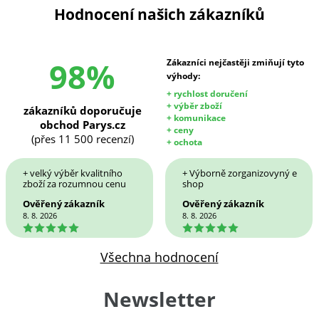
Hodnocení našich zákazníků
98%
Zákazníci nejčastěji zmiňují tyto
výhody:
+ rychlost doručení
+ výběr zboží
zákazníků doporučuje
+ komunikace
obchod Parys.cz
+ ceny
(přes 11 500 recenzí)
+ ochota
+ velký výběr kvalitního
+ Výborně zorganizovyný e
zboží za rozumnou cenu
shop
Ověřený zákazník
Ověřený zákazník
8. 8. 2026
8. 8. 2026
5
5
Všechna hodnocení
Newsletter