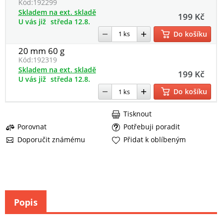
Kód:
192299
Skladem na ext. skladě
199 Kč
U vás již
středa 12.8.
Do košíku
20 mm 60 g
Kód:
192319
Skladem na ext. skladě
199 Kč
U vás již
středa 12.8.
Do košíku
Tisknout
Porovnat
Potřebuji poradit
Doporučit známému
Přidat k oblíbeným
Popis