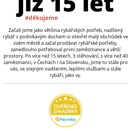
již 15 let
#děkujeme
Začali jsme jako většina rybářských potřeb, nadšený
rybář s podnikavým duchem si otevřel malý obchůdek ve
svém městě a začal prodávat rybářské potřeby,
zanedlouho potřeboval první zaměstnance a větší
prostory. Po více než 15 letech, 3 stěhování, s více než 40
zaměstnanci, v Čechách i na Slovensku, jsme tu stále pro
vás, se stejným nadšením, lepšími službami a stále
rybáři, jako vy.