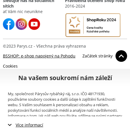
Sledujte nás na sociálních
Pravidelná ocenění Shop roku
sítích
2016-2024
ať Vám nic neunikne
©2023 Parys.cz - Všechna práva vyhrazena
BSSHOP: e-shop napojený na Pohodu
Začátek stránky
Cookies
Na vašem soukromí nám záleží
My, společnost Párysův rybářský ráj, s.r.o. IČO 48171930,
používáme soubory cookies a další údaje k zajištění funkčnosti
webu. S Vaším souhlasem k personalizaci obsahu a reklam,
poskytování funkcí sociálních médií a analýze naší návštěvnosti.
Informace o tom, jak náš web používáte, sdílíme se svými partnery
pro sociální média, inzerci a analýzy (například Google).
Zde
si
Více informací
můžete přečíst, jak tyto informace Google používá. Partneři tyto