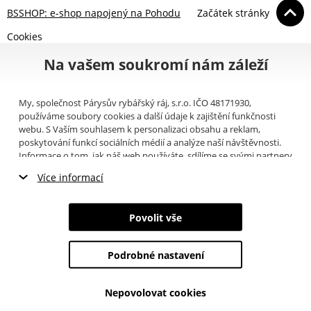
BSSHOP: e-shop napojený na Pohodu
Začátek stránky
Cookies
Na vašem soukromí nám záleží
My, společnost Párysův rybářský ráj, s.r.o. IČO 48171930,
používáme soubory cookies a další údaje k zajištění funkčnosti
webu. S Vaším souhlasem k personalizaci obsahu a reklam,
poskytování funkcí sociálních médií a analýze naší návštěvnosti.
Informace o tom, jak náš web používáte, sdílíme se svými partnery
pro sociální média, inzerci a analýzy (například Google).
Zde
si
Více informací
můžete přečíst, jak tyto informace Google používá. Partneři tyto
údaje mohou kombinovat s dalšími informacemi, které jste jim
Nezbytné cookies
poskytli nebo které získali v důsledku toho, že používáte jejich
Povolit vše
služby. Tyto údaje zahrnují cookies, data z dalších úložišť, IP
Marketingové cookies
adresu a další informace spojené s prohlížením webu. Svůj souhlas
se zpracováním cookies můžete odvolat
zde
.
Podrobné nastavení
Analytické cookies
Nepovolovat cookies
Údaje o uživatelích