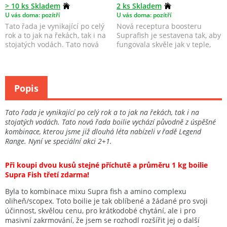
> 10 ks Skladem
2 ks Skladem
U vás doma: pozítří
U vás doma: pozítří
Tato řada je vynikající po celý
Nová receptura boosteru
rok a to jak na řekách, tak i na
Suprafish je sestavena tak, aby
stojatých vodách. Tato nová
fungovala skvěle jak v teple,
řada bo...
tak i ve stude...
Popis
Tato řada je vynikající po celý rok a to jak na řekách, tak i na
stojatých vodách. Tato nová řada boilie vychází původně z úspěšné
kombinace, kterou jsme již dlouhá léta nabízeli v řadě Legend
Range. Nyní ve speciální akci 2+1.
Při koupi dvou kusů stejné příchutě a průměru 1 kg boilie
Supra Fish třetí zdarma!
Byla to kombinace mixu Supra fish a amino complexu
oliheň/scopex. Toto boilie je tak oblíbené a žádané pro svoji
účinnost, skvělou cenu, pro krátkodobé chytání, ale i pro
masivní zakrmování, že jsem se rozhodl rozšířit jej o další