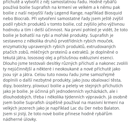
příchutě a vytvořit z něj samostatnou řadu. Hodně rybářů
používá boilie Suprafish na krmení ve velkém a k němu pak
boilie z naší nejvyšší řady Legend Range, například Biosquid
nebo Biocrab. Při vytvoření samostatné řady jsem ještě zvýšil
podíl rybích produktů v tomto boilie, což zvýšilo jeho výživnou
hodnotu a tím i delší účinnost. Na první pohled je vidět, že toto
boilie je bohatší na rybí a mořské produkty. Suprafish je
sestaveno z několika druhů prvotřídních rybích mouček,
enzymaticky upravených rybích produktů, extrudovaných
ptačích zobů, mléčných proteinů a extraktů. Je doplněné o
tekutá játra, lososový olej a příslušnou exkluzivní esenci.
Dlouho jsme testovali desítky různých příchutí a nakonec zvolili
ty nejúčinnější a některé i neokoukané a nové příchutě jako
jsou sýr a játra. Celou tuto novou řadu jsme samozřejmě
doplnili o další nezbytné produkty, jako jsou obalovací těsta,
dipy, boostery, plovoucí boilie a pelety ve stejných příchutích
jako je boilie. Je účinná při jednodenních vycházkách, ale i
dlouhodobých, třeba i několika týdenních výpravách. Já osobně
jsem boilie Suprafish úspěšně používal na masivní krmení na
velkých jezerech jako je například Lac du Der nebo Balaton.
Jsem si jistý, že toto nové boilie přinese hodně rybářům
nádherné úlovky.