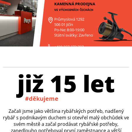
KAMENNÁ PRODEJNA
VE VÝCHODNÍCH ČECHÁCH
Průmyslová 1292
506 01 Jičín
Po-Ne: 8:00-19:00
Státní svátky: Zavřeno
+420 227 272 797
již 15 let
#děkujeme
Začali jsme jako většina rybářských potřeb, nadšený
rybář s podnikavým duchem si otevřel malý obchůdek ve
svém městě a začal prodávat rybářské potřeby,
zanedlouho potřeboval první zaměstnance a větší