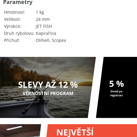
Parametry
Hmotnost
1 kg
Velikost
24 mm
Výrobce
JET FISH
Druh rybolovu
Kaprařina
Příchuť
Oliheň, Scopex
5 %
SLEVY AŽ 12 %
ihned po
VĚRNOSTNÍ PROGRAM
registraci
NEJVĚTŠÍ