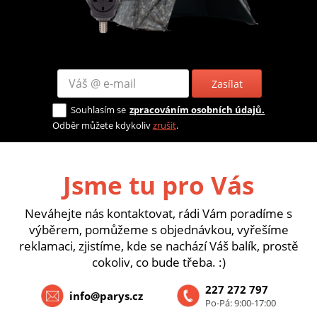
Zasílat
Souhlasím se
zpracováním osobních údajů.
Odběr můžete kdykoliv
zrušit
.
Jsme tu pro Vás
Neváhejte nás kontaktovat, rádi Vám poradíme s
výběrem, pomůžeme s objednávkou, vyřešíme
reklamaci, zjistíme, kde se nachází Váš balík, prostě
cokoliv, co bude třeba. :)
227 272 797
info@parys.cz
Po-Pá: 9:00-17:00