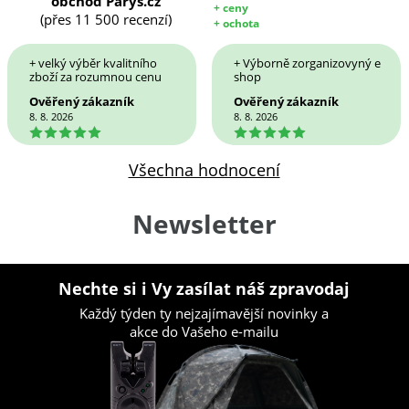
obchod Parys.cz
+ ceny
(přes 11 500 recenzí)
+ ochota
+ velký výběr kvalitního
+ Výborně zorganizovyný e
zboží za rozumnou cenu
shop
Ověřený zákazník
Ověřený zákazník
8. 8. 2026
8. 8. 2026
5
5
Všechna hodnocení
Newsletter
Nechte si i Vy zasílat náš zpravodaj
Každý týden ty nejzajímavější novinky a
akce do Vašeho e-mailu