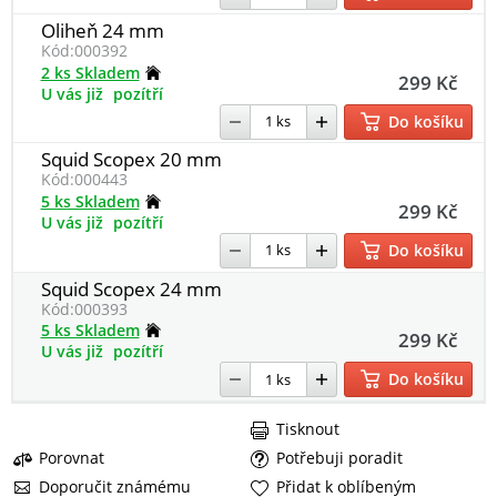
Oliheň 24 mm
Kód:
000392
2 ks Skladem
299 Kč
U vás již
pozítří
Do košíku
Squid Scopex 20 mm
Kód:
000443
5 ks Skladem
299 Kč
U vás již
pozítří
Do košíku
Squid Scopex 24 mm
Kód:
000393
5 ks Skladem
299 Kč
U vás již
pozítří
Do košíku
Tisknout
Porovnat
Potřebuji poradit
Doporučit známému
Přidat k oblíbeným