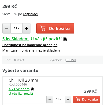
299 Kč
Sleva 5 % po
registraci
Do košíku
5 ks Skladem
U vás již pozítří
Dostupnost na kamenné prodejně
Mám zájem o více ks, než je skladem
Kód
000393
Výrobce
JET FISH
Vyberte variantu
Chilli Kril 20 mm
Kód:
000446
4 ks Skladem
299 Kč
U vás již
pozítří
Do košíku