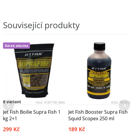
Související produkty
Dárek zdarma
8 variant
Kód:
0187158_MAS
Kód:
192213
Jet Fish Boilie Supra Fish 1
Jet Fish Booster Supra Fish
kg 2+1
Squid Scopex 250 ml
299 Kč
189 Kč