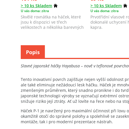
> 10 ks Skladem
> 10 ks Skladem
U vás doma: zítra
U vás doma: zítra
Skvělé rovnátka na háček, které
Prvotřídní vlasové 
jsou k dispozici ve třech
dokonalé uchycení 
velikostech a několika barevných
kapra.
provedení...
Popis
Slavné japonské háčky Hayabusa – nově v teflonové povrchové
Tento inovativní povrch zajišťuje nejen vyšší odolnost pr
ale také eliminuje nežádoucí lesk háčku. Háček je mnoh
zmenšeným průměrem, který snadno pronikne i do tvrdší
japonské technologii výroby se vyznačují extrémní ostros
snižuje riziko její ztráty. Ať už lovíte na řece nebo na 
Háček P-1 je navržený pro maximální účinnost při lovu
okamžitě otočí do správné polohy a spolehlivě se zasekn
montáže, tak i pro moderní prezentace nástrah.