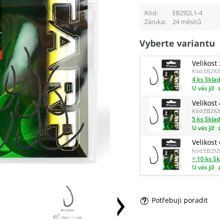
Kód
EB292L1-4
Záruka
24 měsíců
Vyberte variantu
Velikost 
Kód:
EB292
4 ks Skla
U vás již
Velikost 
Kód:
EB292
5 ks Skla
U vás již
Velikost 
Kód:
EB292
> 10 ks S
U vás již
Potřebuji poradit