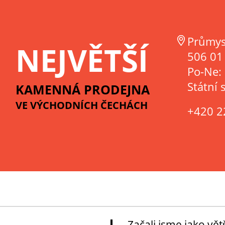
Průmys
NEJVĚTŠÍ
506 01 
Po-Ne:
Státní 
KAMENNÁ PRODEJNA
VE VÝCHODNÍCH ČECHÁCH
+420 2
Začali jsme jako vě