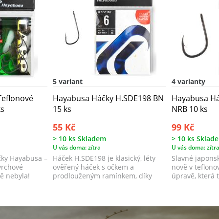
5 variant
4 varianty
Teflonové
Hayabusa Háčky H.SDE198 BN
Hayabusa Há
ks
15 ks
NRB 10 ks
55 Kč
99 Kč
> 10 ks Skladem
> 10 ks Sklad
U vás doma: zítra
U vás doma: zítr
čky Hayabusa –
Háček H.SDE198 je klasický, léty
Slavné japons
vrchové
ověřený háček s očkem a
nově v teflon
tě nebyla!
prodlouženým ramínkem, díky
úpravě, která 
kterému se vyro...