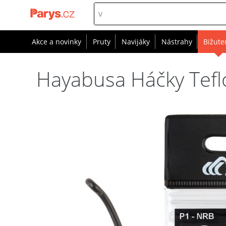
Akce a novinky
Pruty
Navijáky
Nástrahy
Bižute
Hayabusa Háčky Teflo