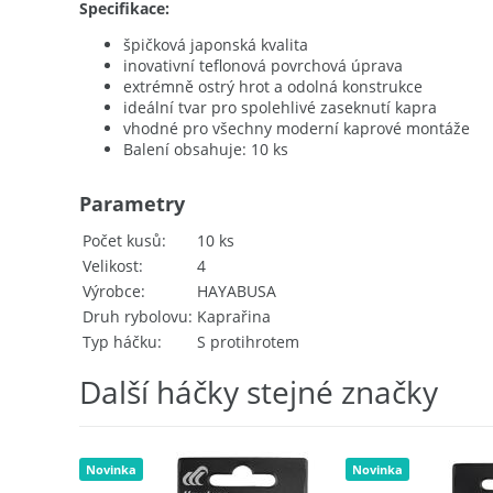
Specifikace:
špičková japonská kvalita
inovativní teflonová povrchová úprava
extrémně ostrý hrot a odolná konstrukce
ideální tvar pro spolehlivé zaseknutí kapra
vhodné pro všechny moderní kaprové montáže
Balení obsahuje: 10 ks
Parametry
Počet kusů
10 ks
Velikost
4
Výrobce
HAYABUSA
Druh rybolovu
Kaprařina
Typ háčku
S protihrotem
Další háčky stejné značky
Novinka
Novinka