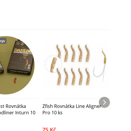
rys
Exkluzivn
2 varian
st Rovnátka
Zfish Rovnátka Line Aligner
One Mor
odliner Inturn 10
Pro 10 ks
Dazzler
10 ks
75 Kč
175 Kč