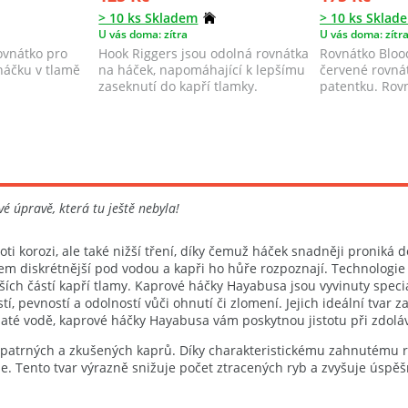
> 10 ks Skladem
> 10 ks Sklad
U vás doma: zítra
U vás doma: zítr
rovnátko pro
Hook Riggers jsou odolná rovnátka
Rovnátko Blood
háčku v tlamě
na háček, napomáhající k lepšímu
červené rovná
zaseknutí do kapří tlamky.
patentku. Rovn
 úpravě, která tu ještě nebyla!
oti korozi, ale také nižší tření, díky čemuž háček snadněji proniká 
em diskrétnější pod vodou a kapři ho hůře rozpoznají. Technologie 
ch částí kapří tlamy. Kaprové háčky Hayabusa jsou vyvinuty speciá
tí, pevností a odolností vůči ohnutí či zlomení. Jejich ideální tvar
stojaté vodě, kaprové háčky Hayabusa vám poskytnou jistotu při zdoláv
 opatrných a zkušených kaprů. Díky charakteristickému zahnutému 
e. Tento tvar výrazně snižuje počet ztracených ryb a zvyšuje úspěš