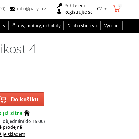
Přihlášení
0
CZ
00)
info@parys.cz
Registrujte se
ory
Čluny, motory, echoloty
Druh rybolovu
Výrobci
ikost 4
Do košíku
 již zítra
i objednání do 15:00)
é prodejně
ž je skladem