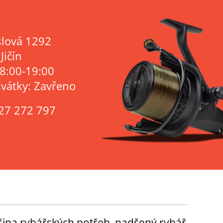
lová 1292
Jičín
 8:00-19:00
svátky: Zavřeno
27 272 797
tšina rybářských potřeb, nadšený rybář