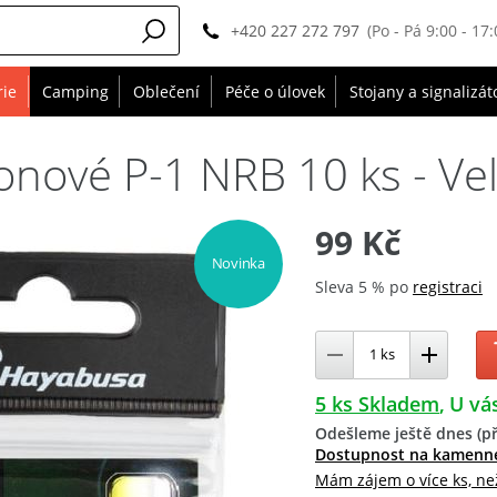
+420 227 272 797
(Po - Pá 9:00 - 17:
rie
Camping
Oblečení
Péče o úlovek
Stojany a signalizát
nové P-1 NRB 10 ks - Vel
99 Kč
Novinka
Sleva 5 % po
registraci
5 ks Skladem
U vás
Odešleme ještě dnes (př
Dostupnost na kamenn
Mám zájem o více ks, ne