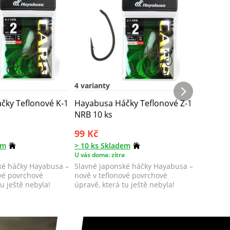
4 varianty
3 varian
čky Teflonové K-1
Hayabusa Háčky Teflonové Z-1
Hayabus
NRB 10 ks
1 NRB 1
99 Kč
99 Kč
em
> 10 ks Skladem
> 10 ks 
a
U vás doma: zítra
U vás doma
ké háčky Hayabusa –
Slavné japonské háčky Hayabusa –
Slavné j
ové povrchové
nově v teflonové povrchové
nově v t
tu ještě nebyla!
úpravě, která tu ještě nebyla!
úpravě, k