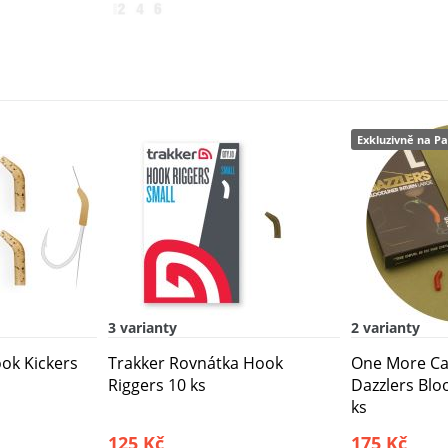
Exkluzivně na Pa
3 varianty
2 varianty
ok Kickers
Trakker Rovnátka Hook
One More Ca
Riggers 10 ks
Dazzlers Blo
ks
125 Kč
175 Kč