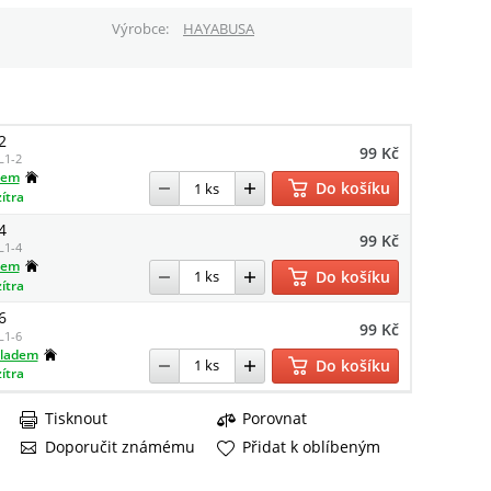
Výrobce
HAYABUSA
2
99 Kč
L1-2
dem
Do košíku
zítra
4
99 Kč
L1-4
dem
Do košíku
zítra
6
99 Kč
L1-6
kladem
Do košíku
zítra
Tisknout
Porovnat
Doporučit známému
Přidat k oblíbeným