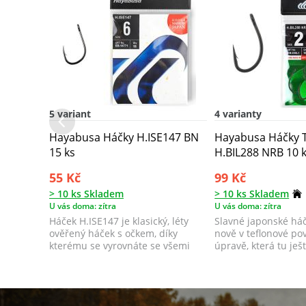
5 variant
4 varianty
Hayabusa Háčky H.ISE147 BN
Hayabusa Háčky 
15 ks
H.BIL288 NRB 10 
55 Kč
99 Kč
> 10 ks Skladem
> 10 ks Skladem
U vás doma: zítra
U vás doma: zítra
Háček H.ISE147 je klasický, léty
Slavné japonské há
ověřený háček s očkem, díky
nově v teflonové po
kterému se vyrovnáte se všemi
úpravě, která tu ješ
potenciál...