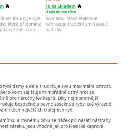
em
10 ks Skladem
10 ks Sk
a
U vás doma: zítra
U vás doma
liner Inturn je sytě
Rovnátko, které efektivně
Rovnátko 
tko, které připomíná
nahrazuje tradiční smrštovací
rovnátko,
átko je extra tuh...
hadičky.
Jeho tvar
t...
do rybí tlamy a déle si udržuje svou maximální ostrost,
Aero-Point zajišťuje mimořádně ostrý hrot se
lně pro náročný lov kaprů. Díky nejmodernější
 zaručuje bezpečné a pevné zaseknutí ryby, což výrazně
ání i těch největších trofejních ryb.
ramínku a rovnému očku se háček při nasátí nástrahy
nost záseku. Jsou vhodné jak pro klasické kaprové