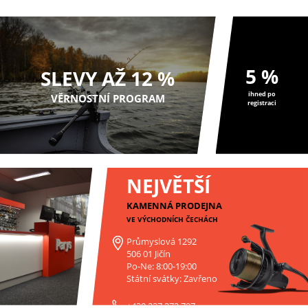
5 %
SLEVY AŽ 12 %
ihned po
VĚRNOSTNÍ PROGRAM
registraci
NEJVĚTŠÍ
KAMENNÁ PRODEJNA
VE VÝCHODNÍCH ČECHÁCH
Průmyslová 1292
506 01 Jičín
Po-Ne: 8:00-19:00
Státní svátky: Zavřeno
+420 227 272 797