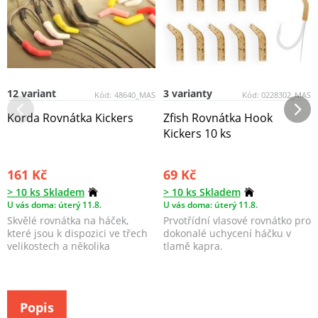
12 variant
3 varianty
Kód:
48640_MAS
Kód:
0228302_MAS
Korda Rovnátka Kickers
Zfish Rovnátka Hook
Kickers 10 ks
161 Kč
69 Kč
> 10 ks Skladem
> 10 ks Skladem
U vás doma: úterý 11.8.
U vás doma: úterý 11.8.
Skvělé rovnátka na háček,
Prvotřídní vlasové rovnátko pro
které jsou k dispozici ve třech
dokonalé uchycení háčku v
velikostech a několika
tlamě kapra.
barevných provedení...
Popis