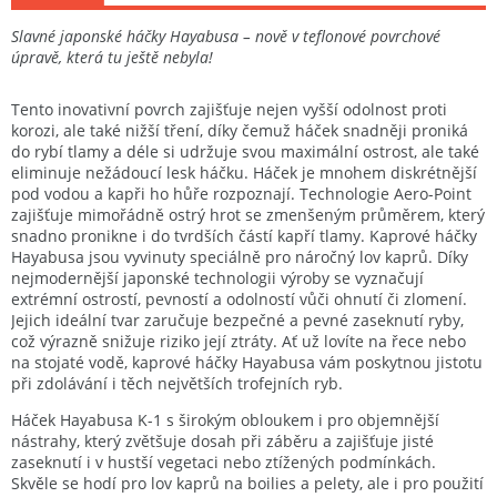
Slavné japonské háčky Hayabusa – nově v teflonové povrchové
úpravě, která tu ještě nebyla!
Tento inovativní povrch zajišťuje nejen vyšší odolnost proti
korozi, ale také nižší tření, díky čemuž háček snadněji proniká
do rybí tlamy a déle si udržuje svou maximální ostrost, ale také
eliminuje nežádoucí lesk háčku. Háček je mnohem diskrétnější
pod vodou a kapři ho hůře rozpoznají. Technologie Aero-Point
zajišťuje mimořádně ostrý hrot se zmenšeným průměrem, který
snadno pronikne i do tvrdších částí kapří tlamy. Kaprové háčky
Hayabusa jsou vyvinuty speciálně pro náročný lov kaprů. Díky
nejmodernější japonské technologii výroby se vyznačují
extrémní ostrostí, pevností a odolností vůči ohnutí či zlomení.
Jejich ideální tvar zaručuje bezpečné a pevné zaseknutí ryby,
což výrazně snižuje riziko její ztráty. Ať už lovíte na řece nebo
na stojaté vodě, kaprové háčky Hayabusa vám poskytnou jistotu
při zdolávání i těch největších trofejních ryb.
Háček Hayabusa K-1 s širokým obloukem i pro objemnější
nástrahy, který zvětšuje dosah při záběru a zajišťuje jisté
zaseknutí i v hustší vegetaci nebo ztížených podmínkách.
Skvěle se hodí pro lov kaprů na boilies a pelety, ale i pro použití