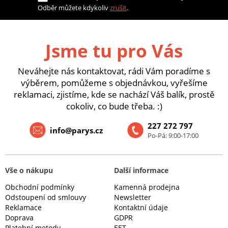
Odběr můžete kdykoliv
zrušit
.
Jsme tu pro Vás
Neváhejte nás kontaktovat, rádi Vám poradíme s
výběrem, pomůžeme s objednávkou, vyřešíme
reklamaci, zjistíme, kde se nachází Váš balík, prostě
cokoliv, co bude třeba. :)
227 272 797
info@parys.cz
Po-Pá: 9:00-17:00
Vše o nákupu
Další informace
Obchodní podmínky
Kamenná prodejna
Odstoupení od smlouvy
Newsletter
Reklamace
Kontaktní údaje
Doprava
GDPR
Platební metody
EET