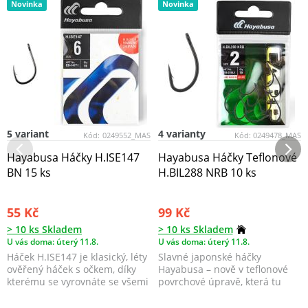
Novinka
Novinka
5 variant
4 varianty
Kód:
0249552_MAS
Kód:
0249478_MAS
Hayabusa Háčky H.ISE147
Hayabusa Háčky Teflonové
BN 15 ks
H.BIL288 NRB 10 ks
55 Kč
99 Kč
> 10 ks Skladem
> 10 ks Skladem
U vás doma: úterý 11.8.
U vás doma: úterý 11.8.
Háček H.ISE147 je klasický, léty
Slavné japonské háčky
ověřený háček s očkem, díky
Hayabusa – nově v teflonové
kterému se vyrovnáte se všemi
povrchové úpravě, která tu
potenciál...
ještě nebyla!