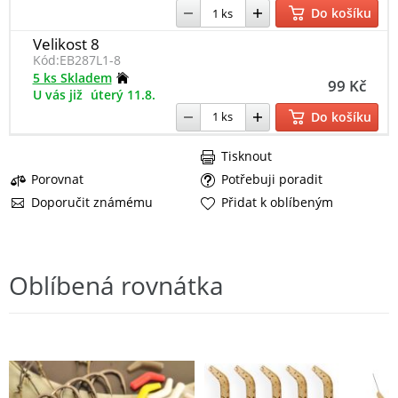
Do košíku
Velikost 8
Kód:
EB287L1-8
5 ks Skladem
99 Kč
U vás již
úterý 11.8.
Do košíku
Tisknout
Porovnat
Potřebuji poradit
Doporučit známému
Přidat k oblíbeným
Oblíbená rovnátka