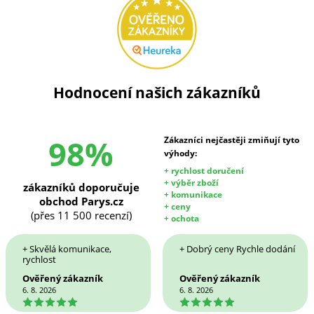
Hodnocení našich zákazníků
98%
Zákazníci nejčastěji zmiňují tyto
výhody:
+ rychlost doručení
+ výběr zboží
zákazníků doporučuje
+ komunikace
obchod Parys.cz
+ ceny
(přes 11 500 recenzí)
+ ochota
+ Skvělá komunikace,
+ Dobrý ceny Rychle dodání
rychlost
Ověřený zákazník
Ověřený zákazník
6. 8. 2026
6. 8. 2026
5
5