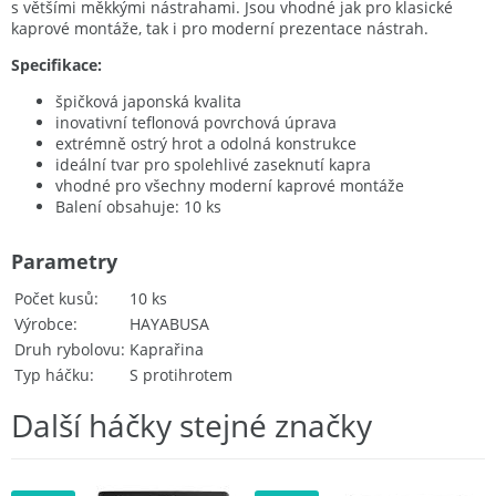
s většími měkkými nástrahami. Jsou vhodné jak pro klasické
kaprové montáže, tak i pro moderní prezentace nástrah.
Specifikace:
špičková japonská kvalita
inovativní teflonová povrchová úprava
extrémně ostrý hrot a odolná konstrukce
ideální tvar pro spolehlivé zaseknutí kapra
vhodné pro všechny moderní kaprové montáže
Balení obsahuje: 10 ks
Parametry
Počet kusů
10 ks
Výrobce
HAYABUSA
Druh rybolovu
Kaprařina
Typ háčku
S protihrotem
Další háčky stejné značky