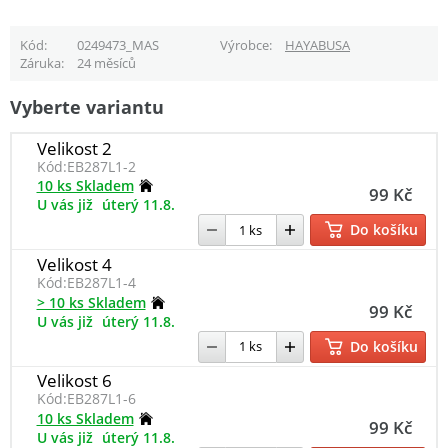
Kód
0249473_MAS
Výrobce
HAYABUSA
Záruka
24 měsíců
Vyberte variantu
Velikost 2
Kód:
EB287L1-2
10 ks Skladem
99 Kč
U vás již
úterý 11.8.
Do košíku
Velikost 4
Kód:
EB287L1-4
> 10 ks Skladem
99 Kč
U vás již
úterý 11.8.
Do košíku
Velikost 6
Kód:
EB287L1-6
10 ks Skladem
99 Kč
U vás již
úterý 11.8.