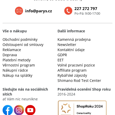
227 272 797
info@parys.cz
Po-Pá: 9:00-17:00
Vše o nákupu
Další informace
Obchodní podmínky
Kamenná prodejna
Odstoupení od smlouvy
Newsletter
Reklamace
Kontaktní údaje
Doprava
GDPR
Platební metody
EET
Věrnostní program
Volné pracovní pozice
Nákupní rádce
Affiliate program
Nákup na splátky
Rybářské zájezdy
Shimano Rod Test Center
Sledujte nás na sociálních
Pravidelná ocenění Shop roku
sítích
2016-2024
ať Vám nic neunikne