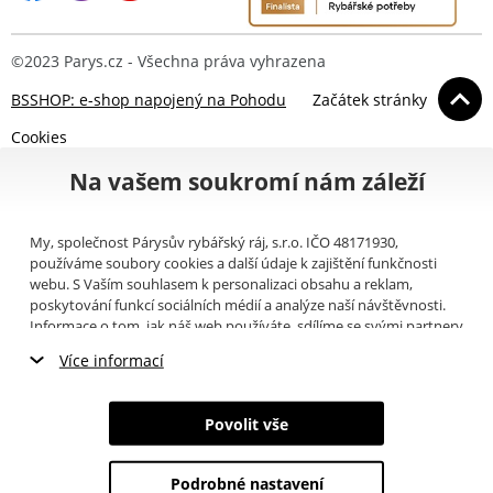
©2023 Parys.cz - Všechna práva vyhrazena
BSSHOP: e-shop napojený na Pohodu
Začátek stránky
Cookies
Na vašem soukromí nám záleží
My, společnost Párysův rybářský ráj, s.r.o. IČO 48171930,
používáme soubory cookies a další údaje k zajištění funkčnosti
webu. S Vaším souhlasem k personalizaci obsahu a reklam,
poskytování funkcí sociálních médií a analýze naší návštěvnosti.
Informace o tom, jak náš web používáte, sdílíme se svými partnery
pro sociální média, inzerci a analýzy (například Google).
Zde
si
Více informací
můžete přečíst, jak tyto informace Google používá. Partneři tyto
údaje mohou kombinovat s dalšími informacemi, které jste jim
Nezbytné cookies
poskytli nebo které získali v důsledku toho, že používáte jejich
Povolit vše
služby. Tyto údaje zahrnují cookies, data z dalších úložišť, IP
Marketingové cookies
adresu a další informace spojené s prohlížením webu. Svůj souhlas
se zpracováním cookies můžete odvolat
zde
.
Podrobné nastavení