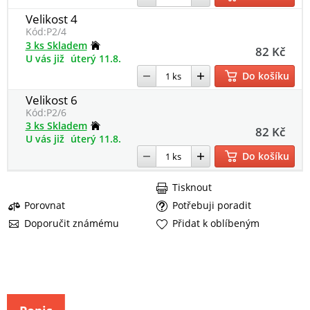
Velikost 4
Kód:
P2/4
3 ks Skladem
82 Kč
U vás již
úterý 11.8.
Do košíku
Velikost 6
Kód:
P2/6
3 ks Skladem
82 Kč
U vás již
úterý 11.8.
Do košíku
Tisknout
Porovnat
Potřebuji poradit
Doporučit známému
Přidat k oblíbeným