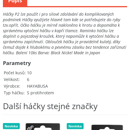
Popis
Háčky P2 lze použít i pro silové zdolávání do komplikovaných
podmínek Háčky využijete hlavně tam kde se potřebujete do ryby
tzv.opřít. Očko háčku je mírně nakloněno k hrotu a dopomáha k
správnému vytočení háčku v kapří tlamce. Ramínko háčku lze
doplnit o pojezdový kroužek, který napomůže k vytočení háčku a
správnému zapíchnutí. Oblouček háčku je pravidelně kulatý, díky
čemuž dojde k hlubokému a pevnému záseku bez tendence zaříznutí
háčku. Balení 10ks Barva: Black Nickel Made in Japan
Parametry
Počet kusů
10
Velikost
6
Výrobce
HAYABUSA
Typ háčku
S protihrotem
Další háčky stejné značky
Novinka
Novinka