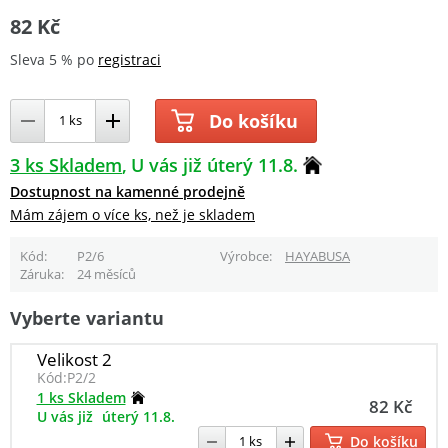
82 Kč
Sleva 5 % po
registraci
Do košíku
3 ks Skladem
U vás již úterý 11.8.
Dostupnost na kamenné prodejně
Mám zájem o více ks, než je skladem
Kód
P2/6
Výrobce
HAYABUSA
Záruka
24 měsíců
Vyberte variantu
Velikost 2
Kód:
P2/2
1 ks Skladem
82 Kč
U vás již
úterý 11.8.
Do košíku