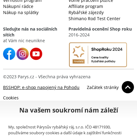
Věrnostní program
Volné pracovní pozice
Nákupní rádce
Affiliate program
Nákup na splátky
Rybářské zájezdy
Shimano Rod Test Center
Sledujte nás na sociálních
Pravidelná ocenění Shop roku
sítích
2016-2024
ať Vám nic neunikne
©2023 Parys.cz - Všechna práva vyhrazena
BSSHOP: e-shop napojený na Pohodu
Začátek stránky
Cookies
Na vašem soukromí nám záleží
My, společnost Párysův rybářský ráj, s.r.o. IČO 48171930,
používáme soubory cookies a další údaje k zajištění funkčnosti