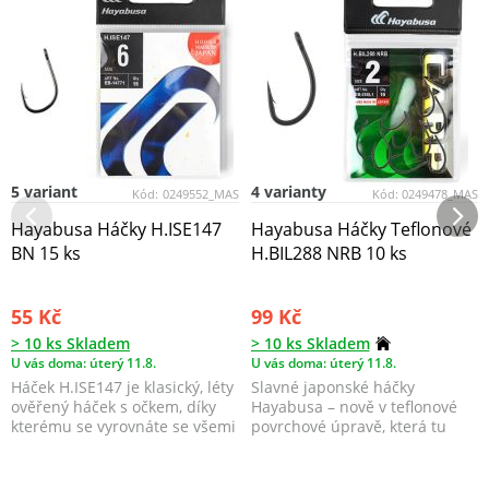
5 variant
4 varianty
Kód:
0249552_MAS
Kód:
0249478_MAS
Hayabusa Háčky H.ISE147
Hayabusa Háčky Teflonové
BN 15 ks
H.BIL288 NRB 10 ks
55 Kč
99 Kč
> 10 ks Skladem
> 10 ks Skladem
U vás doma: úterý 11.8.
U vás doma: úterý 11.8.
Háček H.ISE147 je klasický, léty
Slavné japonské háčky
ověřený háček s očkem, díky
Hayabusa – nově v teflonové
kterému se vyrovnáte se všemi
povrchové úpravě, která tu
potenciál...
ještě nebyla!