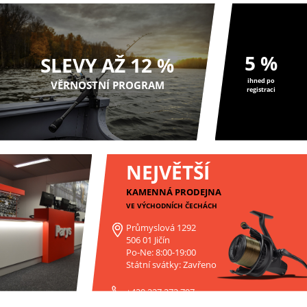
5 %
SLEVY AŽ 12 %
ihned po
VĚRNOSTNÍ PROGRAM
registraci
NEJVĚTŠÍ
KAMENNÁ PRODEJNA
VE VÝCHODNÍCH ČECHÁCH
Průmyslová 1292
506 01 Jičín
Po-Ne: 8:00-19:00
Státní svátky: Zavřeno
+420 227 272 797