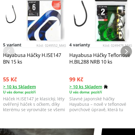
5 variant
4 varianty
Kód:
0249552_MAS
Kód:
0249478_MAS
Hayabusa Háčky H.ISE147
Hayabusa Háčky Teflonové
BN 15 ks
H.BIL288 NRB 10 ks
55 Kč
99 Kč
> 10 ks Skladem
> 10 ks Skladem
U vás doma: pozítří
U vás doma: pozítří
Háček H.ISE147 je klasický, léty
Slavné japonské háčky
ověřený háček s očkem, díky
Hayabusa – nově v teflonové
kterému se vyrovnáte se všemi
povrchové úpravě, která tu
potenciál...
ještě nebyla!