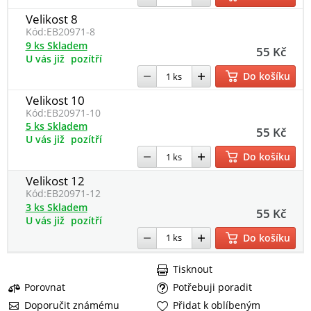
Velikost 8
Kód:
EB20971-8
9 ks Skladem
55 Kč
U vás již
pozítří
Do košíku
Velikost 10
Kód:
EB20971-10
5 ks Skladem
55 Kč
U vás již
pozítří
Do košíku
Velikost 12
Kód:
EB20971-12
3 ks Skladem
55 Kč
U vás již
pozítří
Do košíku
Tisknout
Porovnat
Potřebuji poradit
Doporučit známému
Přidat k oblíbeným