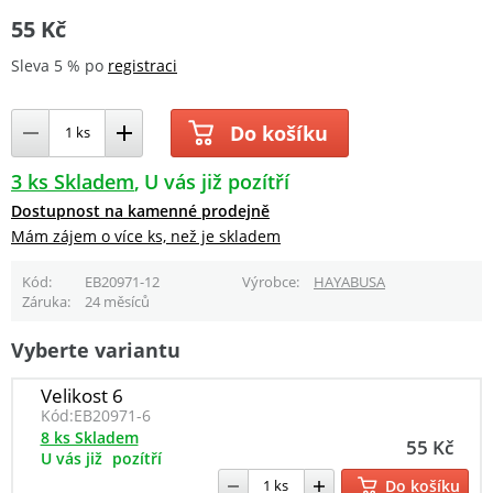
55 Kč
Sleva 5 % po
registraci
Do košíku
3 ks Skladem
U vás již pozítří
Dostupnost na kamenné prodejně
Mám zájem o více ks, než je skladem
Kód
EB20971-12
Výrobce
HAYABUSA
Záruka
24 měsíců
Vyberte variantu
Velikost 6
Kód:
EB20971-6
8 ks Skladem
55 Kč
U vás již
pozítří
Do košíku