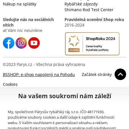
Nákup na splátky
Rybářské zájezdy
Shimano Rod Test Center
Sledujte nás na sociálních
Pravidelná ocenění Shop roku
sítích
2016-2024
ať Vám nic neunikne
©2023 Parys.cz - Všechna práva vyhrazena
BSSHOP: e-shop napojený na Pohodu
Začátek stránky
Cookies
Na vašem soukromí nám záleží
My, společnost Párysův rybářský ráj, s.r.o. IČO 48171930,
používáme soubory cookies a další údaje k zajištění funkčnosti
webu. S Vaším souhlasem k personalizaci obsahu a reklam,
poskytování funkcí sociálních médií a analýze naší návštěvnosti.