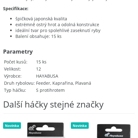
Specifikace:
špičková japonská kvalita
extrémně ostrý hrot a odolná konstrukce
ideální tvar pro spolehlivé zaseknutí ryby
Balení obsahuje: 15 ks
Parametry
Počet kusů
15 ks
Velikost
12
Výrobce
HAYABUSA
Druh rybolovu
Feeder, Kaprařina, Plavaná
Typ háčku
S protihrotem
Další háčky stejné značky
Novinka
Novinka