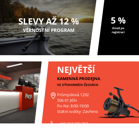
5 %
SLEVY AŽ 12 %
ihned po
VĚRNOSTNÍ PROGRAM
registraci
NEJVĚTŠÍ
KAMENNÁ PRODEJNA
VE VÝCHODNÍCH ČECHÁCH
Průmyslová 1292
506 01 Jičín
Po-Ne: 8:00-19:00
Státní svátky: Zavřeno
+420 227 272 797