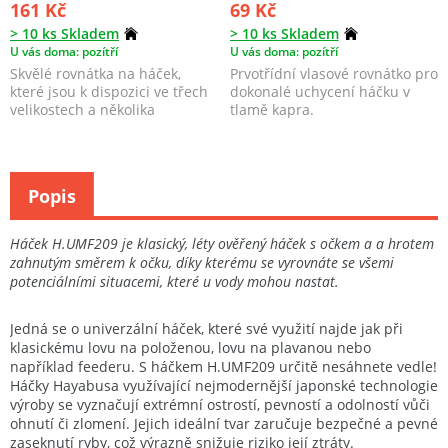
161 Kč
69 Kč
> 10 ks Skladem
> 10 ks Skladem
U vás doma: pozítří
U vás doma: pozítří
Skvělé rovnátka na háček,
Prvotřídní vlasové rovnátko pro
které jsou k dispozici ve třech
dokonalé uchycení háčku v
velikostech a několika
tlamě kapra.
barevných provedení...
Popis
Háček H.UMF209 je klasický, léty ověřený háček s očkem a a hrotem
zahnutým směrem k očku, díky kterému se vyrovnáte se všemi
potenciálními situacemi, které u vody mohou nastat.
Jedná se o univerzální háček, které své využití najde jak při
klasickému lovu na položenou, lovu na plavanou nebo
například feederu. S háčkem H.UMF209 určitě nesáhnete vedle!
Háčky Hayabusa využívající nejmodernější japonské technologie
výroby se vyznačují extrémní ostrostí, pevností a odolností vůči
ohnutí či zlomení. Jejich ideální tvar zaručuje bezpečné a pevné
zaseknutí ryby, což výrazně snižuje riziko její ztráty.