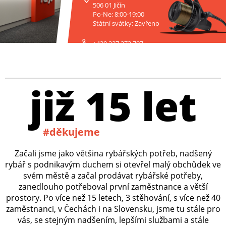
506 01 Jičín
Po-Ne: 8:00-19:00
Státní svátky: Zavřeno
+420 227 272 797
již 15 let
#děkujeme
Začali jsme jako většina rybářských potřeb, nadšený
rybář s podnikavým duchem si otevřel malý obchůdek ve
svém městě a začal prodávat rybářské potřeby,
zanedlouho potřeboval první zaměstnance a větší
prostory. Po více než 15 letech, 3 stěhování, s více než 40
zaměstnanci, v Čechách i na Slovensku, jsme tu stále pro
vás, se stejným nadšením, lepšími službami a stále