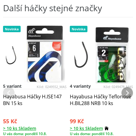
Další háčky stejné značky
Novinka
Novinka
5 variant
4 varianty
Kód:
0249552_MAS
Kód:
0249478_MAS
Hayabusa Háčky H.ISE147
Hayabusa Háčky Teflonové
BN 15 ks
H.BIL288 NRB 10 ks
55 Kč
99 Kč
> 10 ks Skladem
> 10 ks Skladem
U vás doma: pondělí 10.8.
U vás doma: pondělí 10.8.