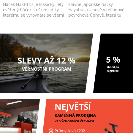
Háček H.ISE147 je klasický, léty
Slavné japonské háčky
ověřený háček s očkem, díky
Hayabusa – nově v teflonové
kterému se vyrovnáte se všemi
povrchové úpravě, která tu
potenciál...
ještě nebyla!
5 %
SLEVY AŽ 12 %
ihned po
VĚRNOSTNÍ PROGRAM
registraci
NEJVĚTŠÍ
KAMENNÁ PRODEJNA
VE VÝCHODNÍCH ČECHÁCH
Průmyslová 1292