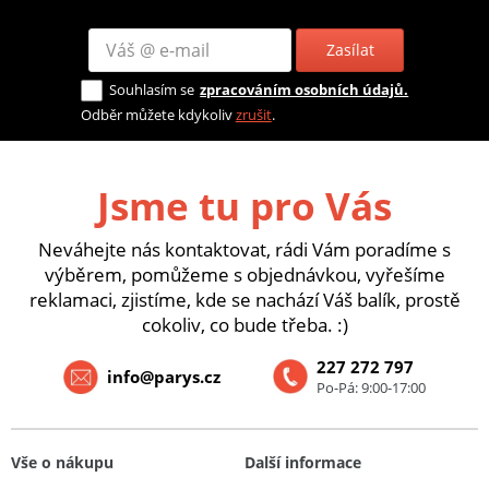
Zasílat
Souhlasím se
zpracováním osobních údajů.
Odběr můžete kdykoliv
zrušit
.
Jsme tu pro Vás
Neváhejte nás kontaktovat, rádi Vám poradíme s
výběrem, pomůžeme s objednávkou, vyřešíme
reklamaci, zjistíme, kde se nachází Váš balík, prostě
cokoliv, co bude třeba. :)
227 272 797
info@parys.cz
Po-Pá: 9:00-17:00
Vše o nákupu
Další informace