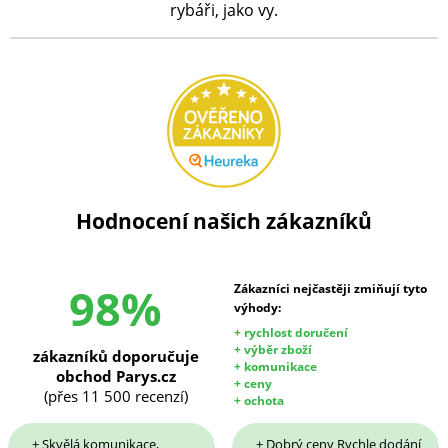
rybáři, jako vy.
Hodnocení našich zákazníků
98%
Zákazníci nejčastěji zmiňují tyto
výhody:
+ rychlost doručení
+ výběr zboží
zákazníků doporučuje
+ komunikace
obchod Parys.cz
+ ceny
(přes 11 500 recenzí)
+ ochota
+ Skvělá komunikace,
+ Dobrý ceny Rychle dodání