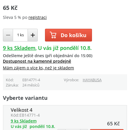
65 Kč
Sleva 5 % po
registraci
Do košíku
9 ks Skladem
U vás již pondělí 10.8.
Odešleme ještě dnes (při objednání do 15:00)
Dostupnost na kamenné prodejně
Mám zájem o více ks, než je skladem
Kód
EB14771-4
Výrobce
HAYABUSA
Záruka
24 měsíců
Vyberte variantu
Velikost 4
Kód:
EB14771-4
9 ks Skladem
65 Kč
U vás již
pondělí 10.8.