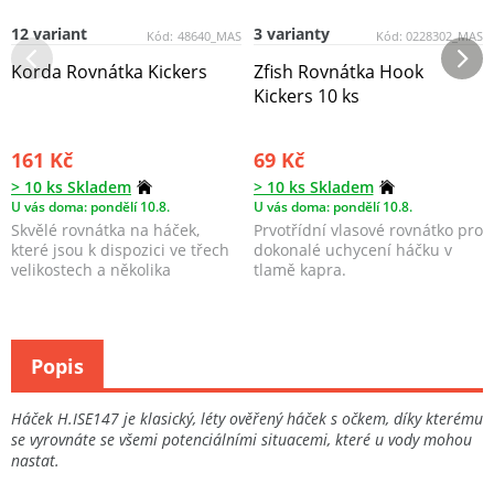
12 variant
3 varianty
Kód:
48640_MAS
Kód:
0228302_MAS
Korda Rovnátka Kickers
Zfish Rovnátka Hook
Kickers 10 ks
161 Kč
69 Kč
> 10 ks Skladem
> 10 ks Skladem
U vás doma: pondělí 10.8.
U vás doma: pondělí 10.8.
Skvělé rovnátka na háček,
Prvotřídní vlasové rovnátko pro
které jsou k dispozici ve třech
dokonalé uchycení háčku v
velikostech a několika
tlamě kapra.
barevných provedení...
Popis
Háček H.ISE147 je klasický, léty ověřený háček s očkem, díky kterému
se vyrovnáte se všemi potenciálními situacemi, které u vody mohou
nastat.