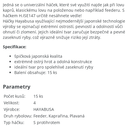
Jedná se o univerzální háček, které své využití najde jak při lovu
kaprů, klasickému lovu na položenou nebo například feederu. S
háčkem H.ISE147 určitě nesáhnete vedle!
Háčky Hayabusa využívající nejmodernější japonské technologie
výroby se vyznačují extrémní ostrostí, pevností a odolností vůči
ohnutí či zlomení. Jejich ideální tvar zaručuje bezpečné a pevné
zaseknutí ryby, což výrazně snižuje riziko její ztráty.
Specifikace:
špičková japonská kvalita
extrémně ostrý hrot a odolná konstrukce
ideální tvar pro spolehlivé zaseknutí ryby
Balení obsahuje: 15 ks
Parametry
Počet kusů
15 ks
Velikost
4
Výrobce
HAYABUSA
Druh rybolovu
Feeder, Kaprařina, Plavaná
Typ háčku
S protihrotem