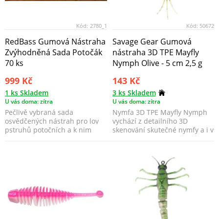
Kód:
2780_1
Kód:
50672
RedBass Gumová Nástraha
Savage Gear Gumová
Zvýhodněná Sada Potočák
nástraha 3D TPE Mayfly
70 ks
Nymph Olive - 5 cm 2,5 g
999 Kč
143 Kč
1 ks Skladem
3 ks Skladem
U vás doma: zítra
U vás doma: zítra
Pečlivě vybraná sada
Nymfa 3D TPE Mayfly Nymph
osvědčených nástrah pro lov
vychází z detailního 3D
pstruhů potočních a k nim
skenování skutečné nymfy a i v
odpovídající jigové hlavi...
této malé velikosti...