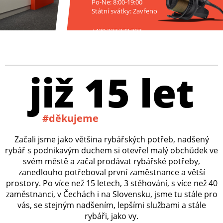
Po-Ne: 8:00-19:00
Státní svátky: Zavřeno
+420 227 272 797
již 15 let
#děkujeme
Začali jsme jako většina rybářských potřeb, nadšený
rybář s podnikavým duchem si otevřel malý obchůdek ve
svém městě a začal prodávat rybářské potřeby,
zanedlouho potřeboval první zaměstnance a větší
prostory. Po více než 15 letech, 3 stěhování, s více než 40
zaměstnanci, v Čechách i na Slovensku, jsme tu stále pro
vás, se stejným nadšením, lepšími službami a stále
rybáři, jako vy.