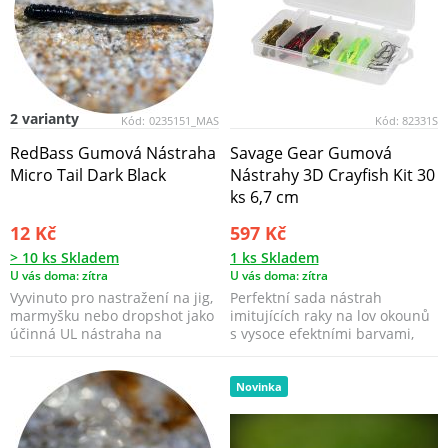
2 varianty
Kód:
0235151_MAS
Kód:
82331S
RedBass Gumová Nástraha
Savage Gear Gumová
Micro Tail Dark Black
Nástrahy 3D Crayfish Kit 30
ks 6,7 cm
12 Kč
597 Kč
> 10 ks Skladem
1 ks Skladem
U vás doma: zítra
U vás doma: zítra
Vyvinuto pro nastražení na jig,
Perfektní sada nástrah
marmyšku nebo dropshot jako
imitujících raky na lov okounů
účinná UL nástraha na
s vysoce efektními barvami,
všechny ryby nebo ...
jigovými hlavičkam...
Novinka