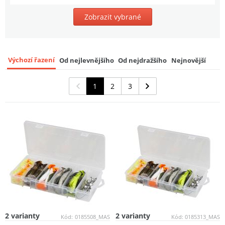
Zobrazit vybrané
Výchozí řazení
Od nejlevnějšího
Od nejdražšího
Nejnovější
1
2
3
2 varianty
2 varianty
Kód:
0185508_MAS
Kód:
0185313_MAS