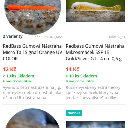
2 varianty
Kód:
0235163_MAS
Kód:
54_81
RedBass Gumová Nástraha
Redbass Gumová Nástraha
Micro Tail Signal Orange UV
Mikrosmáček SSF 1B
COLOR
Gold/Silver GT - 4 cm 0,6 g
12 Kč
14 Kč
> 10 ks Skladem
> 10 ks Skladem
U vás doma: zítra
U vás doma: zítra
Vyvinuto pro nastražení na jig,
Ručně vyráběný extra měkký
marmyšku nebo dropshot jako
špičkový smáček, který ryba
účinná UL nástraha na
jen tak "nevyplivne" a díky
všechny ryby nebo ...
použitému mimořád...
Novinka