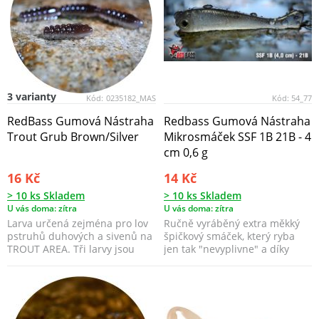
3 varianty
Kód:
0235182_MAS
Kód:
54_77
RedBass Gumová Nástraha
Redbass Gumová Nástraha
Trout Grub Brown/Silver
Mikrosmáček SSF 1B 21B - 4
cm 0,6 g
16 Kč
14 Kč
> 10 ks Skladem
> 10 ks Skladem
U vás doma: zítra
U vás doma: zítra
Larva určená zejména pro lov
Ručně vyráběný extra měkký
pstruhů duhových a sivenů na
špičkový smáček, který ryba
TROUT AREA. Tři larvy jsou
jen tak "nevyplivne" a díky
spojeny a lze j...
použitému mimořád...