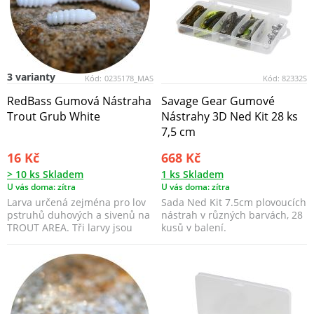
3 varianty
Kód:
0235178_MAS
Kód:
82332S
RedBass Gumová Nástraha
Savage Gear Gumové
Trout Grub White
Nástrahy 3D Ned Kit 28 ks
7,5 cm
16 Kč
668 Kč
> 10 ks Skladem
1 ks Skladem
U vás doma: zítra
U vás doma: zítra
Larva určená zejména pro lov
Sada Ned Kit 7.5cm plovoucích
pstruhů duhových a sivenů na
nástrah v různých barvách, 28
TROUT AREA. Tři larvy jsou
kusů v balení.
spojeny a lze j...