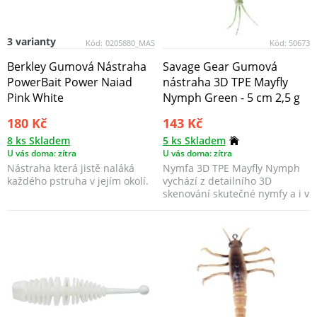
3 varianty
Kód:
0205880_MAS
Kód:
50673
Berkley Gumová Nástraha
Savage Gear Gumová
PowerBait Power Naiad
nástraha 3D TPE Mayfly
Pink White
Nymph Green - 5 cm 2,5 g
180 Kč
143 Kč
8 ks Skladem
5 ks Skladem
U vás doma: zítra
U vás doma: zítra
Nástraha která jistě naláká
Nymfa 3D TPE Mayfly Nymph
každého pstruha v jejím okolí.
vychází z detailního 3D
skenování skutečné nymfy a i v
této malé velikosti...