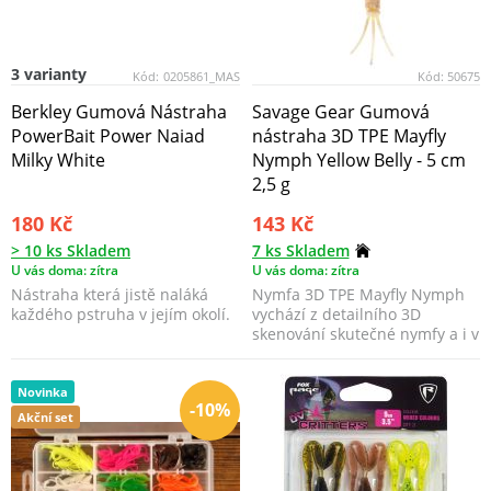
3 varianty
Kód:
0205861_MAS
Kód:
50675
Berkley Gumová Nástraha
Savage Gear Gumová
PowerBait Power Naiad
nástraha 3D TPE Mayfly
Milky White
Nymph Yellow Belly - 5 cm
2,5 g
180 Kč
143 Kč
> 10 ks Skladem
7 ks Skladem
U vás doma: zítra
U vás doma: zítra
Nástraha která jistě naláká
Nymfa 3D TPE Mayfly Nymph
každého pstruha v jejím okolí.
vychází z detailního 3D
skenování skutečné nymfy a i v
této malé velikosti...
Novinka
-10%
Akční set