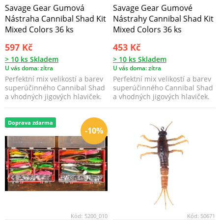
Savage Gear Gumová
Savage Gear Gumové
Nástraha Cannibal Shad Kit
Nástrahy Cannibal Shad Kit
Mixed Colors 36 ks
Mixed Colors 36 ks
597 Kč
453 Kč
> 10 ks Skladem
> 10 ks Skladem
U vás doma: zítra
U vás doma: zítra
Perfektní mix velikostí a barev
Perfektní mix velikostí a barev
superúčinného Cannibal Shad
superúčinného Cannibal Shad
a vhodných jigových hlaviček.
a vhodných jigových hlaviček.
Doprava zdarma
-10%
Kód:
5200_010
Kód:
50671