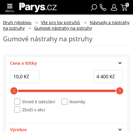
0
Menu
Druh rybolovu
Vše pro lov pstruhů
Návnady a nástrahy
na pstruhy
Gumové nástrahy na pstruhy
Gumové nástrahy na pstruhy
Cena a štítky
Ihned k odeslání
Novinky
Zboží v akci
Výrobce