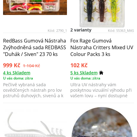
2 varianty
Kód:
2790_1
Kód:
55363_MAS
RedBass Gumová Nástraha
Fox Rage Gumová
Zvýhodněná sada REDBASS
Nástraha Critters Mixed UV
"Duhák / Siven" 23 70 ks
Colour Packs 3 ks
999 Kč
102 Kč
1 104 Kč
4 ks Skladem
5 ks Skladem
U vás doma: zítra
U vás doma: zítra
Pečlivě vybraná sada
Ultra UV nástrahy vám
osvědčených nástrah pro lov
poskytnou vizuální výhodu při
pstruhů duhových, sivenů a k
vašem lovu – nyní dostupné
nim odpovídající jigov...
také v multi-barevnýc...