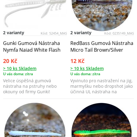
2 varianty
2 varianty
Kód:
52454_MAS
Kód:
0235149_MAS
Gunki Gumová Nástraha
RedBass Gumová Nástraha
Nymfa Naiad White Flash
Micro Tail Brown/Silver
20 Kč
12 Kč
> 10 ks Skladem
> 10 ks Skladem
U vás doma: zítra
U vás doma: zítra
Velice úspěšná gumová
Vyvinuto pro nastražení na jig,
nástraha na pstruhy nebo
marmyšku nebo dropshot jako
okouny od firmy Gunki!
účinná UL nástraha na
všechny ryby nebo ...