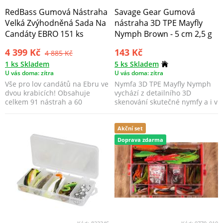
RedBass Gumová Nástraha
Savage Gear Gumová
Velká Zvýhodněná Sada Na
nástraha 3D TPE Mayfly
Candáty EBRO 151 ks
Nymph Brown - 5 cm 2,5 g
4 399 Kč
143 Kč
4 885 Kč
1 ks Skladem
5 ks Skladem
U vás doma: zítra
U vás doma: zítra
Vše pro lov candátů na Ebru ve
Nymfa 3D TPE Mayfly Nymph
dvou krabicích! Obsahuje
vychází z detailního 3D
celkem 91 nástrah a 60
skenování skutečné nymfy a i v
jigových hlaviček.
této malé velikosti...
Akční set
Doprava zdarma