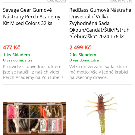
Kód:
82334S
Kód:
9770_010
Savage Gear Gumové
RedBass Gumová Nástraha
Nástrahy Perch Academy
Univerzální Velká
Kit Mixed Colors 32 ks
Zvýhodněná Sada
Okoun/Candát/Štik/Pstruh
"Čeburaška" 2024 176 ks
477 Kč
2 499 Kč
1 ks Skladem
2 ks Skladem
U vás doma: zítra
U vás doma: zítra
Procvičte si dovednosti, které
Velká univerzální sada, která
jste se naučili z našich videí
má motto: vše v jedné krabici
Perch Academy na YouTube, s
na všechny dravce.
touto úžas...