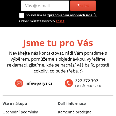
Zasílat
Souhlasím se
zpracováním osobních údajů.
Odběr můžete kdykoliv
zrušit
.
Jsme tu pro Vás
Neváhejte nás kontaktovat, rádi Vám poradíme s
výběrem, pomůžeme s objednávkou, vyřešíme
reklamaci, zjistíme, kde se nachází Váš balík, prostě
cokoliv, co bude třeba. :)
227 272 797
info@parys.cz
Po-Pá: 9:00-17:00
Vše o nákupu
Další informace
Obchodní podmínky
Kamenná prodejna