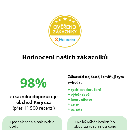
Hodnocení našich zákazníků
98%
Zákazníci nejčastěji zmiňují tyto
výhody:
+ rychlost doručení
+ výběr zboží
zákazníků doporučuje
+ komunikace
obchod Parys.cz
+ ceny
(přes 11 500 recenzí)
+ ochota
+ Jednak cena a pak rychle
+ velký výběr kvalitního
dodání
zboží za rozumnou cenu