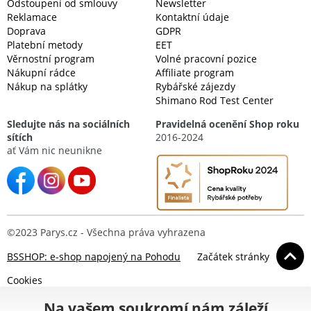
Odstoupení od smlouvy
Newsletter
Reklamace
Kontaktní údaje
Doprava
GDPR
Platební metody
EET
Věrnostní program
Volné pracovní pozice
Nákupní rádce
Affiliate program
Nákup na splátky
Rybářské zájezdy
Shimano Rod Test Center
Sledujte nás na sociálních
Pravidelná ocenění Shop roku
sítích
2016-2024
ať Vám nic neunikne
©2023 Parys.cz - Všechna práva vyhrazena
BSSHOP: e-shop napojený na Pohodu
Začátek stránky
Cookies
Na vašem soukromí nám záleží