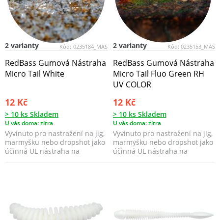
2 varianty
2 varianty
Kód:
0235184_MAS
Kód:
0235153_MAS
RedBass Gumová Nástraha
RedBass Gumová Nástraha
Micro Tail White
Micro Tail Fluo Green RH
UV COLOR
12 Kč
12 Kč
> 10 ks Skladem
> 10 ks Skladem
U vás doma: zítra
U vás doma: zítra
Vyvinuto pro nastražení na jig,
Vyvinuto pro nastražení na jig,
marmyšku nebo dropshot jako
marmyšku nebo dropshot jako
účinná UL nástraha na
účinná UL nástraha na
všechny ryby nebo ...
všechny ryby nebo ...