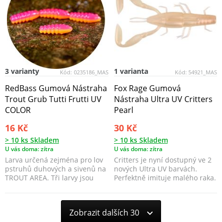
3 varianty
1 varianta
Kód:
0235186_MAS
Kód:
54921_MAS
RedBass Gumová Nástraha
Fox Rage Gumová
Trout Grub Tutti Frutti UV
Nástraha Ultra UV Critters
COLOR
Pearl
16 Kč
30 Kč
> 10 ks Skladem
> 10 ks Skladem
U vás doma: zítra
U vás doma: zítra
Larva určená zejména pro lov
Critters je nyní dostupný ve 2
pstruhů duhových a sivenů na
nových Ultra UV barvách.
TROUT AREA. Tři larvy jsou
Perfektně imituje malého raka.
spojeny a lze j...
Zobrazit dalších 30