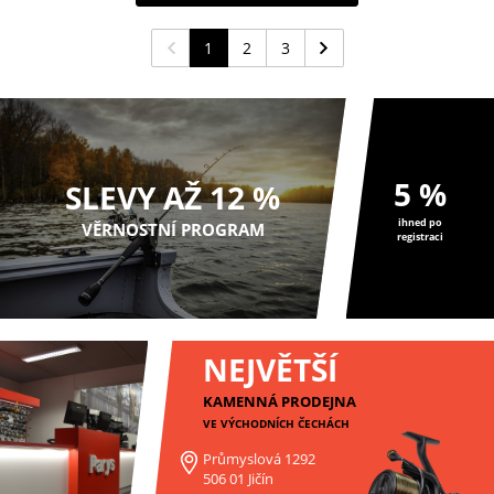
1
2
3
5 %
SLEVY AŽ 12 %
ihned po
VĚRNOSTNÍ PROGRAM
registraci
NEJVĚTŠÍ
KAMENNÁ PRODEJNA
VE VÝCHODNÍCH ČECHÁCH
Průmyslová 1292
506 01 Jičín