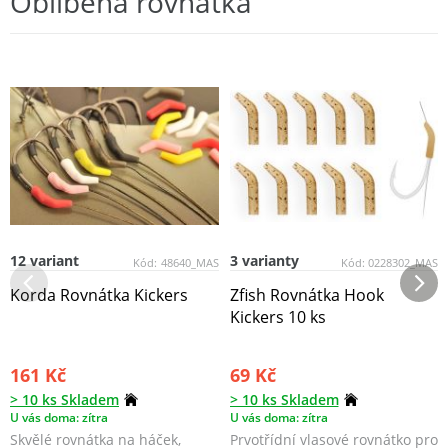
Oblíbená rovnátka
12 variant
3 varianty
Kód:
48640_MAS
Kód:
0228302_MAS
Korda Rovnátka Kickers
Zfish Rovnátka Hook
Kickers 10 ks
161 Kč
69 Kč
> 10 ks Skladem
> 10 ks Skladem
U vás doma: zítra
U vás doma: zítra
Skvělé rovnátka na háček,
Prvotřídní vlasové rovnátko pro