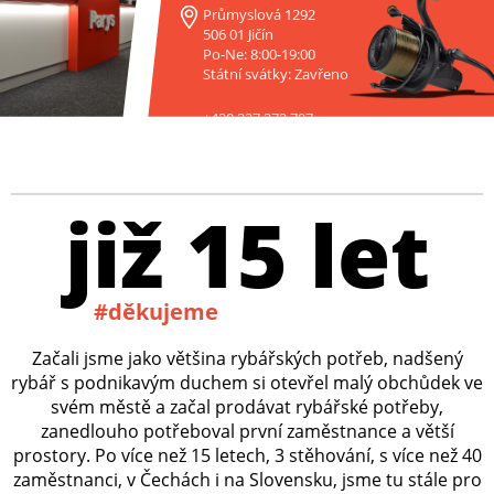
Průmyslová 1292
506 01 Jičín
Po-Ne: 8:00-19:00
Státní svátky: Zavřeno
+420 227 272 797
již 15 let
#děkujeme
Začali jsme jako většina rybářských potřeb, nadšený
rybář s podnikavým duchem si otevřel malý obchůdek ve
svém městě a začal prodávat rybářské potřeby,
zanedlouho potřeboval první zaměstnance a větší
prostory. Po více než 15 letech, 3 stěhování, s více než 40
zaměstnanci, v Čechách i na Slovensku, jsme tu stále pro