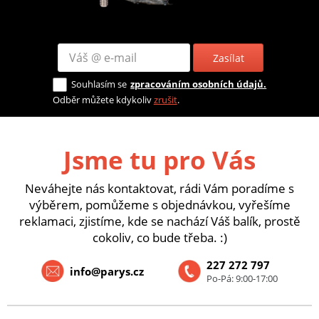
Zasílat
Souhlasím se
zpracováním osobních údajů.
Odběr můžete kdykoliv
zrušit
.
Jsme tu pro Vás
Neváhejte nás kontaktovat, rádi Vám poradíme s
výběrem, pomůžeme s objednávkou, vyřešíme
reklamaci, zjistíme, kde se nachází Váš balík, prostě
cokoliv, co bude třeba. :)
227 272 797
info@parys.cz
Po-Pá: 9:00-17:00