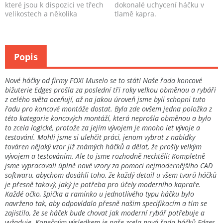
které jsou k dispozici ve třech
dokonalé uchycení háčku v
velikostech a několika
tlamě kapra.
barevných provedení...
Popis
Nové háčky od firmy FOX! Muselo se to stát! Naše řada koncové
bižuterie Edges prošla za poslední tři roky velkou obměnou a rybáři
z celého světa oceňují, až na jakou úroveň jsme byli schopni tuto
řadu pro koncové montáže dostat. Byla zde ovšem jedna položka z
této kategorie koncových montáží, která neprošla obměnou a bylo
to zcela logické, protože za jejím vývojem je mnoho let vývoje a
testování. Mohli jsme si ulehčit práci, jenom vybrat z nabídky
továren nějaký vzor již známých háčků a dělat, že prošly velkým
vývojem a testováním. Ale to jsme rozhodně nechtěli! Kompletně
jsme vypracovali úplně nové vzory za pomoci nejmodernějšího CAD
softwaru, abychom dosáhli toho, že každý detail u všem tvarů háčků
je přesně takový, jaký je potřeba pro účely moderního kapraře.
Každé očko, špička a ramínko u jednotlivého typu háčku bylo
navrženo tak, aby odpovídalo přesně našim specifikacím a tím se
zajistilo, že se háček bude chovat jak moderní rybář potřebuje a
vyžaduje. Konečným výsledkem je naše zcela nová řada háčků Edges