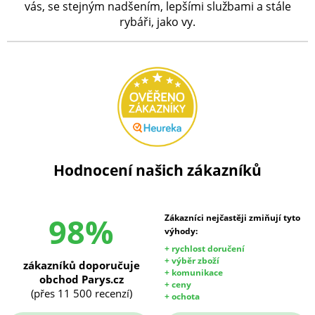
vás, se stejným nadšením, lepšími službami a stále
rybáři, jako vy.
Hodnocení našich zákazníků
98%
Zákazníci nejčastěji zmiňují tyto
výhody:
+ rychlost doručení
+ výběr zboží
zákazníků doporučuje
+ komunikace
obchod Parys.cz
+ ceny
(přes 11 500 recenzí)
+ ochota