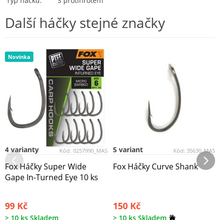
Typ háčku
S protihrotem
Další háčky stejné značky
Novinka
4 varianty
5 variant
Kód:
0257990_MAS
Kód:
35630_MAS
Fox Háčky Super Wide
Fox Háčky Curve Shank
Gape In-Turned Eye 10 ks
99 Kč
150 Kč
> 10 ks Skladem
> 10 ks Skladem