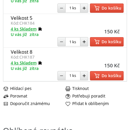
U vás již
zítra
Do košíku
Velikost 5
Kód:
CHK184
4 ks Skladem
150 Kč
U vás již
zítra
Do košíku
Velikost 8
Kód:
CHK187
4 ks Skladem
150 Kč
U vás již
zítra
Do košíku
Hlídací pes
Tisknout
Porovnat
Potřebuji poradit
Doporučit známému
Přidat k oblíbeným