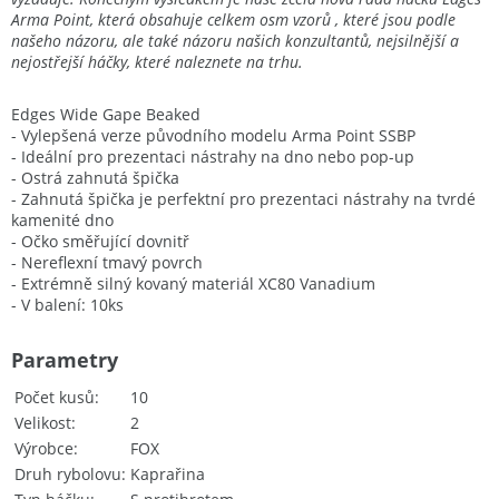
Arma Point, která obsahuje celkem osm vzorů , které jsou podle
našeho názoru, ale také názoru našich konzultantů, nejsilnější a
nejostřejší háčky, které naleznete na trhu.
Edges Wide Gape Beaked
- Vylepšená verze původního modelu Arma Point SSBP
- Ideální pro prezentaci nástrahy na dno nebo pop-up
- Ostrá zahnutá špička
- Zahnutá špička je perfektní pro prezentaci nástrahy na tvrdé
kamenité dno
- Očko směřující dovnitř
- Nereflexní tmavý povrch
- Extrémně silný kovaný materiál XC80 Vanadium
- V balení: 10ks
Parametry
Počet kusů
10
Velikost
2
Výrobce
FOX
Druh rybolovu
Kaprařina