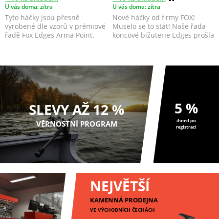
U vás doma: zítra
U vás doma: zítra
Tyto háčky jsou přesně
Nové háčky od firmy FOX!
vyrobené dle vzorů v prémiové
Muselo se to stát! Naše řada
řadě Fox Edges Arma Point.
koncové bižuterie Edges prošla
za posledn...
5 %
SLEVY AŽ 12 %
ihned po
VĚRNOSTNÍ PROGRAM
registraci
NEJVĚTŠÍ
KAMENNÁ PRODEJNA
VE VÝCHODNÍCH ČECHÁCH