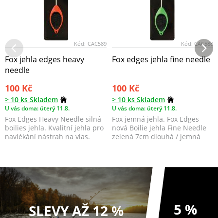
Kód:
CAC589
Kód:
CAC588
Fox jehla edges heavy
Fox edges jehla fine needle
needle
100 Kč
100 Kč
> 10 ks Skladem
> 10 ks Skladem
U vás doma: úterý 11.8.
U vás doma: úterý 11.8.
Fox Edges Heavy Needle silná
Fox jemná jehla. Fox Edges
boilies jehla. Kvalitní jehla pro
nová Boilie jehla Fine Needle
navlékání nástrah na vlas.
zelená 7cm dlouhá / jemná
Ideální ...
5 %
SLEVY AŽ 12 %