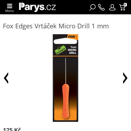
0
Menu
Fox Edges Vrtáček Micro Drill 1 mm
125 Kč