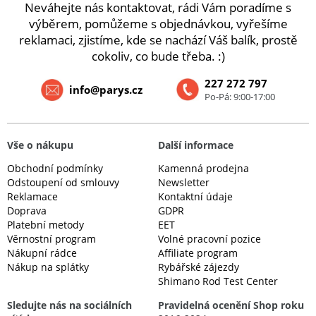
Neváhejte nás kontaktovat, rádi Vám poradíme s
výběrem, pomůžeme s objednávkou, vyřešíme
reklamaci, zjistíme, kde se nachází Váš balík, prostě
cokoliv, co bude třeba. :)
227 272 797
info@parys.cz
Po-Pá: 9:00-17:00
Vše o nákupu
Další informace
Obchodní podmínky
Kamenná prodejna
Odstoupení od smlouvy
Newsletter
Reklamace
Kontaktní údaje
Doprava
GDPR
Platební metody
EET
Věrnostní program
Volné pracovní pozice
Nákupní rádce
Affiliate program
Nákup na splátky
Rybářské zájezdy
Shimano Rod Test Center
Sledujte nás na sociálních
Pravidelná ocenění Shop roku