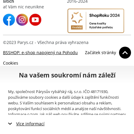
sítích
2016-2024
ať Vám nic neunikne
©2023 Parys.cz - Všechna práva vyhrazena
BSSHOP: e-shop napojený na Pohodu
Začátek stránky
Cookies
Na vašem soukromí nám záleží
My, společnost Párysův rybářský ráj, s.r.o. IČO 48171930,
používáme soubory cookies a další údaje k zajištění funkčnosti
webu. S Vaším souhlasem k personalizaci obsahu a reklam,
poskytování funkcí sociálních médií a analýze naší návštěvnosti.
Informace o tom, jak náš web používáte, sdílíme se svými partnery
pro sociální média, inzerci a analýzy (například Google).
Zde
si
Více informací
můžete přečíst, jak tyto informace Google používá. Partneři tyto
údaje mohou kombinovat s dalšími informacemi, které jste jim
Nezbytné cookies