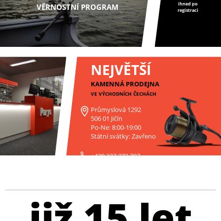
ihned po
VĚRNOSTNÍ PROGRAM
registraci
NEJVĚTŠÍ
KAMENNÁ PRODEJNA
VE VÝCHODNÍCH ČECHÁCH
Průmyslová 1292
506 01 Jičín
Po-Ne: 8:00-19:00
Státní svátky: Zavřeno
+420 227 272 797
již 15 let