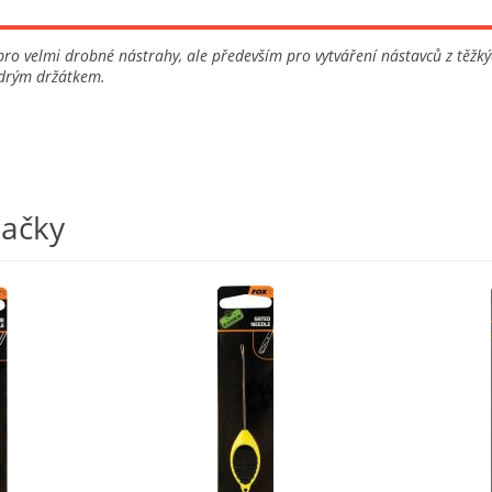
 pro velmi drobné nástrahy, ale především pro vytváření nástavců z těž
modrým držátkem.
načky