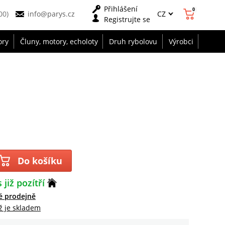
Přihlášení
0
CZ
00)
info@parys.cz
Registrujte se
ory
Čluny, motory, echoloty
Druh rybolovu
Výrobci
Do košíku
 již pozítří
é prodejně
ž je skladem