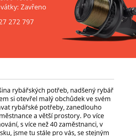
svátky: Zavřeno
27 272 797
tšina rybářských potřeb, nadšený rybář
m si otevřel malý obchůdek ve svém
ávat rybářské potřeby, zanedlouho
městnance a větší prostory. Po více
hování, s více než 40 zaměstnanci, v
sku, jsme tu stále pro vás, se stejným