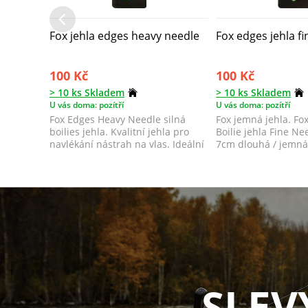
Fox jehla edges heavy needle
Fox edges jehla f
100 Kč
100 Kč
> 10 ks Skladem
> 10 ks Skladem
U vás doma: pozítří
U vás doma: pozítří
Fox Edges Heavy Needle silná
Fox jemná jehla. Fo
boilies jehla. Kvalitní jehla pro
Boilie jehla Fine Ne
navlékání nástrah na vlas. Ideální
7cm dlouhá / jemn
...
SLEV