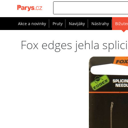
Akce a novinky
Pruty
Navijáky
Nástrahy
Bižute
Fox edges jehla splic