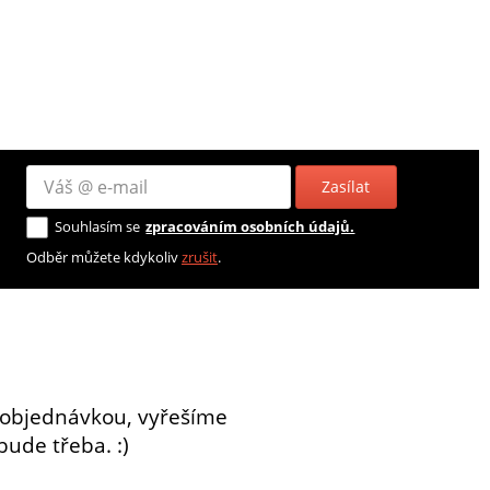
Zasílat
Souhlasím se
zpracováním osobních údajů.
Odběr můžete kdykoliv
zrušit
.
 objednávkou, vyřešíme
bude třeba. :)