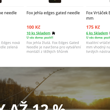
ine needle
Fox jehla edges gated needle
Fox Vrtáček E
mm
100 Kč
175 Kč
10 ks Skladem
6 ks Skladem
U vás doma: pozítří
U vás doma: pozít
x Edges nová
Fox jehla žlutá. Fox Edges Gated
Kvalitní vrtáč
edle zelená
Needle je navržena pro vytváření
mm vhodný na 
á
montáží z těžkých šňůrek
tvrdých nástr
Submerg...
boilies...
Y AŽ 12 %