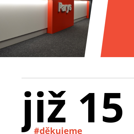
již 15
#děkujeme