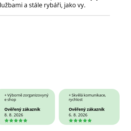
užbami a stále rybáři, jako vy.
+ Výborně zorganizovyný
+ Skvělá komunikace,
e shop
rychlost
Ověřený zákazník
Ověřený zákazník
8. 8. 2026
6. 8. 2026
5
5