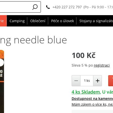
+420 227 272 797
(Po - Pá 9:00 - 17:
rie
Camping
Oblečení
Péče o úlovek
Stojany a signalizát
ing needle blue
100 Kč
Sleva 5 % po
registraci
4 ks Skladem
U vás
Dostupnost na kamenn
Mám zájem o více ks, ne