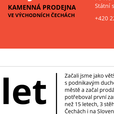
Státní 
KAMENNÁ PRODEJNA
VE VÝCHODNÍCH ČECHÁCH
+420 2
 let
Začali jsme jako vě
s podnikavým duche
městě a začal prod
potřeboval první za
než 15 letech, 3 stě
Čechách i na Sloven