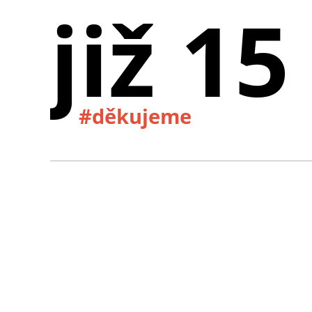
již 15
#děkujeme