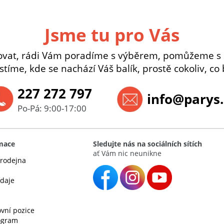
Jsme tu pro Vás
ovat, rádi Vám poradíme s výběrem, pomůžeme s
istíme, kde se nachází Váš balík, prostě cokoliv, co 
227 272 797
info@parys.
Po-Pá: 9:00-17:00
rmace
Sledujte nás na sociálních sítích
ať Vám nic neunikne
rodejna
údaje
vní pozice
rogram