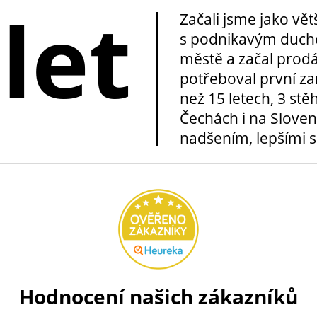
 let
Začali jsme jako vě
s podnikavým duche
městě a začal prod
potřeboval první za
než 15 letech, 3 stě
Čechách i na Sloven
nadšením, lepšími sl
Hodnocení našich zákazníků