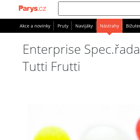
Akce a novinky
Pruty
Navijáky
Nástrahy
Bižute
Enterprise Spec.řad
Tutti Frutti