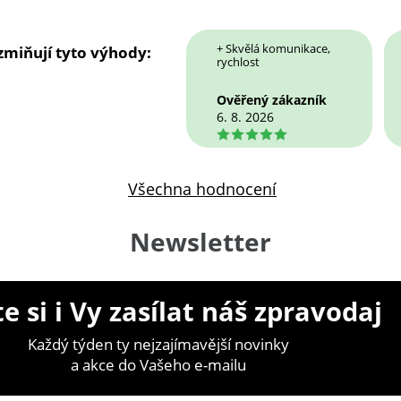
+ Skvělá komunikace,
 zmiňují tyto výhody:
rychlost
Ověřený zákazník
6. 8. 2026
5
Všechna hodnocení
Newsletter
e si i Vy zasílat náš zpravodaj
Každý týden ty nejzajímavější novinky
a akce do Vašeho e-mailu