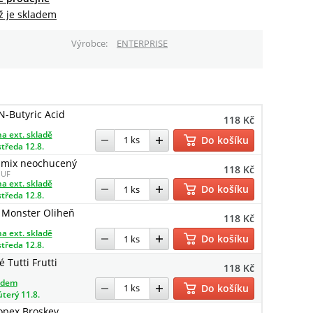
ž je skladem
Výrobce
ENTERPRISE
-Butyric Acid
118 Kč
a ext. skladě
Do košíku
středa 12.8.
 mix neochucený
118 Kč
MUF
a ext. skladě
Do košíku
středa 12.8.
 Monster Oliheň
118 Kč
a ext. skladě
Do košíku
středa 12.8.
 Tutti Frutti
118 Kč
adem
Do košíku
úterý 11.8.
opex Broskev