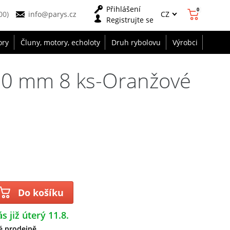
Přihlášení
0
CZ
00)
info@parys.cz
Registrujte se
ory
Čluny, motory, echoloty
Druh rybolovu
Výrobci
 10 mm 8 ks-Oranžové
Do košíku
s již úterý 11.8.
é prodejně