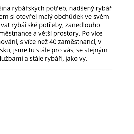
tšina rybářských potřeb, nadšený rybář
m si otevřel malý obchůdek ve svém
ávat rybářské potřeby, zanedlouho
městnance a větší prostory. Po více
hování, s více než 40 zaměstnanci, v
sku, jsme tu stále pro vás, se stejným
užbami a stále rybáři, jako vy.