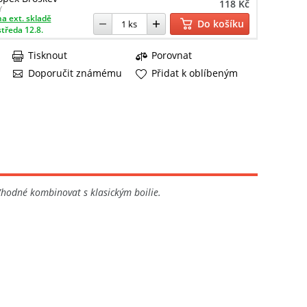
118 Kč
Y
a ext. skladě
Do košíku
středa 12.8.
Tisknout
Porovnat
Doporučit známému
Přidat k oblíbeným
hodné kombinovat s klasickým boilie.