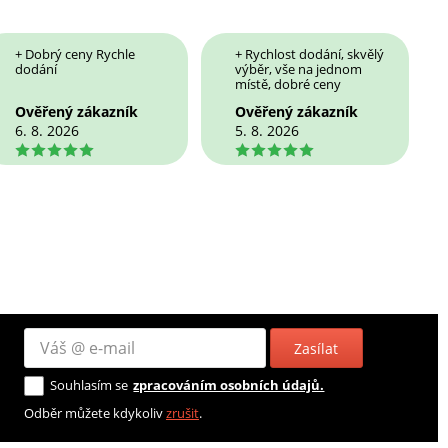
+ Dobrý ceny Rychle
+ Rychlost dodání, skvělý
dodání
výběr, vše na jednom
místě, dobré ceny
Ověřený zákazník
Ověřený zákazník
6. 8. 2026
5. 8. 2026
5
5
Zasílat
Souhlasím se
zpracováním osobních údajů.
Odběr můžete kdykoliv
zrušit
.