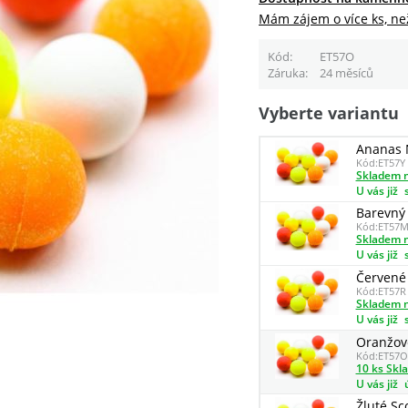
Mám zájem o více ks, ne
Kód
ET57O
Záruka
24 měsíců
Vyberte variantu
Ananas N
Kód:
ET57Y
Skladem n
U vás již
Barevný
Kód:
ET57
Skladem n
U vás již
Červené
Kód:
ET57R
Skladem n
U vás již
Oranžové
Kód:
ET57O
10 ks Skl
U vás již
Žluté Sc