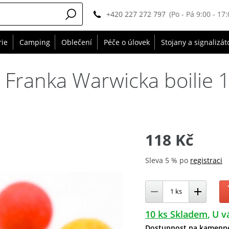
+420 227 272 797
(Po - Pá 9:00 - 17:
rie
Camping
Oblečení
Péče o úlovek
Stojany a signalizát
a Franka Warwicka boilie
118 Kč
Sleva 5 % po
registraci
10 ks Skladem
U vá
Dostupnost na kamenn