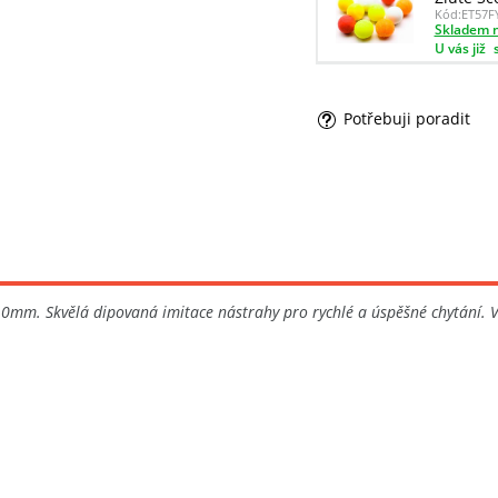
Kód:
ET57F
Skladem n
U vás již
Potřebuji poradit
0mm. Skvělá dipovaná imitace nástrahy pro rychlé a úspěšné chytání. V