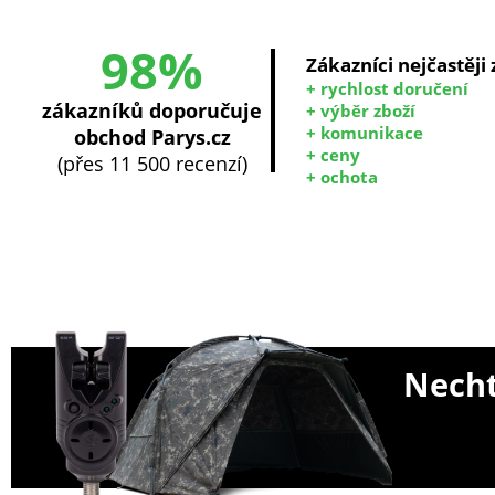
98%
Zákazníci nejčastěji
+ rychlost doručení
zákazníků doporučuje
+ výběr zboží
+ komunikace
obchod Parys.cz
+ ceny
(přes 11 500 recenzí)
+ ochota
Necht